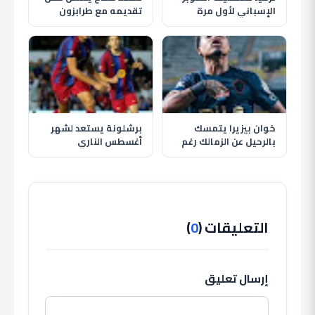
الإسباني لأول مرة
تقديمه مع طرابزون
بمشاركة برشلونة
سبور وسط استقبال
وريال مدريد
تاريخي للجماهير
خوان بيزيرا يتمسك
برشلونة يستعد لشهر
بالرحيل عن الزمالك رغم
أغسطس الناري
قرار النادي وغموض
بمواجهة الأهلي وظهور
مصيره
حمزة عبد الكريم
التعليقات (
0
)
إرسال تعليق