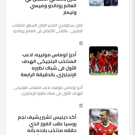
العالم رونالدو وميسي
ونيمار
قارن سكولاري المدير الفني السابق للمنتخب
البرازيلي ، بالثلاثي الأفضل في العالم رونالدو
نجم ريال مدريد، وميسي نجم برشلونة ونيمار
نجم ...
أحرز توماس مونييه، لاعب
المنتخب البلجيكى الهدف
الأول فى شباك نظيره
الإنجليزى، بالدقيقة الرابعة
أحرز توماس مونييه، لاعب المنتخب البلجيكى
الهدف الأول فى شباك نظيره الإنجليزى،
بالدقيقة الرابعة من زمن المباراة المقامة
بينهما حاليا على م...
أكد دينيس تشيريشيف نجم
روسيا عقب الفوز الذي
حققه منتخب بلاده بأنه