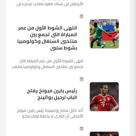
الأرجنتين فى شباك نظيره منتخب نيجيريا فى
اللقاء الذى يجمع المنتخبين حاليا على ملعب
"كريستوفسك...
انتهى الشوط الأول من عمر
المباراة التى تجمع بين
منتخبى السنغال وكولومبيا
بشوط سلبى
انتهى الشوط الأول من عمر المباراة التى
تجمع بين منتخبى السنغال وكولومبيا بملعب
"كوسموس أرينا"، ضمن منافسات الجولة
الثالثة والأ...
رئيس بايرن ميونخ يفتح
الباب لرحيل بواتينج
أكد كارل هاينز رومينيجة رئيس بايرن ميونخ
الألمانى أن النادى لا يخطط لبقاء تياجو
الكانتارا خلال فترة الانتقالات الصيفية الحالية
وأنه سيستم...