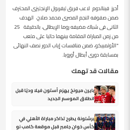
أحرز فينالدوم لاعب فريق ليفربول الإنجليزى المحترف
ضمن صفوفه النجم المصرى محمد صلاح، الهدف
الثانى فى شباك مضيفه روما الإيطالى، بالدقيقة 25
من زمن المباراة المقامة بينهما حاليا على ملعب
"الأولمبيكو، ضمن منافسات إياب الدور نصف النهائى
بمسابقة دورى أبطال أوروبا.
مقالات قد تهمك
بايرن ميونخ يهزم أستون فيلا وديًا قبل
انطلاق الموسم الجديد
برشلونة يطرح تذاكر مباراة الأهلي في
كأس خوان جامبر قبل موقعة كامب نو