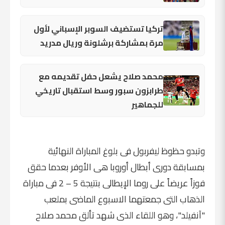
تركيا تستضيف السوبر الإسباني لأول
مرة بمشاركة برشلونة وريال مدريد
محمد صلاح يشعل حفل تقديمه مع
طرابزون سبور وسط استقبال تاريخي
للجماهير
وتبدو حظوظ ليفربول فى بلوغ المباراة النهائية
بمسابقة دورى أبطال أوروبا هى الأوفر بعدما حقق
فوزاً عريضاً على روما الإيطالى بنتيجة 5 – 2 فى مباراة
الذهاب التى جمعتهما الاسبوع الماضى بملعب
"آنفيلد"، وهو اللقاء الذى شهد تألق محمد صلاح