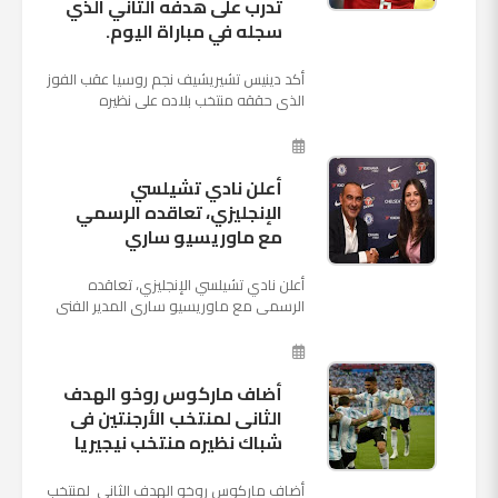
تدرب على هدفه الثاني الذي
سجله في مباراة اليوم.
أكد دينيس تشيريشيف نجم روسيا عقب الفوز
الذي حققه منتخب بلاده على نظيره
السعودي بخماسية نظيفة في افتتاح بطولة
كأس العالم بأنه تدرب على هد...
أعلن نادي تشيلسي
الإنجليزي، تعاقده الرسمي
مع ماوريسيو ساري
أعلن نادي تشيلسي الإنجليزي، تعاقده
الرسمي مع ماوريسيو ساري المدير الفني
السابق لنابولي، لقيادة الفريق في الموسم
المقبل وخلافة أنطونيو كو...
أضاف ماركوس روخو الهدف
الثانى لمنتخب الأرجنتين فى
شباك نظيره منتخب نيجيريا
أضاف ماركوس روخو الهدف الثانى لمنتخب