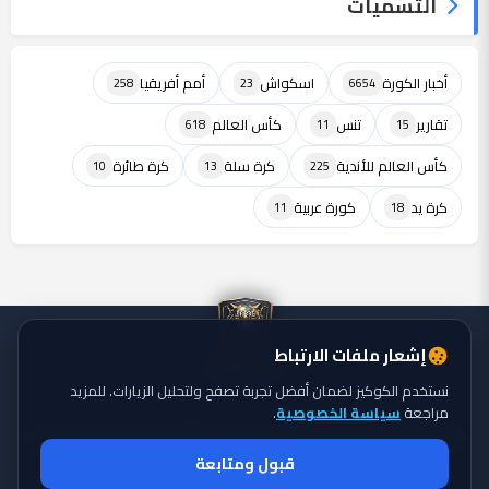
التسميات
أخبار الكورة
اسكواش
أمم أفريقيا
258
23
6654
تقارير
تنس
كأس العالم
618
11
15
كأس العالم للأندية
كرة سلة
كرة طائرة
10
13
225
كرة يد
كورة عربية
11
18
إشعار ملفات الارتباط
نستخدم الكوكيز لضمان أفضل تجربة تصفح ولتحليل الزيارات. للمزيد
مراجعة
سياسة الخصوصية
.
جميع الحقوق محفوظة ©
تايجر الكورة: موقع يقدم أحدث أخبار الكورة
2026
قبول ومتابعة