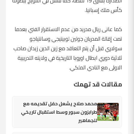
الصدارة بفارق 19 نقطة، كما فشل في التتويج ببطولة
كأس ملك إسبانيا.
كما عانى ريال مدريد من عدم الاستقرار الفني بعدما
تمت إقالة المدربان جولين لوبيتيجي وسانتياجو
سولاري قبل أن يتم التعاقد مع زين الدين زيدان صاحب
ثلاثية دوري ابطال اوروبا التاريخية في ولايته التدريبية
الاولى مع النادي الملكي.
مقالات قد تهمك
محمد صلاح يشعل حفل تقديمه مع
طرابزون سبور وسط استقبال تاريخي
للجماهير