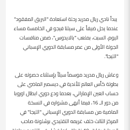
يبدأ نادي ريال مدريد رحلة استعادة "البريق المفقود"
عندما يحل ضيفاً على سيلتا فيجو في الخامسة مساء
اليوم، السبت، بملعب "بالايدوس"، ضمن منافسات
الجولة الأولى من عمر مسابقة الدوري الإسباني
"الليجا".
وعاش ريال مدريد موسماً سيئاً بإستثناء حصوله على
بطولة كأس العالم للأندية في ديسمبر الماضي على
حساب العين الإماراتي، بعدما ودع دوري ابطال اوروبا
من دور الـ 16، فيما أنهى مشواره في النسخة
الماضية من مسابقة الدوري الإسباني "الليجا" في
المركز الثالث خلف غريمه التقليدي برشلونة صاحب