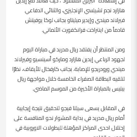
في إستعادة "البريق المفقود"، حيث تعاقد مع إيدين
هازارد نجم تشيلسي الإنجليزي، والثنائي الدفاعي
فيرلاند ميندي وإيدير ميليتاو بجانب لوكا يوفيتش
قادماً من اينتراخت فرانكفورت الألماني.
ومن المنتظر أن يفتقد ريال مدريد في مباراة اليوم
لجهود الرباعي إيدين هازارد وماركو أسينسيو وفيرلاند
ميندي ورودريجو للإصابة، بجانب كارفخال للأيقاف، نظرًا
لتلقيه البطاقة الصفراء الخامسة خلال مواجهة ريال
بيتيس بالمباراة الأخيرة من الموسم الماضي.
في المقابل يسعى سيلتا فيجو لتحقيق نتيجة إيجابية
أمام ريال مدريد في بداية المشوار نحو المنافسة على
إحتلال احدى المراكز المؤهلة للبطولات الاوروبية في