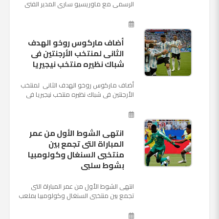
الرسمي مع ماوريسيو ساري المدير الفني
السابق لنابولي، لقيادة الفريق في الموسم
المقبل وخلافة أنطونيو كو...
أضاف ماركوس روخو الهدف
الثانى لمنتخب الأرجنتين فى
شباك نظيره منتخب نيجيريا
أضاف ماركوس روخو الهدف الثانى لمنتخب
الأرجنتين فى شباك نظيره منتخب نيجيريا فى
اللقاء الذى يجمع المنتخبين حاليا على ملعب
"كريستوفسك...
انتهى الشوط الأول من عمر
المباراة التى تجمع بين
منتخبى السنغال وكولومبيا
بشوط سلبى
انتهى الشوط الأول من عمر المباراة التى
تجمع بين منتخبى السنغال وكولومبيا بملعب
"كوسموس أرينا"، ضمن منافسات الجولة
الثالثة والأ...