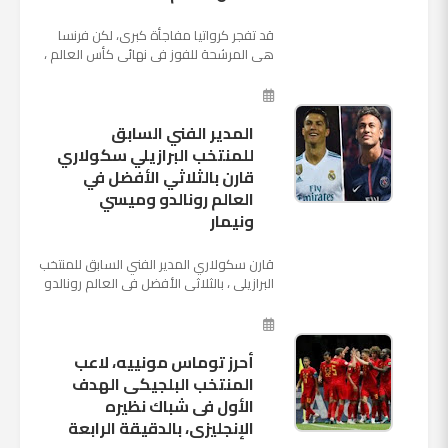
قد تفجر كرواتيا مفاجأة كبرى، لكن فرنسا
هي المرشحة للفوز في نهائي كأس العالم ،
حيث تتوجه أنظار العالم إلى العاصمة
الروسية في يوم شديد الح...
المدير الفني السابق
للمنتخب البرازيلي سكولاري
قارن بالثلاثي الأفضل في
العالم رونالدو وميسي
ونيمار
قارن سكولاري المدير الفني السابق للمنتخب
البرازيلي ، بالثلاثي الأفضل في العالم رونالدو
نجم ريال مدريد، وميسي نجم برشلونة ونيمار
نجم ...
أحرز توماس مونييه، لاعب
المنتخب البلجيكى الهدف
الأول فى شباك نظيره
الإنجليزى، بالدقيقة الرابعة