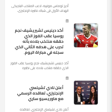
أحرز توماس مونييه، لاعب المنتخب البلجيكى
الهدف الأول فى شباك نظيره الإنجليزى،
بالدقيقة الرابعة من زمن المباراة المقامة
بينهما حاليا على م...
أكد دينيس تشيريشيف نجم
روسيا عقب الفوز الذي
حققه منتخب بلاده بأنه
تدرب على هدفه الثاني الذي
سجله في مباراة اليوم.
أكد دينيس تشيريشيف نجم روسيا عقب الفوز
الذي حققه منتخب بلاده على نظيره
السعودي بخماسية نظيفة في افتتاح بطولة
كأس العالم بأنه تدرب على هد...
أعلن نادي تشيلسي
الإنجليزي، تعاقده الرسمي
مع ماوريسيو ساري
أعلن نادي تشيلسي الإنجليزي، تعاقده