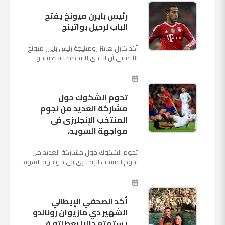
رئيس بايرن ميونخ يفتح
الباب لرحيل بواتينج
أكد كارل هاينز رومينيجة رئيس بايرن ميونخ
الألمانى أن النادى لا يخطط لبقاء تياجو
الكانتارا خلال فترة الانتقالات الصيفية الحالية
وأنه سيستم...
تحوم الشكوك حول
مشاركة العديد من نجوم
المنتخب الإنجليزى فى
مواجهة السويد،
تحوم الشكوك حول مشاركة العديد من
نجوم المنتخب الإنجليزى فى مواجهة السويد،
المقرر لها الرابعة من عصر السبت المقبل، على
ملعب "كوزموس آ...
أكد الصحفي الإيطالي
الشهير دي مازيوان رونالدو
يستمتع حاليا بعطلته في