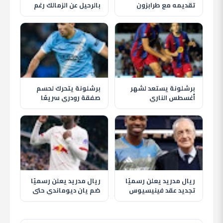
تقديمه مع طرابزون
بالرحيل عن الزمالك رغم
سبور وسط استقبال
قرار النادي وغموض
تاريخي للجماهير
مصيره
برشلونة يستعد لشهر
برشلونة يتحرك لحسم
أغسطس الناري
صفقة رودري سريعًا
بمواجهة الأهلي وظهور
وسط مخاوف من تدخل
حمزة عبد الكريم
ريال مدريد
ريال مدريد يعلن رسميًا
ريال مدريد يعلن رسميًا
تجديد عقد فينيسيوس
ضم يان ديوماندي حتى
جونيور حتى 2032
2033 في أغلى صفقة
بتاريخ النادي