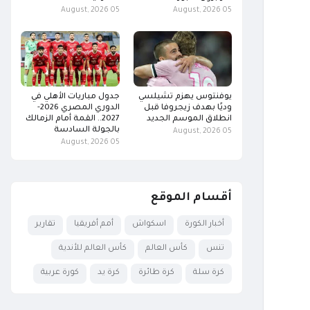
05 August, 2026
05 August, 2026
يوفنتوس يهزم تشيلسي
جدول مباريات الأهلي في
وديًا بهدف زيجروفا قبل
الدوري المصري 2026-
انطلاق الموسم الجديد
2027.. القمة أمام الزمالك
بالجولة السادسة
05 August, 2026
05 August, 2026
أقسام الموقع
أخبار الكورة
اسكواش
أمم أفريقيا
تقارير
تنس
كأس العالم
كأس العالم للأندية
كرة سلة
كرة طائرة
كرة يد
كورة عربية