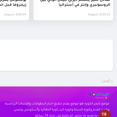
تعادل مثير يحسم ديربي ميلان الودي بين
يوفنتوس يهزم 
الروسونيري وإنتر في أستراليا
زيجروفا قبل ان
05 August, 2026
05 August, 2026
أحدث
موقع تايجر الكورة هو موقع يقدم جميع اخبار البطولاات والاحداث الرياضية
وكورة القدم وكورة السلة وكورة اليد,كورة الطائره وأسكوتش وتنس
TR
وسباحة وجميع ما يخص الرياضة على مدار 24 ساعة