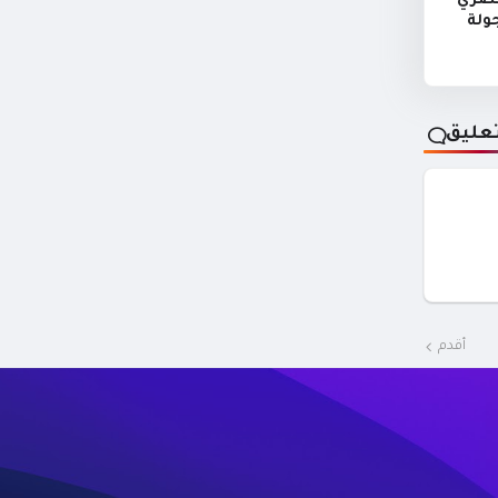
لمصري
لجولة
عليق
أقدم