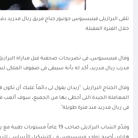
تلقى البرازيلى فينيسيوس جونيور جناح فريق ريال مدريد د
خلال الفترة المقبلة.
وقال فينيسيوس، فى تصريحات صحفية قبل مباراة البرازيل ا
مدرب ريال مدريد، أكد له بأنه سيبقى فى صفوف الملكى لس
وقال الجناح البرازيلى: "زيدان يقول لى دائماً عليك أن تكون 
المعاملة الجيدة التى أحظى بها من الجميع، سوف ألعب فى 
في ريال مدريد منذ فترة طويلة".
وقدّم الشاب البرازيلى صاحب 19 عا
هازارد، أصبح تواجد فينيسيوس فى التشكيل الأساسى للريا