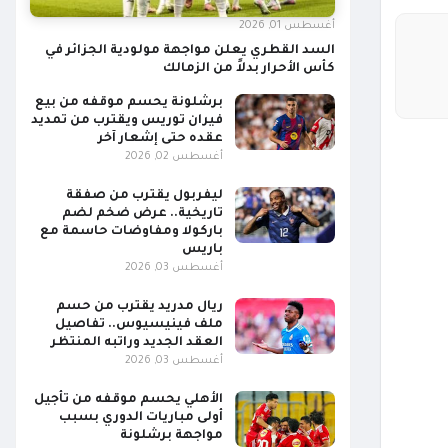
أغسطس 01, 2026
السد القطري يعلن مواجهة مولودية الجزائر في
كأس الأحرار بدلاً من الزمالك
برشلونة يحسم موقفه من بيع
فيران توريس ويقترب من تمديد
عقده حتى إشعار آخر
أغسطس 02, 2026
ليفربول يقترب من صفقة
تاريخية.. عرض ضخم لضم
باركولا ومفاوضات حاسمة مع
باريس
أغسطس 03, 2026
ريال مدريد يقترب من حسم
ملف فينيسيوس.. تفاصيل
العقد الجديد وراتبه المنتظر
أغسطس 03, 2026
الأهلي يحسم موقفه من تأجيل
أولى مباريات الدوري بسبب
مواجهة برشلونة