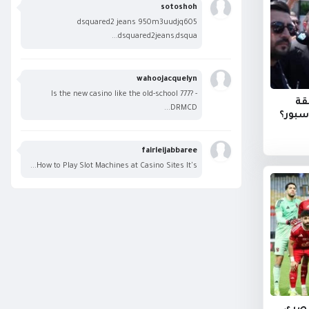
sotoshoh
dsquared2 jeans 950m3uudjq605
dsquared2jeans,dsqua...
wahoojacquelyn
Is the new casino like the old-school 777? -
قة
DRMCD...
سبور؟
fairleijabbaree
How to Play Slot Machines at Casino Sites It's...