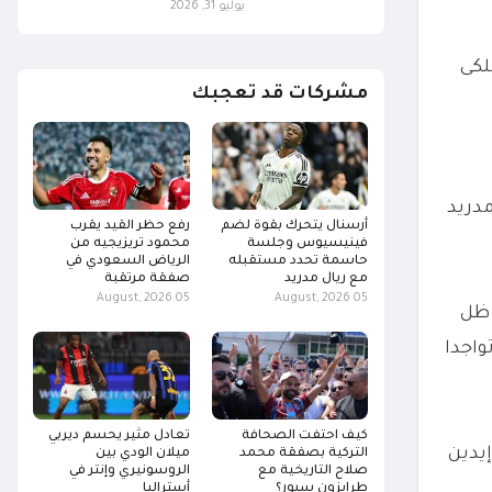
يوليو 31, 2026
لكى
مشركات قد تعجبك
مدريد
أرسنال يتحرك بقوة لضم
رفع حظر القيد يقرب
فينيسيوس وجلسة
محمود تريزيجيه من
حاسمة تحدد مستقبله
الرياض السعودي في
مع ريال مدريد
صفقة مرتقبة
05 August, 2026
05 August, 2026
 ظل
واجدا
كيف احتفت الصحافة
تعادل مثير يحسم ديربي
 إيدين
التركية بصفقة محمد
ميلان الودي بين
صلاح التاريخية مع
الروسونيري وإنتر في
طرابزون سبور؟
أستراليا