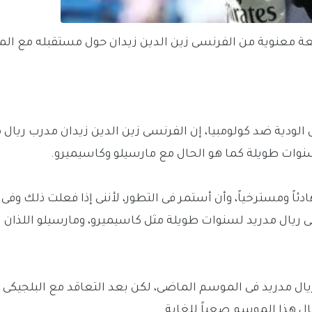
فعة معنوية من الفرنسى زين الدين زيدان حول مستقبله مع الم
لودية ضد كولومبيا، إن الفرنسى زين الدين زيدان مدرب ريال 
نوات طويلة كما هو الحال مع مارسيلو وكاسيميرو.
هادئاً ومسترخياً، وأن أستمر فى التطور، لأننى إذا فعلت ذلك وفى
ريال مدريد لسنوات طويلة مثل كاسيميرو، ومارسيلو اللذان ت
ماً مستويات طيبة مع ريال مدريد فى الموسم الماضى، لكن بعد التعاقد مع البلجيكى
ل هذا الموسم صعباً للغاية.