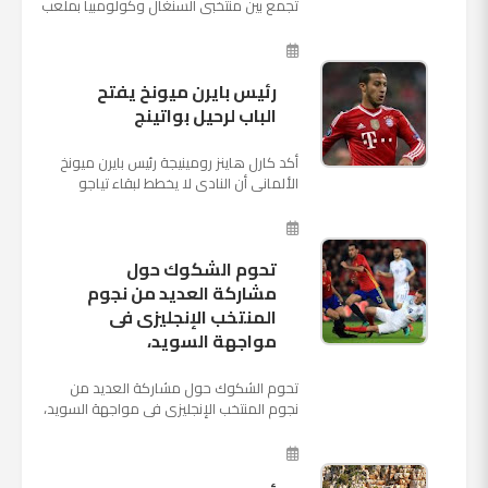
تجمع بين منتخبى السنغال وكولومبيا بملعب
"كوسموس أرينا"، ضمن منافسات الجولة
الثالثة والأ...
رئيس بايرن ميونخ يفتح
الباب لرحيل بواتينج
أكد كارل هاينز رومينيجة رئيس بايرن ميونخ
الألمانى أن النادى لا يخطط لبقاء تياجو
الكانتارا خلال فترة الانتقالات الصيفية الحالية
وأنه سيستم...
تحوم الشكوك حول
مشاركة العديد من نجوم
المنتخب الإنجليزى فى
مواجهة السويد،
تحوم الشكوك حول مشاركة العديد من
نجوم المنتخب الإنجليزى فى مواجهة السويد،
المقرر لها الرابعة من عصر السبت المقبل، على
ملعب "كوزموس آ...