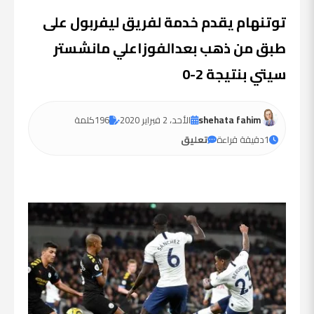
توتنهام يقدم خدمة لفريق ليفربول على
طبق من ذهب بعدالفوزاعلي مانشستر
سيتي بنتيجة 2-0
shehata fahim
الأحد، 2 فبراير 2020
196
كلمة
1
دقيقة قراءة
تعليق