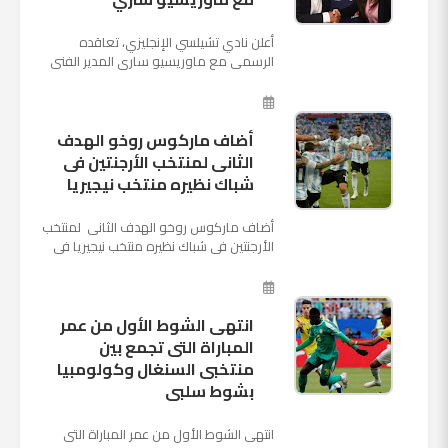
أعلن نادي تشيلسي الإنجليزي، تعاقده
الرسمي مع ماوريسيو ساري المدير الفني
السابق لنابولي، لقيادة الفريق في الموسم
المقبل وخلافة أنطونيو كو...
أضاف ماركوس روخو الهدف
الثانى لمنتخب الأرجنتين فى
شباك نظيره منتخب نيجيريا
أضاف ماركوس روخو الهدف الثانى لمنتخب
الأرجنتين فى شباك نظيره منتخب نيجيريا فى
اللقاء الذى يجمع المنتخبين حاليا على ملعب
"كريستوفسك...
انتهى الشوط الأول من عمر
المباراة التى تجمع بين
منتخبى السنغال وكولومبيا
بشوط سلبى
انتهى الشوط الأول من عمر المباراة التى