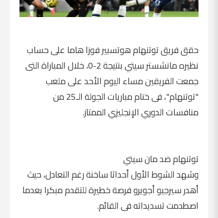
حقق فريق توتنهام هوتسبير فوزا هاما على حساب
نظيره مانشستر سيتي بنتيجة 2-0، خلال المباراة التى
جمعت الفريقين مساء اليوم الأحد على ملعب
"توتنهام"، فى ختام مباريات الجولة الـ25 من
منافسات الدوري الإنجليزي الممتاز.
توتنهام ضد مان سيتي
وشهد الشوط الأول أحداثا ساخنة رغم التعادل، حيث
أهدر سيرجيو أجويرو فرصة خطيرة للتقدم مبكرا بعدما
اصطدمت تسديداته فى القائم.