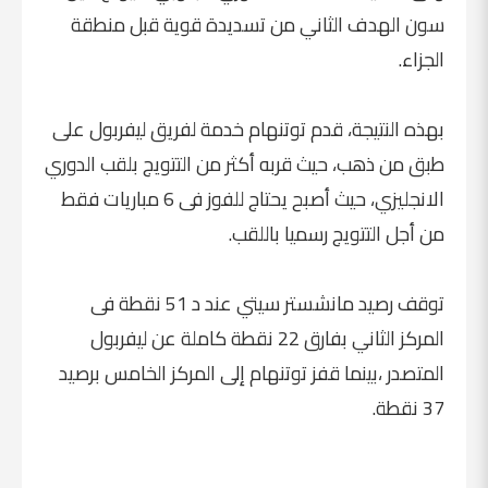
سون الهدف الثاني من تسديدة قوية قبل منطقة
الجزاء.
بهذه النتيجة، قدم توتنهام خدمة لفريق ليفربول على
طبق من ذهب، حيث قربه أكثر من التتويج بلقب الدوري
الانجليزي، حيث أصبح يحتاج للفوز فى 6 مباريات فقط
من أجل التتويج رسميا باللقب.
توقف رصيد مانشستر سيتي عند د 51 نقطة فى
المركز الثاني بفارق 22 نقطة كاملة عن ليفربول
المتصدر ،بينما قفز توتنهام إلى المركز الخامس برصيد
37 نقطة.