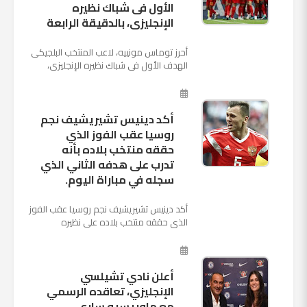
الأول فى شباك نظيره
الإنجليزى، بالدقيقة الرابعة
أحرز توماس مونييه، لاعب المنتخب البلجيكى
الهدف الأول فى شباك نظيره الإنجليزى،
بالدقيقة الرابعة من زمن المباراة المقامة
بينهما حاليا على م...
أكد دينيس تشيريشيف نجم
روسيا عقب الفوز الذي
حققه منتخب بلاده بأنه
تدرب على هدفه الثاني الذي
سجله في مباراة اليوم.
أكد دينيس تشيريشيف نجم روسيا عقب الفوز
الذي حققه منتخب بلاده على نظيره
السعودي بخماسية نظيفة في افتتاح بطولة
كأس العالم بأنه تدرب على هد...
أعلن نادي تشيلسي
الإنجليزي، تعاقده الرسمي
مع ماوريسيو ساري