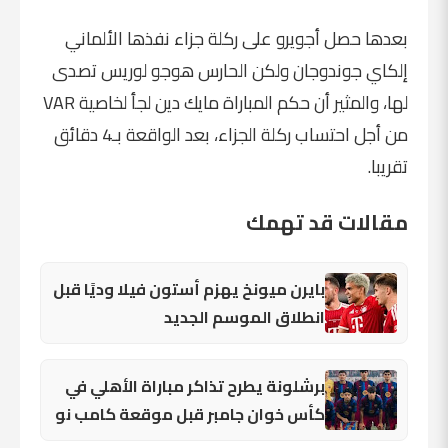
بعدها حصل أجويرو على ركلة جزاء نفذها الألماني
إلكاي جوندوجان ولكن الحارس هوجو لوريس تصدى
لها، والمثير أن حكم المباراة مايك دين لجأ لخاصية VAR
من أجل احتساب ركلة الجزاء، بعد الواقعة بـ4 دقائق
تقريبا.
مقالات قد تهمك
بايرن ميونخ يهزم أستون فيلا وديًا قبل
انطلاق الموسم الجديد
برشلونة يطرح تذاكر مباراة الأهلي في
كأس خوان جامبر قبل موقعة كامب نو