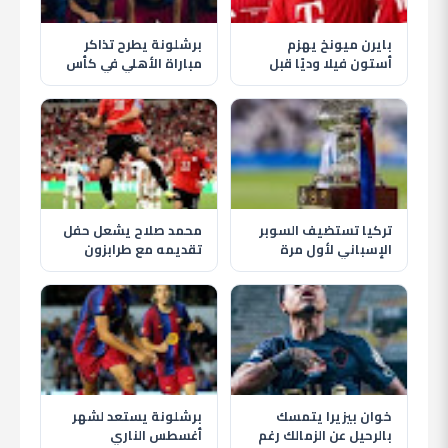
بايرن ميونخ يهزم
برشلونة يطرح تذاكر
أستون فيلا وديًا قبل
مباراة الأهلي في كأس
انطلاق الموسم الجديد
خوان جامبر قبل موقعة
كامب نو
تركيا تستضيف السوبر
محمد صلاح يشعل حفل
الإسباني لأول مرة
تقديمه مع طرابزون
بمشاركة برشلونة
سبور وسط استقبال
وريال مدريد
تاريخي للجماهير
خوان بيزيرا يتمسك
برشلونة يستعد لشهر
بالرحيل عن الزمالك رغم
أغسطس الناري