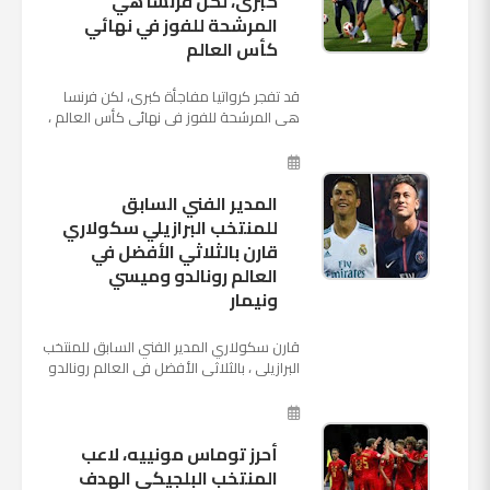
كبرى، لكن فرنسا هي
المرشحة للفوز في نهائي
كأس العالم
قد تفجر كرواتيا مفاجأة كبرى، لكن فرنسا
هي المرشحة للفوز في نهائي كأس العالم ،
حيث تتوجه أنظار العالم إلى العاصمة
الروسية في يوم شديد الح...
المدير الفني السابق
للمنتخب البرازيلي سكولاري
قارن بالثلاثي الأفضل في
العالم رونالدو وميسي
ونيمار
قارن سكولاري المدير الفني السابق للمنتخب
البرازيلي ، بالثلاثي الأفضل في العالم رونالدو
نجم ريال مدريد، وميسي نجم برشلونة ونيمار
نجم ...
أحرز توماس مونييه، لاعب
المنتخب البلجيكى الهدف