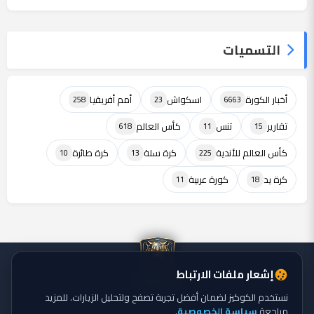
التسميات
أخبار الكورة
اسكواش
أمم أفريقيا
258
23
6663
تقارير
تنس
كأس العالم
618
11
15
كأس العالم للأندية
كرة سلة
كرة طائرة
10
13
225
كرة يد
كورة عربية
11
18
إشعار ملفات الارتباط
نستخدم الكوكيز لضمان أفضل تجربة تصفح ولتحليل الزيارات. للمزيد
مراجعة
سياسة الخصوصية
.