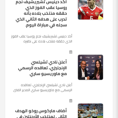
أكد دينيس تشيريشيف نجم
روسيا عقب الفوز الذي
حققه منتخب بلاده بأنه
تدرب على هدفه الثاني الذي
سجله في مباراة اليوم.
أكد دينيس تشيريشيف نجم روسيا عقب الفوز
الذي حققه منتخب بلاده على نظيره
السعودي بخماسية نظيفة في افتتاح بطولة
كأس العالم بأنه تدرب على هد...
أعلن نادي تشيلسي
الإنجليزي، تعاقده الرسمي
مع ماوريسيو ساري
أعلن نادي تشيلسي الإنجليزي، تعاقده
الرسمي مع ماوريسيو ساري المدير الفني
السابق لنابولي، لقيادة الفريق في الموسم
المقبل وخلافة أنطونيو كو...
أضاف ماركوس روخو الهدف
الثانى لمنتخب الأرجنتين فى