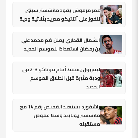
عمر مرموش يقود مانشستر سيتي
للفوز على أتلتيكو مدريد بثلاثية ودية
الشمال القطري يعلن ضم محمد علي
بن رمضان استعدادًا للموسم الجديد
ليفربول يسقط أمام موناكو 3-2 في
ودية مثيرة قبل انطلاق الموسم
الجديد
راشفورد يستعيد القميص رقم 14 مع
مانشستر يونايتد وسط غموض
مستقبله