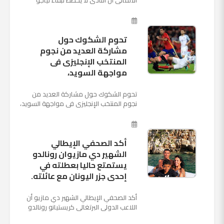
الكانتارا خلال فترة الانتقالات الصيفية الحالية
وأنه سيستم...
تحوم الشكوك حول
مشاركة العديد من نجوم
المنتخب الإنجليزى فى
مواجهة السويد،
تحوم الشكوك حول مشاركة العديد من
نجوم المنتخب الإنجليزى فى مواجهة السويد،
المقرر لها الرابعة من عصر السبت المقبل، على
ملعب "كوزموس آ...
أكد الصحفي الإيطالي
الشهير دي مازيوان رونالدو
يستمتع حاليا بعطلته في
إحدى جزر اليونان مع عائلته.
أكد الصحفي الإيطالي الشهير دي مازيو أن
اللاعب الدولي البرتغالي كريستيانو رونالدو
يستمتع حاليا بعطلته في إحدى جزر اليونان