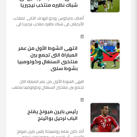
شباك نظيره منتخب نيجيريا
أضاف ماركوس روخو الهدف الثانى لمنتخب
الأرجنتين فى شباك نظيره منتخب نيجيريا فى
اللقاء الذى يجمع المنتخبين حاليا على ملعب
"كريستوفسك...
انتهى الشوط الأول من عمر
المباراة التى تجمع بين
منتخبى السنغال وكولومبيا
بشوط سلبى
انتهى الشوط الأول من عمر المباراة التى
تجمع بين منتخبى السنغال وكولومبيا بملعب
"كوسموس أرينا"، ضمن منافسات الجولة
الثالثة والأ...
رئيس بايرن ميونخ يفتح
الباب لرحيل بواتينج
أكد كارل هاينز رومينيجة رئيس بايرن ميونخ
الألمانى أن النادى لا يخطط لبقاء تياجو