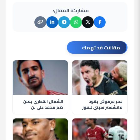
مشاركة المقال:
مقالات قد تهمك
عمر مرموش يقود
الشمال القطري يعلن
مانشستر سيتي للفوز
ضم محمد علي بن
على أتلتيكو مدريد
رمضان استعدادًا
بثلاثية ودية
للموسم الجديد