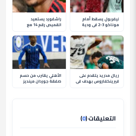
ليفربول يسقط أمام
راشفورد يستعيد
موناكو 3-2 في ودية
القميص رقم 14 مع
مثيرة قبل انطلاق
مانشستر يونايتد وسط
الموسم الجديد
غموض مستقبله
ريال مدريد يتقدم على
الأهلي يقترب من حسم
فيرينكفاروس بهدف في
صفقة جوردان مينديز
الشوط الأول وريفاس
لتدعيم خط الوسط في
يسجل
الصيف
التعليقات (
0
)