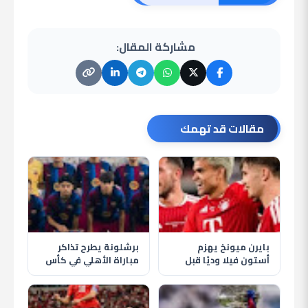
مشاركة المقال:
مقالات قد تهمك
بايرن ميونخ يهزم
برشلونة يطرح تذاكر
أستون فيلا وديًا قبل
مباراة الأهلي في كأس
انطلاق الموسم الجديد
خوان جامبر قبل موقعة
كامب نو