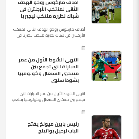
أضاف ماركوس روخو الهدف
الثانى لمنتخب الأرجنتين فى
شباك نظيره منتخب نيجيريا
أضاف ماركوس روخو الهدف الثانى لمنتخب
الأرجنتين فى شباك نظيره منتخب نيجيريا فى
اللقاء الذى يجمع المنتخبين حاليا على ملعب
"كريستوفسك...
انتهى الشوط الأول من عمر
المباراة التى تجمع بين
منتخبى السنغال وكولومبيا
بشوط سلبى
انتهى الشوط الأول من عمر المباراة التى
تجمع بين منتخبى السنغال وكولومبيا بملعب
"كوسموس أرينا"، ضمن منافسات الجولة
الثالثة والأ...
رئيس بايرن ميونخ يفتح
الباب لرحيل بواتينج