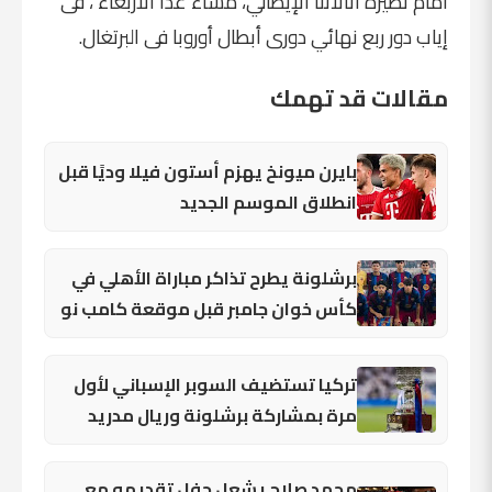
أمام نظيره أتالانتا الإيطالي، مساء غدا الأربعاء ، فى
إياب دور ربع نهائي دورى أبطال أوروبا فى البرتغال.
مقالات قد تهمك
بايرن ميونخ يهزم أستون فيلا وديًا قبل
انطلاق الموسم الجديد
برشلونة يطرح تذاكر مباراة الأهلي في
كأس خوان جامبر قبل موقعة كامب نو
تركيا تستضيف السوبر الإسباني لأول
مرة بمشاركة برشلونة وريال مدريد
محمد صلاح يشعل حفل تقديمه مع