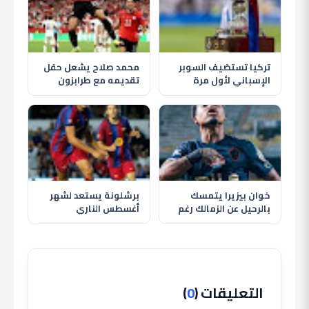
تركيا تستضيف السوبر
محمد صلاح يشعل حفل
الإسباني لأول مرة
تقديمه مع طرابزون
بمشاركة برشلونة
سبور وسط استقبال
وريال مدريد
تاريخي للجماهير
خوان بيزيرا يتمسك
برشلونة يستعد لشهر
بالرحيل عن الزمالك رغم
أغسطس الناري
قرار النادي وغموض
بمواجهة الأهلي وظهور
مصيره
حمزة عبد الكريم
التعليقات (
0
)