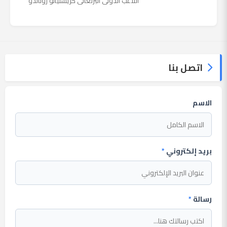
اللاعب الدولي البرتغالي كريستيانو رونالدو
يستمتع حاليا بعطلته في إحدى جزر اليونان
مع عائلته. وأضا...
اتصل بنا
الاسم
بريد إلكتروني
*
رسالة
*