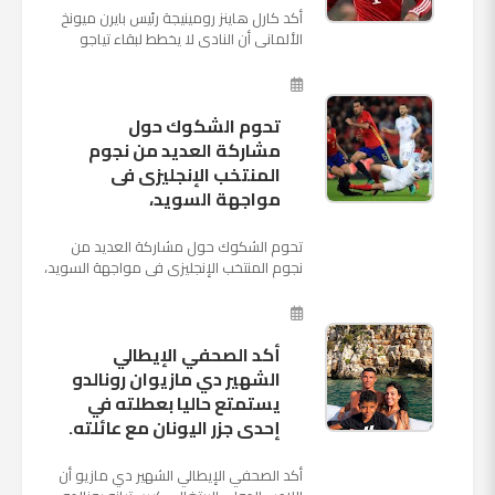
أكد كارل هاينز رومينيجة رئيس بايرن ميونخ
الألمانى أن النادى لا يخطط لبقاء تياجو
الكانتارا خلال فترة الانتقالات الصيفية الحالية
وأنه سيستم...
تحوم الشكوك حول
مشاركة العديد من نجوم
المنتخب الإنجليزى فى
مواجهة السويد،
تحوم الشكوك حول مشاركة العديد من
نجوم المنتخب الإنجليزى فى مواجهة السويد،
المقرر لها الرابعة من عصر السبت المقبل، على
ملعب "كوزموس آ...
أكد الصحفي الإيطالي
الشهير دي مازيوان رونالدو
يستمتع حاليا بعطلته في
إحدى جزر اليونان مع عائلته.
أكد الصحفي الإيطالي الشهير دي مازيو أن