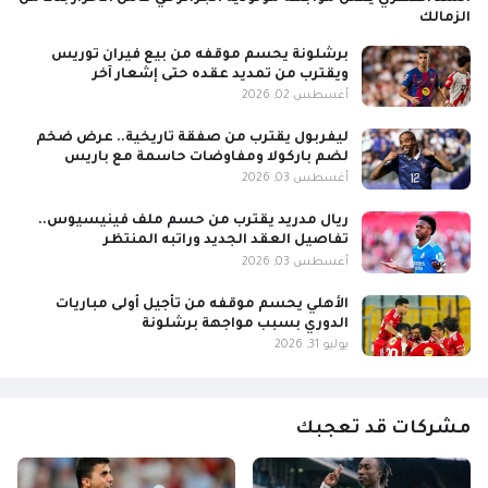
الزمالك
برشلونة يحسم موقفه من بيع فيران توريس
ويقترب من تمديد عقده حتى إشعار آخر
أغسطس 02, 2026
ليفربول يقترب من صفقة تاريخية.. عرض ضخم
لضم باركولا ومفاوضات حاسمة مع باريس
أغسطس 03, 2026
ريال مدريد يقترب من حسم ملف فينيسيوس..
تفاصيل العقد الجديد وراتبه المنتظر
أغسطس 03, 2026
الأهلي يحسم موقفه من تأجيل أولى مباريات
الدوري بسبب مواجهة برشلونة
يوليو 31, 2026
مشركات قد تعجبك