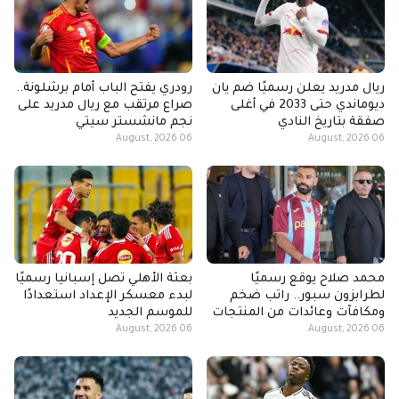
ريال مدريد يعلن رسميًا ضم يان
رودري يفتح الباب أمام برشلونة..
ديوماندي حتى 2033 في أغلى
صراع مرتقب مع ريال مدريد على
صفقة بتاريخ النادي
نجم مانشستر سيتي
06 August, 2026
06 August, 2026
محمد صلاح يوقع رسميًا
بعثة الأهلي تصل إسبانيا رسميًا
لطرابزون سبور.. راتب ضخم
لبدء معسكر الإعداد استعدادًا
ومكافآت وعائدات من المنتجات
للموسم الجديد
06 August, 2026
06 August, 2026