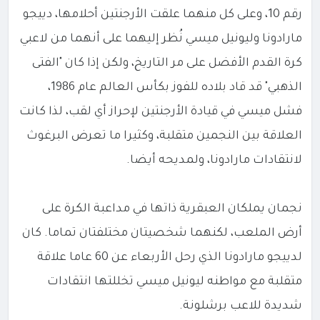
رقم 10، وعلى كل منهما علقت الأرجنتين أحلامها، دييجو
مارادونا وليونيل ميسي نُظر إليهما على أنهما من لاعبي
كرة القدم الأفضل على مر التاريخ، ولكن إذا كان "الفتى
الذهبي" قد قاد بلاده للفوز بكأس العالم عام 1986،
فشل ميسي في قيادة الأرجنتين لإحراز أي لقب، لذا كانت
العلاقة بين النجمين متقلبة، وكثيرا ما تعرض البرغوث
لانتقادات مارادونا، ولمديحه أيضا.
نجمان يملكان العبقرية ذاتها في مداعبة الكرة على
أرض الملعب، لكنهما شخصيتان مختلفتان تماما. كان
لدييجو مارادونا الذي رحل الأربعاء عن 60 عاما علاقة
متقلبة مع مواطنه ليونيل ميسي تخللتها انتقادات
شديدة للاعب برشلونة.