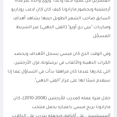
العشرين من عمره لاعبا واعدا. وروى والده عبر قناة
أرجنتينية وبحضور مارادونا كيف كان كان لاعب روزاريو
السابق صاحب الشعر الطويل حينها يشاهد أهداف
ومباريات "بيبي دي أورو" (الفتى الذهبي) عبر الشريط
المسجّل.
وفي الوقت الذي كان ميسي يسجل الأهداف ويحصد
الكرات الذهبية والألقاب في برشلونة، فإن الأرجنتين
التي غادرها عندما كان مراهقا بدأت في التساؤل عما إذا
سيقدم شيئا لها على غرار "الفتى الذهبي".
خلال فترة عمله كمدرب للأرجنتين (2008-2010)، كان
مارادونا يريح ميسي باعتباره يحمل منتخب
ألبيسيليستي على أكتافه، ويجعله يتدرب على الركلات