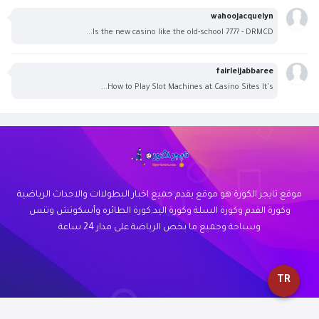
wahoojacquelyn
Is the new casino like the old-school 777? - DRMCD...
fairleijabbaree
How to Play Slot Machines at Casino Sites It's...
موقع تايجر الكورة هو موقع يقدم جميع اخبار البطولاات والاحداث الرياضية
وكورة القدم وكورة السلة وكورة اليد,كورة الطائره وأسكوتش وتنس
وسباحة وجميع ما يخص الرياضة على مدار 24 ساعة
TR