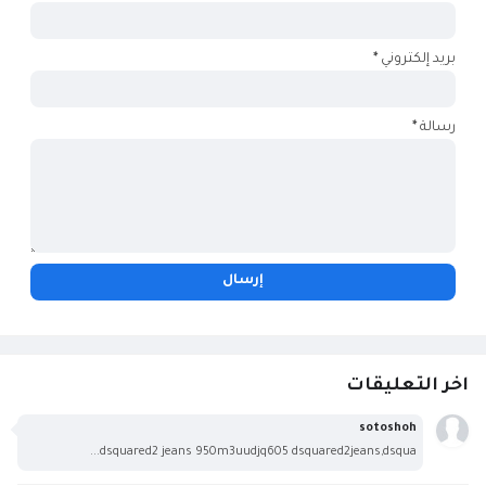
بريد إلكتروني
*
رسالة
*
اخر التعليقات
sotoshoh
dsquared2 jeans 950m3uudjq605 dsquared2jeans,dsqua...