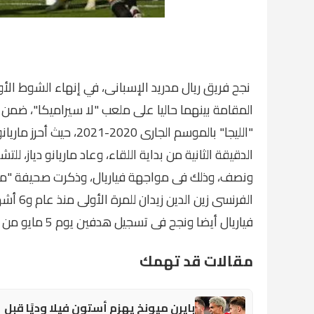
نجح فريق ريال مدريد الإسبانى، في إنهاء الشوط الأو
المقامة بينهما حاليا على ملعب "لا سيراميكا"، ضمن
"الليجا" بالموسم الجار
الدقيقة الثانية من بداية اللقاء، وعاد ماريانو دياز، 
ونصف، وذلك فى مواجهة فياريال، وذكرت صحيفة "مارك
فياريال أيضا ونجح فى تسجيل هدفين يوم 5 مايو من العام الماضى 2019.
مقالات قد تهمك
بايرن ميونخ يهزم أستون فيلا وديًا قبل