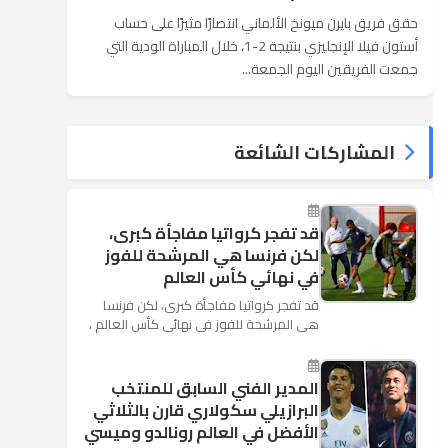
حقق فريق بايرن ميونخ الألماني انتصارًا مثيرًا على حساب
أستون فيلا الإنجليزي بنتيجة 2-1، خلال المباراة الودية التي
جمعت الفريقين اليوم الجمعة...
المشاركات الشائعة
قد تفجر كرواتيا مفاجأة كبرى،
لكن فرنسا هي المرشحة للفوز
في نهائي كأس العالم
قد تفجر كرواتيا مفاجأة كبرى، لكن فرنسا
هي المرشحة للفوز في نهائي كأس العالم ،
حيث تتوجه أنظار العالم إلى العاصمة
الروسية في يوم شديد الح...
المدير الفني السابق للمنتخب
البرازيلي سكولاري قارن بالثلاثي
الأفضل في العالم رونالدو وميسي