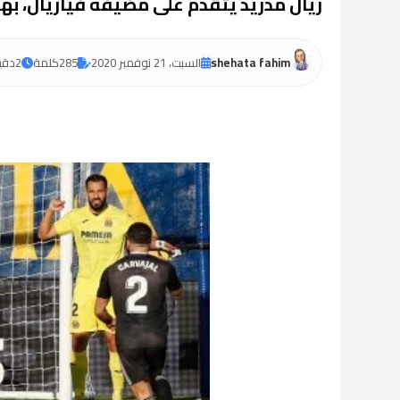
ريال مدريد يتقدم على مضيفه فياريال، ب
shehata fahim
السبت، 21 نوفمبر 2020
285
كلمة
2
دقي