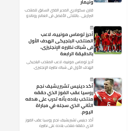
ونيمار
قارن سكولاري المدير الفني السابق للمنتخب
البرازيلي ، بالثلاثي الأفضل في العالم رونالدو
نجم ريال مدريد، وميسي نجم برشلونة ونيمار
نجم ...
أحرز توماس مونييه، لاعب
المنتخب البلجيكى الهدف الأول
فى شباك نظيره الإنجليزى،
بالدقيقة الرابعة
أحرز توماس مونييه، لاعب المنتخب البلجيكى
الهدف الأول فى شباك نظيره الإنجليزى،
بالدقيقة الرابعة من زمن المباراة المقامة
بينهما حاليا على م...
أكد دينيس تشيريشيف نجم
روسيا عقب الفوز الذي حققه
منتخب بلاده بأنه تدرب على هدفه
الثاني الذي سجله في مباراة
اليوم.
أكد دينيس تشيريشيف نجم روسيا عقب الفوز
الذي حققه منتخب بلاده على نظيره
السعودي بخماسية نظيفة في افتتاح بطولة