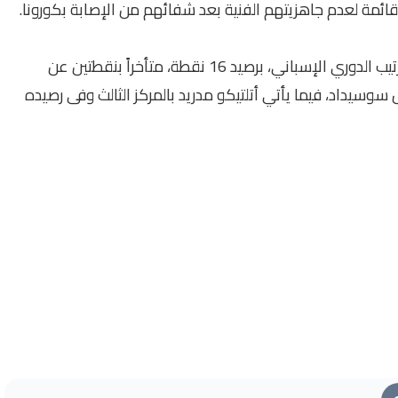
 قائمة لعدم جاهزيتهم الفنية بعد شفائهم من الإصابة بكورونا.
ويحتل فريق ريال مدريد يحتل المركز الرابع في جدول ترتيب الدوري الإسباني، برصيد 16 نقطة، متأخراً بنقطتين عن
4 نقاط عن المتصدر ريال سوسيداد، فيما يأتي أتلتيكو مدريد بالمركز الثالث وفى رصيده