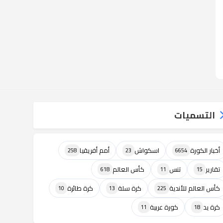
التسميات
أخبار الكورة
اسكواش
أمم أفريقيا
258
23
6654
تقارير
تنس
كأس العالم
618
11
15
كأس العالم للأندية
كرة سلة
كرة طائرة
10
13
225
كرة يد
كورة عربية
11
18