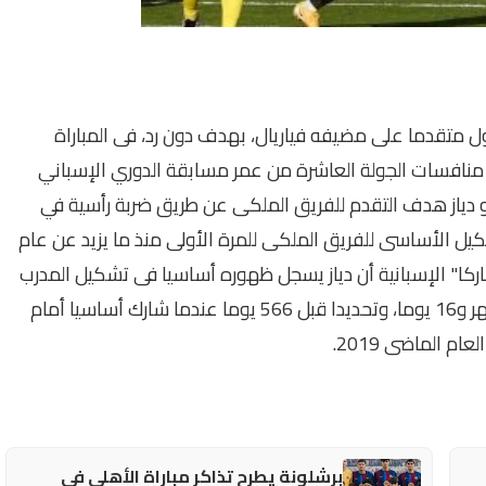
ل متقدما على مضيفه فياريال، بهدف دون رد، فى المباراة
 منافسات الجولة العاشرة من عمر مسابقة الدوري الإسباني
ى 2020-2021، حيث أحرز ماريانو دياز هدف التقدم للفريق الملكى عن طريق ضربة رأسية في
للتشكيل الأساسى للفريق الملكى للمرة الأولى منذ ما يزيد عن عام
ا" الإسبانية أن دياز يسجل ظهوره أساسيا فى تشكيل المدرب
الفرنسى زين الدين زيدان للمرة الأولى منذ عام و6 أشهر و16 يوما، وتحديدا قبل 566 يوما عندما شارك أساسيا أمام
برشلونة يطرح تذاكر مباراة الأهلي في