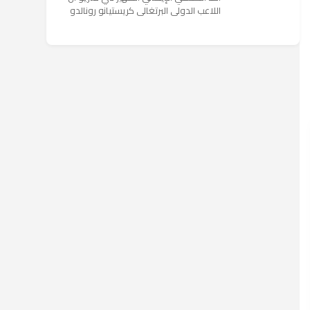
اللاعب الدولي البرتغالي كريستيانو رونالدو
يستمتع حاليا بعطلته في إحدى جزر اليونان
مع عائلته. وأضا...