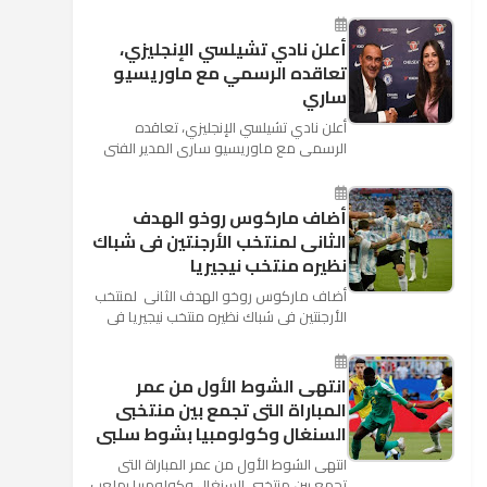
كأس العالم بأنه تدرب على هد...
أعلن نادي تشيلسي الإنجليزي،
تعاقده الرسمي مع ماوريسيو
ساري
أعلن نادي تشيلسي الإنجليزي، تعاقده
الرسمي مع ماوريسيو ساري المدير الفني
السابق لنابولي، لقيادة الفريق في الموسم
المقبل وخلافة أنطونيو كو...
أضاف ماركوس روخو الهدف
الثانى لمنتخب الأرجنتين فى شباك
نظيره منتخب نيجيريا
أضاف ماركوس روخو الهدف الثانى لمنتخب
الأرجنتين فى شباك نظيره منتخب نيجيريا فى
اللقاء الذى يجمع المنتخبين حاليا على ملعب
"كريستوفسك...
انتهى الشوط الأول من عمر
المباراة التى تجمع بين منتخبى
السنغال وكولومبيا بشوط سلبى
انتهى الشوط الأول من عمر المباراة التى
تجمع بين منتخبى السنغال وكولومبيا بملعب