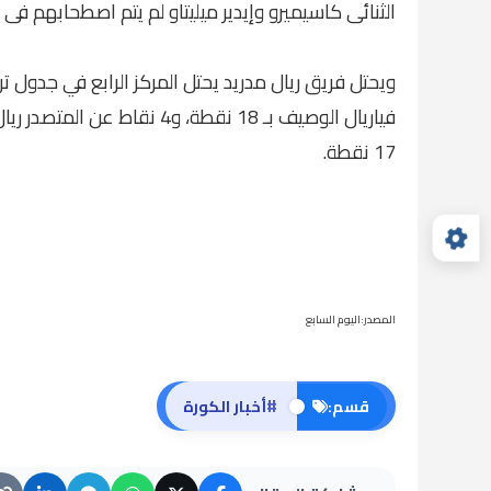
الثنائى كاسيميرو وإيدير ميليتاو لم يتم اصطحابهم فى
فياريال الوصيف بـ 18 نقطة، و
17 نقطة.
المصدر:اليوم السابع
#
قسم:
أخبار الكورة