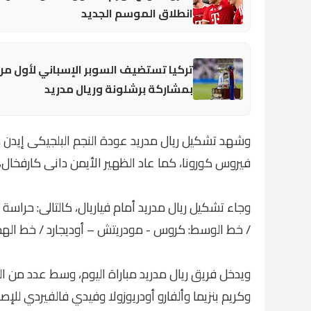
انطلاق الموسم الجديد
تركيا تستضيف السوبر الإسباني لأول مر
بمشاركة برشلونة وريال مدريد
وشهد تشكيل ريال مدريد عودة النجم البلجيكى إيدن ها
فيروس كورونا، كما عاد الظهير الأيمن دانى كارفخال،
وجاء تشكيل ريال مدريد أمام فياريال، كالتالى: حراسة 
/ خط الوسط: كروس - مودريتش – أوديجارد / خط الهجوم:
ويدخل فريق ريال مدريد مباراة اليوم، وسط عدد من ال
وكريم بنزيما وألفارو أودريوزولا وفيدي فالفيردي للإص