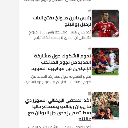
"كوسموس أرينا"، ضمن منافسات الجولة
الثالثة والأ...
رئيس بايرن ميونخ يفتح الباب
لرحيل بواتينج
أكد كارل هاينز رومينيجة رئيس بايرن ميونخ
الألمانى أن النادى لا يخطط لبقاء تياجو
الكانتارا خلال فترة الانتقالات الصيفية الحالية
وأنه سيستم...
تحوم الشكوك حول مشاركة
العديد من نجوم المنتخب
الإنجليزى فى مواجهة السويد،
تحوم الشكوك حول مشاركة العديد من
نجوم المنتخب الإنجليزى فى مواجهة السويد،
المقرر لها الرابعة من عصر السبت المقبل، على
ملعب "كوزموس آ...
أكد الصحفي الإيطالي الشهير دي
مازيوان رونالدو يستمتع حاليا
بعطلته في إحدى جزر اليونان مع
عائلته.
أكد الصحفي الإيطالي الشهير دي مازيو أن