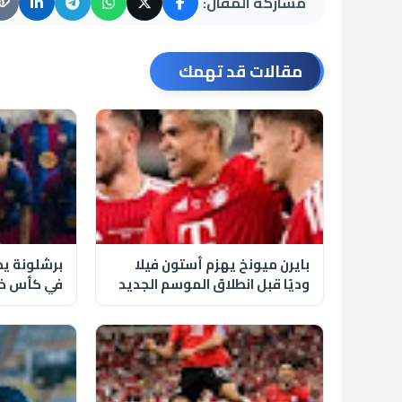
مشاركة المقال:
مقالات قد تهمك
بايرن ميونخ يهزم أستون فيلا
برشلونة يطر
وديًا قبل انطلاق الموسم الجديد
في كأس خو
كامب نو