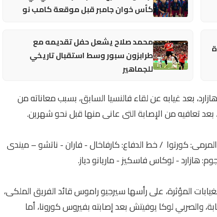
كأس خوان جامبر قبل موقعة كامب نو
محمد صلاح يشعل حفل تقديمه مع
ة
طرابزون سبور وسط استقبال تاريخي
للجماهير
زارد، بعد غيابه عن لقاء فالنسيا السابق، بسبب معاناته من
 بعد تعافيه من الإصابة التى عانى منها قبل نحو شهرين.
المرمى: كورتوا / خط الدفاع: كارفاخال - فاران - ناتشو – ميندى
 هازارد - لوكاس فاسكيز - ماريانو دياز.
غيابات المؤثرة، على رأسها سيرجيو راموس قائد الفريق الملكى،
ابة، والصربي لوكا يوفيتش بعد إصابته بفيروس كورونا، أما