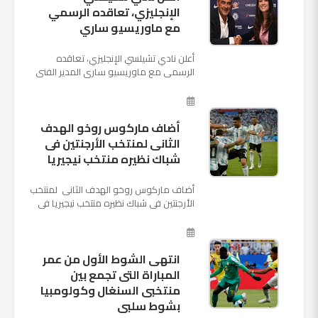
الإنجليزي، تعاقده الرسمي
مع ماوريسيو ساري
أعلن نادي تشيلسي الإنجليزي، تعاقده
الرسمي مع ماوريسيو ساري المدير الفني
السابق لنابولي، لقيادة الفريق في الموسم
المقبل وخلافة أنطونيو كو...
أضاف ماركوس روخو الهدف
الثانى لمنتخب الأرجنتين فى
شباك نظيره منتخب نيجيريا
أضاف ماركوس روخو الهدف الثانى لمنتخب
الأرجنتين فى شباك نظيره منتخب نيجيريا فى
اللقاء الذى يجمع المنتخبين حاليا على ملعب
"كريستوفسك...
انتهى الشوط الأول من عمر
المباراة التى تجمع بين
منتخبى السنغال وكولومبيا
بشوط سلبى