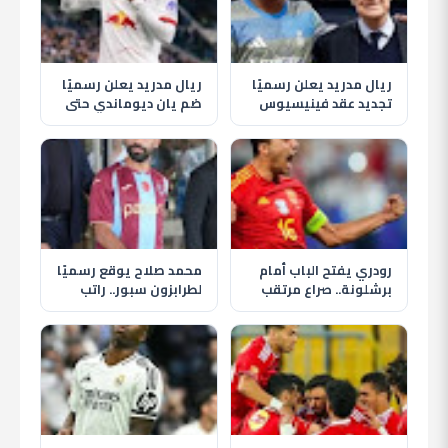
ريال مدريد يعلن رسميًا
ريال مدريد يعلن رسميًا
تجديد عقد فينيسيوس
ضم يان ديوماندي حتى
جونيور حتى 2032
2033 في أغلى صفقة
بتاريخ النادي
رودري يفتح الباب أمام
محمد صلاح يوقع رسميًا
برشلونة.. صراع مرتقب
لطرابزون سبور.. راتب
مع ريال مدريد على نجم
ضخم ومكافآت وعائدات
مانشستر سيتي
من المنتجات