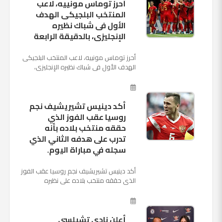
أحرز توماس مونييه، لاعب
المنتخب البلجيكى الهدف
الأول فى شباك نظيره
الإنجليزى، بالدقيقة الرابعة
أحرز توماس مونييه، لاعب المنتخب البلجيكى
الهدف الأول فى شباك نظيره الإنجليزى،
بالدقيقة الرابعة من زمن المباراة المقامة
بينهما حاليا على م...
أكد دينيس تشيريشيف نجم
روسيا عقب الفوز الذي
حققه منتخب بلاده بأنه
تدرب على هدفه الثاني الذي
سجله في مباراة اليوم.
أكد دينيس تشيريشيف نجم روسيا عقب الفوز
الذي حققه منتخب بلاده على نظيره
السعودي بخماسية نظيفة في افتتاح بطولة
كأس العالم بأنه تدرب على هد...
أعلن نادي تشيلسي