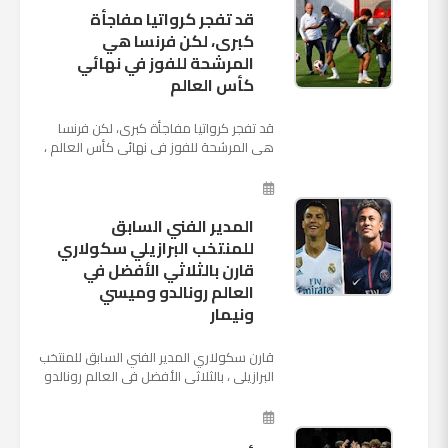
قد تفجر كرواتيا مفاجأة
كبرى، لكن فرنسا هي
المرشحة للفوز في نهائي
كأس العالم
قد تفجر كرواتيا مفاجأة كبرى، لكن فرنسا
هي المرشحة للفوز في نهائي كأس العالم ،
حيث تتوجه أنظار العالم إلى العاصمة
الروسية في يوم شديد الح...
المدير الفني السابق
للمنتخب البرازيلي سكولاري
قارن بالثلاثي الأفضل في
العالم رونالدو وميسي
ونيمار
قارن سكولاري المدير الفني السابق للمنتخب
البرازيلي ، بالثلاثي الأفضل في العالم رونالدو
نجم ريال مدريد، وميسي نجم برشلونة ونيمار
نجم ...