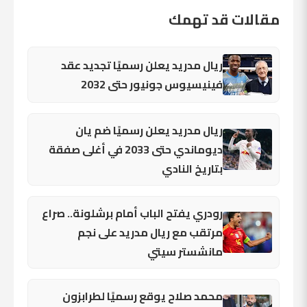
مقالات قد تهمك
ريال مدريد يعلن رسميًا تجديد عقد
فينيسيوس جونيور حتى 2032
ريال مدريد يعلن رسميًا ضم يان
ديوماندي حتى 2033 في أغلى صفقة
بتاريخ النادي
رودري يفتح الباب أمام برشلونة.. صراع
مرتقب مع ريال مدريد على نجم
مانشستر سيتي
محمد صلاح يوقع رسميًا لطرابزون