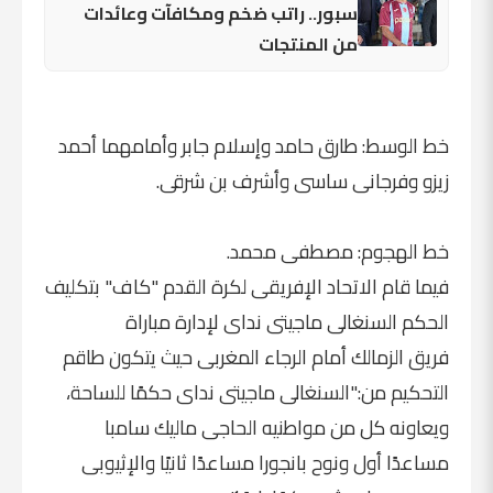
سبور.. راتب ضخم ومكافآت وعائدات
من المنتجات
خط الوسط: طارق حامد وإسلام جابر وأمامهما أحمد
زيزو وفرجانى ساسى وأشرف بن شرقى.
خط الهجوم: مصطفى محمد.
فيما قام الاتحاد الإفريقى لكرة القدم "كاف" بتكليف
الحكم السنغالى ماجيتى نداى لإدارة مباراة
فريق الزمالك أمام الرجاء المغربى حيث يتكون طاقم
التحكيم من:"السنغالى ماجيتى نداى حكمًا للساحة،
ويعاونه كل من مواطنيه الحاجى ماليك سامبا
مساعدًا أول ونوح بانجورا مساعدًا ثانيًا والإثيوبى