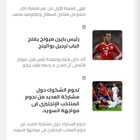
انتهى الشوط الأول من عمر المباراة التى
تجمع بين منتخبى السنغال وكولومبيا بملعب
"كوسموس أرينا"، ضمن منافسات الجولة
الثالثة والأ...
رئيس بايرن ميونخ يفتح
الباب لرحيل بواتينج
أكد كارل هاينز رومينيجة رئيس بايرن ميونخ
الألمانى أن النادى لا يخطط لبقاء تياجو
الكانتارا خلال فترة الانتقالات الصيفية الحالية
وأنه سيستم...
تحوم الشكوك حول
مشاركة العديد من نجوم
المنتخب الإنجليزى فى
مواجهة السويد،
تحوم الشكوك حول مشاركة العديد من
نجوم المنتخب الإنجليزى فى مواجهة السويد،
المقرر لها الرابعة من عصر السبت المقبل، على