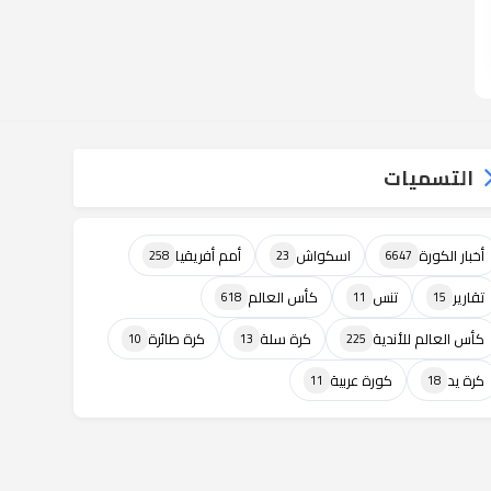
التسميات
أخبار الكورة
اسكواش
أمم أفريقيا
258
23
6647
تقارير
تنس
كأس العالم
618
11
15
كأس العالم للأندية
كرة سلة
كرة طائرة
10
13
225
كرة يد
كورة عربية
11
18