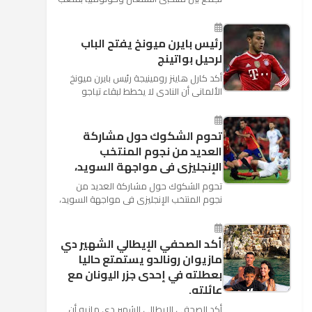
"كوسموس أرينا"، ضمن منافسات الجولة
الثالثة والأ...
رئيس بايرن ميونخ يفتح الباب
لرحيل بواتينج
أكد كارل هاينز رومينيجة رئيس بايرن ميونخ
الألمانى أن النادى لا يخطط لبقاء تياجو
الكانتارا خلال فترة الانتقالات الصيفية الحالية
وأنه سيستم...
تحوم الشكوك حول مشاركة
العديد من نجوم المنتخب
الإنجليزى فى مواجهة السويد،
تحوم الشكوك حول مشاركة العديد من
نجوم المنتخب الإنجليزى فى مواجهة السويد،
المقرر لها الرابعة من عصر السبت المقبل، على
ملعب "كوزموس آ...
أكد الصحفي الإيطالي الشهير دي
مازيوان رونالدو يستمتع حاليا
بعطلته في إحدى جزر اليونان مع
عائلته.
أكد الصحفي الإيطالي الشهير دي مازيو أن