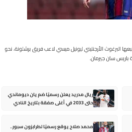
بعها البرغوث الأرجنتيني ليونيل ميسي لاعب فريق برشلونة، نحو
ة باريس سان جيرمان.
ريال مدريد يعلن رسميًا ضم يان ديوماندي
حتى 2033 في أغلى صفقة بتاريخ النادي
محمد صلاح يوقع رسميًا لطرابزون سبور..