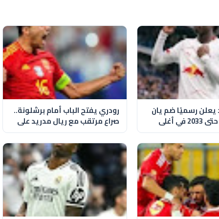
 يعلن رسميًا ضم يان
رودري يفتح الباب أمام برشلونة..
ديوماندي حتى 2033 في أغلى
صراع مرتقب مع ريال مدريد على
خ النادي
نجم مانشستر سيتي