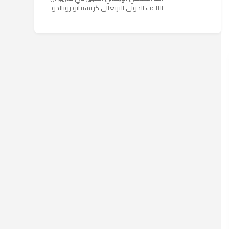
اللاعب الدولي البرتغالي كريستيانو رونالدو
يستمتع حاليا بعطلته في إحدى جزر اليونان
مع عائلته. وأضا...