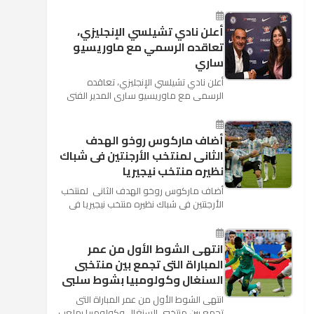
كأس العالم بأنه تدرب على هد...
أعلن نادي تشيلسي الإنجليزي،
تعاقده الرسمي مع ماوريسيو
ساري
أعلن نادي تشيلسي الإنجليزي، تعاقده
الرسمي مع ماوريسيو ساري المدير الفني
السابق لنابولي، لقيادة الفريق في الموسم
المقبل وخلافة أنطونيو كو...
أضاف ماركوس روخو الهدف
الثانى لمنتخب الأرجنتين فى شباك
نظيره منتخب نيجيريا
أضاف ماركوس روخو الهدف الثانى لمنتخب
الأرجنتين فى شباك نظيره منتخب نيجيريا فى
اللقاء الذى يجمع المنتخبين حاليا على ملعب
"كريستوفسك...
انتهى الشوط الأول من عمر
المباراة التى تجمع بين منتخبى
السنغال وكولومبيا بشوط سلبى
انتهى الشوط الأول من عمر المباراة التى
تجمع بين منتخبى السنغال وكولومبيا بملعب