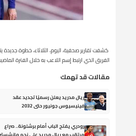
كشفت تقارير صحفية، اليوم، الثلاثاء، خطوة جديدة يت
الفريق الذي ارتبط إسم اللاعب به خلال الفترة الماضي
مقالات قد تهمك
ريال مدريد يعلن رسميًا تجديد عقد
فينيسيوس جونيور حتى 2032
رودري يفتح الباب أمام برشلونة.. صراع
مرتقب مع ريال مدريد على نجم مانشستر