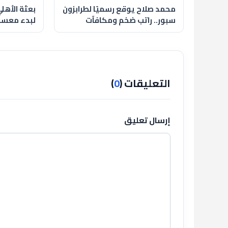
محمد صلاح يوقع رسميًا لطرابزون
بعثة الأهلي
سبور.. راتب ضخم ومكافآت
لبدء معسكر 
وعائدات من المنتجات
للموسم ال
التعليقات (
0
)
إرسال تعليق