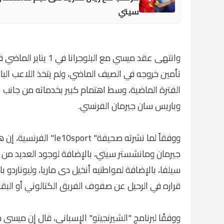
سيتي
وانتهى عقد ميسي مع ا
الفترة الماضية، وسط اهتمام كبير بخدماته من جانب ع
وباريس سان جيرمان الفرنسي.
جيرمان ومانشستر سيتي، بالإضافة لوجود العديد من 
سيلفا، بالإضافة لمواطنيه أنخيل دى ماريا، وليوناردو 
قراره في الرحيل عن صفوف الفريق الكتالوني أو البق
ووفقًا لبرنامج "الشيرنجيتو" الإسباني، قال إن ميسي ح