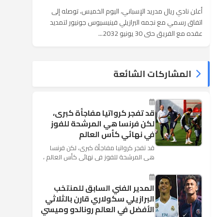
أعلن نادي ريال مدريد الإسباني، اليوم الخميس، توصله إلى
اتفاق رسمي مع نجمه البرازيلي فينيسيوس جونيور لتمديد
عقده مع الفريق حتى 30 يونيو 2032...
المشاركات الشائعة
قد تفجر كرواتيا مفاجأة كبرى،
لكن فرنسا هي المرشحة للفوز
في نهائي كأس العالم
قد تفجر كرواتيا مفاجأة كبرى، لكن فرنسا
هي المرشحة للفوز في نهائي كأس العالم ،
حيث تتوجه أنظار العالم إلى العاصمة
الروسية في يوم شديد الح...
المدير الفني السابق للمنتخب
البرازيلي سكولاري قارن بالثلاثي
الأفضل في العالم رونالدو وميسي