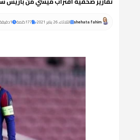
تقارير صحفية اقتراب ميسي من باريس سا
shehata fahim
الثلاثاء، 26 يناير 2021
177
كلمة
1
دقيقة 