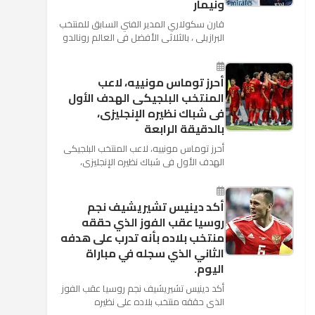
ونيمار
قارن سكولاري المدير الفني السابق للمنتخب
البرازيلي ، بالثلاثي الأفضل في العالم رونالدو
نجم ريال مدريد، وميسي نجم برشلونة ونيمار
نجم ...
أحرز توماس مونييه، لاعب
المنتخب البلجيكى الهدف الأول
فى شباك نظيره الإنجليزى،
بالدقيقة الرابعة
أحرز توماس مونييه، لاعب المنتخب البلجيكى
الهدف الأول فى شباك نظيره الإنجليزى،
بالدقيقة الرابعة من زمن المباراة المقامة
بينهما حاليا على م...
أكد دينيس تشيريشيف نجم
روسيا عقب الفوز الذي حققه
منتخب بلاده بأنه تدرب على هدفه
الثاني الذي سجله في مباراة
اليوم.
أكد دينيس تشيريشيف نجم روسيا عقب الفوز
الذي حققه منتخب بلاده على نظيره
السعودي بخماسية نظيفة في افتتاح بطولة