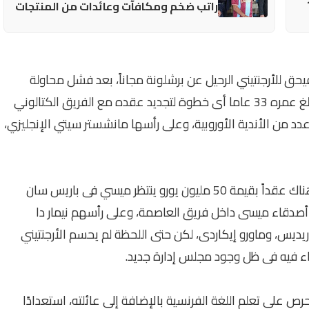
راتب ضخم ومكافآت وعائدات من المنتجات
لبلوجرانا في 1 يناير الماضي فيحق للأرجنتيني الرحيل عن برشلونة مجاناً، بعد فشل محاولة
تأمين خروجه في الصيف الماضي، ولم يتخذ اللاعب البالغ عمره 33 عاما أى خطوة لتجديد عقده مع الفريق الكتالوني
دد من الأندية الأوروبية، وعلى رأسها مانشستر سيتي الإنجليزي،
ووفقاً لما نشرته صحيفة" le10sport" الفرنسية، إن هناك عقداً بقيمة 50 مليون يورو ينتظر ميسي فى باريس سان
أصدقاء ميسى داخل فريق العاصمة، وعلى رأسهم نيمار دا
باريديس، وماورو إيكاردى، لكن حتى اللحظة لم يحسم الأرجنتيني
اء فيه فى ظل وجود مجلس إدارة جديد.
رص على تعلم اللغة الفرنسية بالإضافة إلى عائلته، استعدادًا