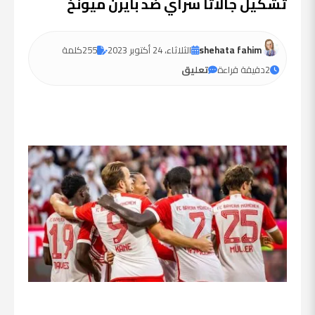
تشكيل جالاتا سراي ضد بايرن ميونخ
shehata fahim
الثلاثاء، 24 أكتوبر 2023
255
كلمة
2
دقيقة قراءة
تعليق