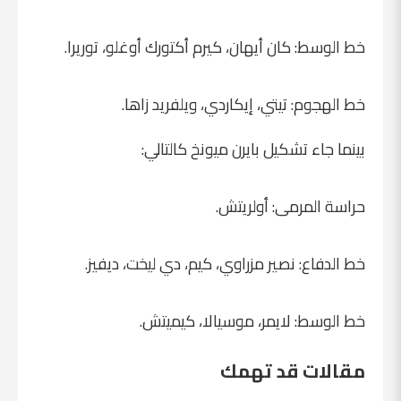
خط الوسط: كان أيهان، كيرم أكتورك أوغلو، توريرا.
خط الهجوم: تيتي، إيكاردي، ويلفريد زاها.
بينما جاء تشكيل بايرن ميونخ كالتالي:
حراسة المرمى: أولريتش.
خط الدفاع: نصير مزراوي، كيم، دي ليخت، ديفيز.
خط الوسط: لايمر، موسيالا، كيميتش.
مقالات قد تهمك