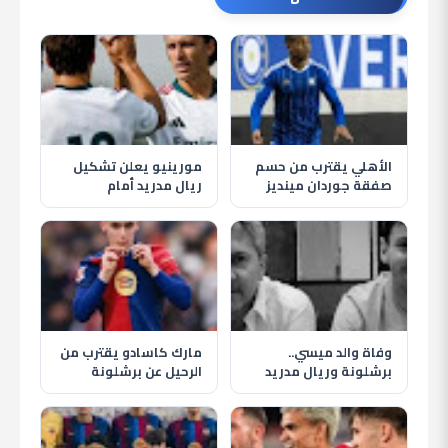
الأهلي يقترب من حسم
مورينيو يعلن تشكيل
صفقة جوردان مينديز
ريال مدريد أمام
لتدعيم خط الوسط في
فيرينكفاروس وظهور
الصيف
إندريك أساسيًا
وفاة والد ميسي..
مارك كاسادو يقترب من
برشلونة وريال مدريد
الرحيل عن برشلونة
يقدمان التعازي
والهلال يترقب حسم
لأسطورة الأرجنتين
الصفقة