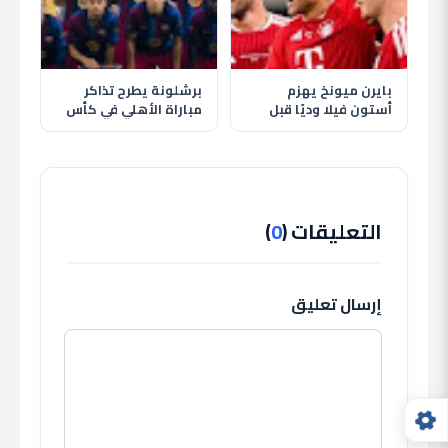
بايرن ميونخ يهزم
برشلونة يطرح تذاكر
أستون فيلا وديًا قبل
مباراة الأهلي في كأس
انطلاق الموسم الجديد
خوان جامبر قبل موقعة
كامب نو
التعليقات (
0
)
إرسال تعليق