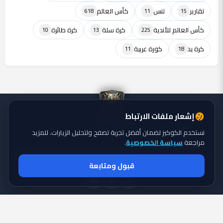
تقارير
تنس
كأس العالم
618
11
15
كأس العالم للأندية
كرة سلة
كرة طائرة
10
13
225
كرة يد
كورة عربية
11
18
إشعار ملفات الارتباط
نستخدم الكوكيز لضمان أفضل تجربة تصفح ولتحليل الزيارات. للمزيد
مراجعة
سياسة الخصوصية
.
جميع الحقوق محفوظة ©
تايجر الكورة: موقع يقدم أحدث أخبار الكورة
2026
قبول ومتابعة