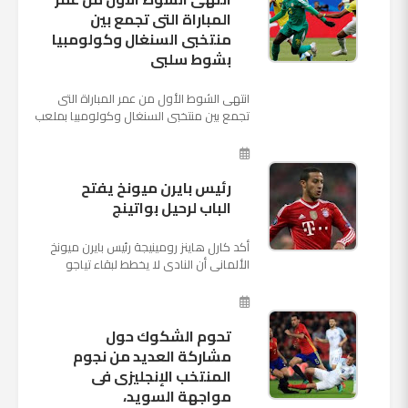
المباراة التى تجمع بين
منتخبى السنغال وكولومبيا
بشوط سلبى
انتهى الشوط الأول من عمر المباراة التى
تجمع بين منتخبى السنغال وكولومبيا بملعب
"كوسموس أرينا"، ضمن منافسات الجولة
الثالثة والأ...
رئيس بايرن ميونخ يفتح
الباب لرحيل بواتينج
أكد كارل هاينز رومينيجة رئيس بايرن ميونخ
الألمانى أن النادى لا يخطط لبقاء تياجو
الكانتارا خلال فترة الانتقالات الصيفية الحالية
وأنه سيستم...
تحوم الشكوك حول
مشاركة العديد من نجوم
المنتخب الإنجليزى فى
مواجهة السويد،