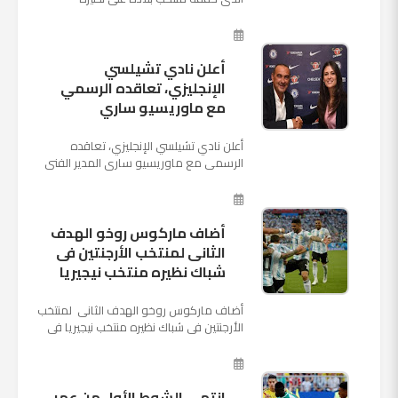
السعودي بخماسية نظيفة في افتتاح بطولة
كأس العالم بأنه تدرب على هد...
أعلن نادي تشيلسي
الإنجليزي، تعاقده الرسمي
مع ماوريسيو ساري
أعلن نادي تشيلسي الإنجليزي، تعاقده
الرسمي مع ماوريسيو ساري المدير الفني
السابق لنابولي، لقيادة الفريق في الموسم
المقبل وخلافة أنطونيو كو...
أضاف ماركوس روخو الهدف
الثانى لمنتخب الأرجنتين فى
شباك نظيره منتخب نيجيريا
أضاف ماركوس روخو الهدف الثانى لمنتخب
الأرجنتين فى شباك نظيره منتخب نيجيريا فى
اللقاء الذى يجمع المنتخبين حاليا على ملعب
"كريستوفسك...
انتهى الشوط الأول من عمر