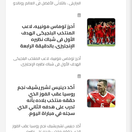
البرازيلي ، بالثلاثي الأفضل في العالم رونالدو
نجم ريال مدريد، وميسي نجم برشلونة ونيمار
نجم ...
أحرز توماس مونييه، لاعب
المنتخب البلجيكى الهدف
الأول فى شباك نظيره
الإنجليزى، بالدقيقة الرابعة
أحرز توماس مونييه، لاعب المنتخب البلجيكى
الهدف الأول فى شباك نظيره الإنجليزى،
بالدقيقة الرابعة من زمن المباراة المقامة
بينهما حاليا على م...
أكد دينيس تشيريشيف نجم
روسيا عقب الفوز الذي
حققه منتخب بلاده بأنه
تدرب على هدفه الثاني الذي
سجله في مباراة اليوم.
أكد دينيس تشيريشيف نجم روسيا عقب الفوز
الذي حققه منتخب بلاده على نظيره