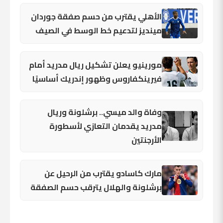
الأهلي يقترب من حسم صفقة جوردان
مينديز لتدعيم خط الوسط في الصيف
مورينيو يعلن تشكيل ريال مدريد أمام
فيرينكفاروس وظهور إندريك أساسيًا
وفاة والد ميسي.. برشلونة وريال
مدريد يقدمان التعازي لأسطورة
الأرجنتين
مارك كاسادو يقترب من الرحيل عن
برشلونة والهلال يترقب حسم الصفقة