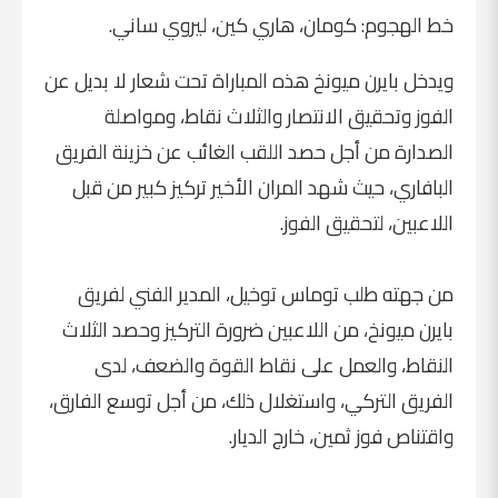
خط الهجوم: كومان، هاري كين، ليروي ساني.
ويدخل بايرن ميونخ هذه المباراة تحت شعار لا بديل عن
الفوز وتحقيق الانتصار والثلاث نقاط، ومواصلة
الصدارة من أجل حصد اللقب الغائب عن خزينة الفريق
البافاري، حيث شهد المران الأخير تركيز كبير من قبل
اللاعبين، لتحقيق الفوز.
من جهته طلب توماس توخيل، المدير الفني لفريق
بايرن ميونخ، من اللاعبين ضرورة التركيز وحصد الثلاث
النقاط، والعمل على نقاط القوة والضعف، لدى
الفريق التركي، واستغلال ذلك، من أجل توسع الفارق،
واقتناص فوز ثمين، خارج الديار.