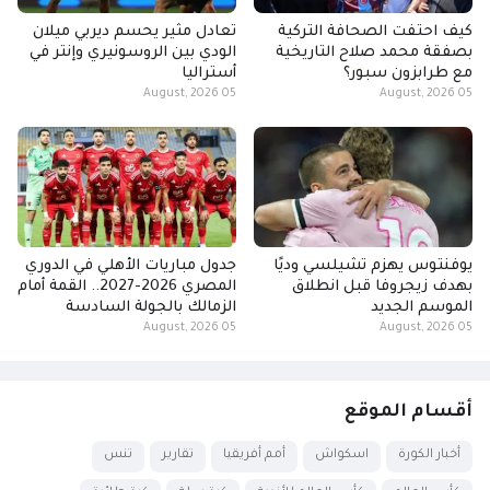
كيف احتفت الصحافة التركية
تعادل مثير يحسم ديربي ميلان
بصفقة محمد صلاح التاريخية
الودي بين الروسونيري وإنتر في
مع طرابزون سبور؟
أستراليا
05 August, 2026
05 August, 2026
يوفنتوس يهزم تشيلسي وديًا
جدول مباريات الأهلي في الدوري
بهدف زيجروفا قبل انطلاق
المصري 2026-2027.. القمة أمام
الموسم الجديد
الزمالك بالجولة السادسة
05 August, 2026
05 August, 2026
أقسام الموقع
أخبار الكورة
اسكواش
أمم أفريقيا
تقارير
تنس