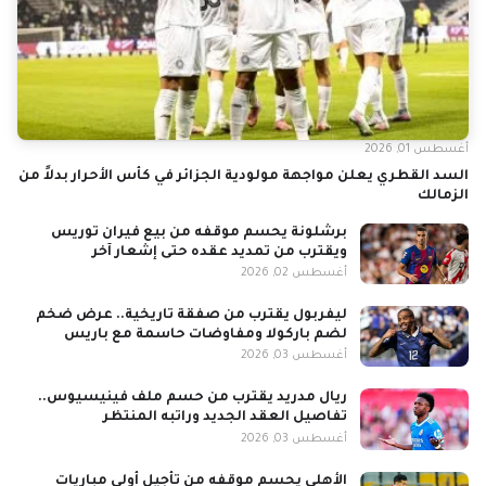
أغسطس 01, 2026
السد القطري يعلن مواجهة مولودية الجزائر في كأس الأحرار بدلاً من
الزمالك
برشلونة يحسم موقفه من بيع فيران توريس
ويقترب من تمديد عقده حتى إشعار آخر
أغسطس 02, 2026
ليفربول يقترب من صفقة تاريخية.. عرض ضخم
لضم باركولا ومفاوضات حاسمة مع باريس
أغسطس 03, 2026
ريال مدريد يقترب من حسم ملف فينيسيوس..
تفاصيل العقد الجديد وراتبه المنتظر
أغسطس 03, 2026
الأهلي يحسم موقفه من تأجيل أولى مباريات