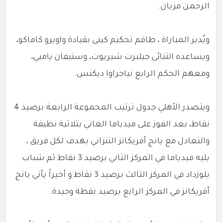
الرحمن مزيان.
ويُدير المباراة ، طاقم تحكيم كينى بقيادة واويرو كاماكو،
ويساعده الثنائى جيلبرت شيريوت، وستيفان يامبي،
ومعهم الحكم الرابع نياجراوا ديكنس.
ويتصدر الأهلي جدول ترتيب المجموعة الرابعة برصيد 4
نقاط، بعد الفوز على ميدياما الغاني بثلاثية نظيفة
والتعادل مع يانج أفريكانز التنزاني بهدف لكل فريق ،
يليه ميدياما في المركز الثاني برصيد 3 نقاط ثم شباب
بلوزداد في المركز الثالث برصيد 3 نقاط و أخيراً يأتي يانج
أفريكانز في المركز الرابع برصيد نقطة وحيدة.