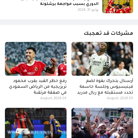
الدوري بسبب مواجهة برشلونة
يوليو 31, 2026
مشركات قد تعجبك
أرسنال يتحرك بقوة لضم
رفع حظر القيد يقرب محمود
فينيسيوس وجلسة حاسمة
تريزيجيه من الرياض السعودي
تحدد مستقبله مع ريال مدريد
في صفقة مرتقبة
05 August, 2026
05 August, 2026