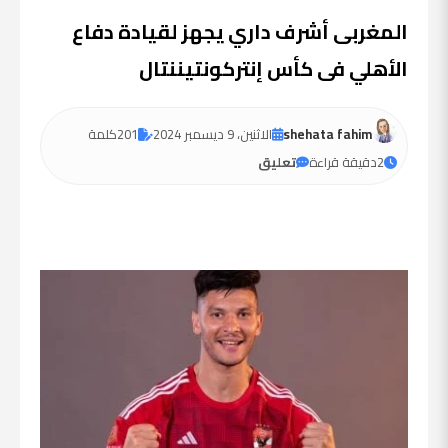
المغربى أشرف داري يجهز لقيادة دفاع
الأهلي فى كأس إنتركونتيننتال
shehata fahim
الاثنين، 9 ديسمبر 2024
201
كلمة
2
دقيقة قراءة
تعليق