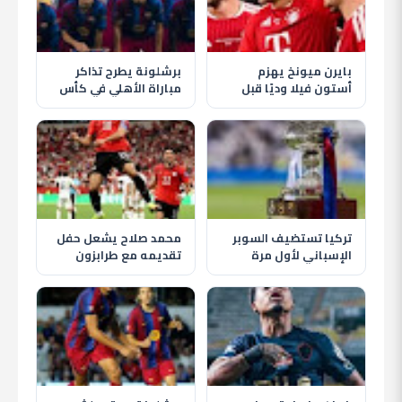
بايرن ميونخ يهزم
برشلونة يطرح تذاكر
أستون فيلا وديًا قبل
مباراة الأهلي في كأس
انطلاق الموسم الجديد
خوان جامبر قبل موقعة
كامب نو
تركيا تستضيف السوبر
محمد صلاح يشعل حفل
الإسباني لأول مرة
تقديمه مع طرابزون
بمشاركة برشلونة
سبور وسط استقبال
وريال مدريد
تاريخي للجماهير