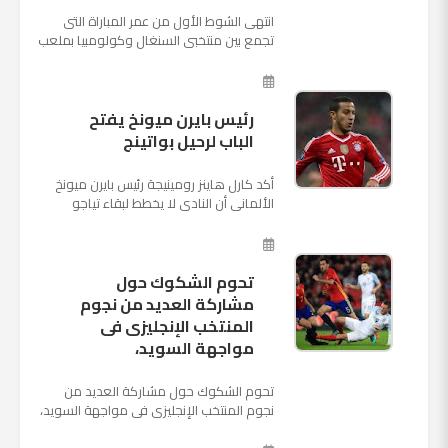
انتهى الشوط الأول من عمر المباراة التى
تجمع بين منتخبى السنغال وكولومبيا بملعب
"كوسموس أرينا"، ضمن منافسات الجولة
الثالثة والأ...
رئيس بايرن ميونخ يفتح
الباب لرحيل بواتينج
أكد كارل هاينز رومينيجة رئيس بايرن ميونخ
الألمانى أن النادى لا يخطط لبقاء تياجو
الكانتارا خلال فترة الانتقالات الصيفية الحالية
وأنه سيستم...
تحوم الشكوك حول
مشاركة العديد من نجوم
المنتخب الإنجليزى فى
مواجهة السويد،
تحوم الشكوك حول مشاركة العديد من
نجوم المنتخب الإنجليزى فى مواجهة السويد،
المقرر لها الرابعة من عصر السبت المقبل، على
ملعب "كوزموس آ...