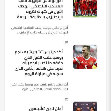
أحرز توماس مونييه، لاعب
المنتخب البلجيكى الهدف
الأول فى شباك نظيره
الإنجليزى، بالدقيقة الرابعة
أحرز توماس مونييه، لاعب المنتخب البلجيكى
الهدف الأول فى شباك نظيره الإنجليزى،
بالدقيقة الرابعة من زمن المباراة المقامة
بينهما حاليا على م...
أكد دينيس تشيريشيف نجم
روسيا عقب الفوز الذي
حققه منتخب بلاده بأنه
تدرب على هدفه الثاني الذي
سجله في مباراة اليوم.
أكد دينيس تشيريشيف نجم روسيا عقب الفوز
الذي حققه منتخب بلاده على نظيره
السعودي بخماسية نظيفة في افتتاح بطولة
كأس العالم بأنه تدرب على هد...
أعلن نادي تشيلسي