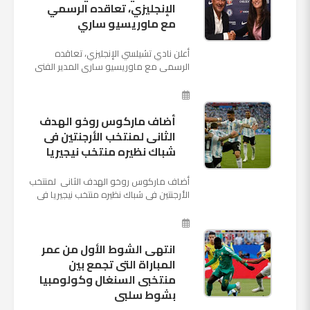
الإنجليزي، تعاقده الرسمي
مع ماوريسيو ساري
أعلن نادي تشيلسي الإنجليزي، تعاقده
الرسمي مع ماوريسيو ساري المدير الفني
السابق لنابولي، لقيادة الفريق في الموسم
المقبل وخلافة أنطونيو كو...
أضاف ماركوس روخو الهدف
الثانى لمنتخب الأرجنتين فى
شباك نظيره منتخب نيجيريا
أضاف ماركوس روخو الهدف الثانى لمنتخب
الأرجنتين فى شباك نظيره منتخب نيجيريا فى
اللقاء الذى يجمع المنتخبين حاليا على ملعب
"كريستوفسك...
انتهى الشوط الأول من عمر
المباراة التى تجمع بين
منتخبى السنغال وكولومبيا
بشوط سلبى