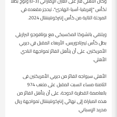
وكان الأهلي فاز على العين الإماراتي (3-0) وتوج بطلًا
لكأس "إفريقيا-آسيا-الهادئ"، ليحجز مقعده في
المرحلة التالية من كأس إنتركونتيننتال 2024.
ويلتقي باتشوكا المكسيكي مع بوتافوجو البرازيلي
بطل كأس ليبرتادوريس، الأربعاء المقبل في ديربي
الأمريكتين، على أن يتأهل الفائز لمواجهة النادي
الأهلي.
الأهلي سيواجه الفائز من ديربي الأمريكتين فى
الثامنة مساء السبت المقبل على ملعب 974
بالعاصمة القطرية الدوحة، على أن يتأهل الفائز من
هذه المباراة إلى نهائي إنتركونتيننتال لمواجهة ريال
مدريد الإسباني.