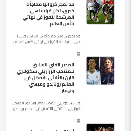
قد تفجر كرواتيا مفاجأة
كبرى، لكن فرنسا هي
المرشحة للفوز في نهائي
كأس العالم
قد تفجر كرواتيا مفاجأة كبرى، لكن فرنسا
هي المرشحة للفوز في نهائي كأس العالم ،
حيث تتوجه أنظار العالم إلى العاصمة
الروسية في يوم شديد الح...
المدير الفني السابق
للمنتخب البرازيلي سكولاري
قارن بالثلاثي الأفضل في
العالم رونالدو وميسي
ونيمار
قارن سكولاري المدير الفني السابق للمنتخب
البرازيلي ، بالثلاثي الأفضل في العالم رونالدو
نجم ريال مدريد، وميسي نجم برشلونة ونيمار
نجم ...