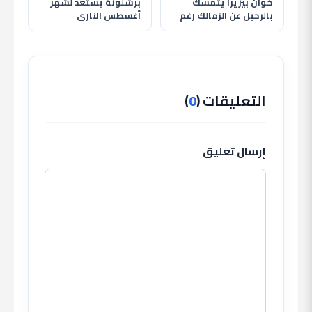
خوان بيزيرا يتمسك
برشلونة يستعد لشهر
بالرحيل عن الزمالك رغم
أغسطس الناري
قرار النادي وغموض
بمواجهة الأهلي وظهور
مصيره
حمزة عبد الكريم
التعليقات (
0
)
إرسال تعليق