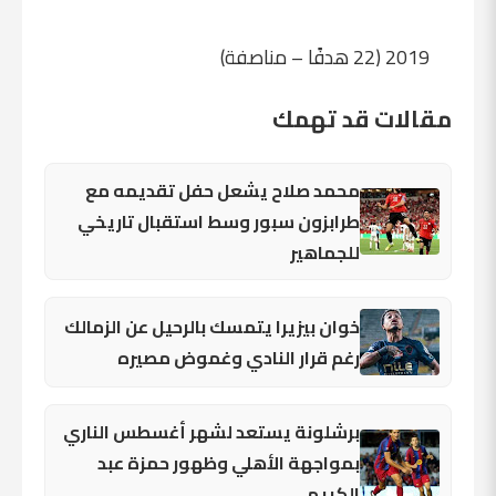
2019 (22 هدفًا – مناصفة)
مقالات قد تهمك
محمد صلاح يشعل حفل تقديمه مع
طرابزون سبور وسط استقبال تاريخي
للجماهير
خوان بيزيرا يتمسك بالرحيل عن الزمالك
رغم قرار النادي وغموض مصيره
برشلونة يستعد لشهر أغسطس الناري
بمواجهة الأهلي وظهور حمزة عبد
الكريم