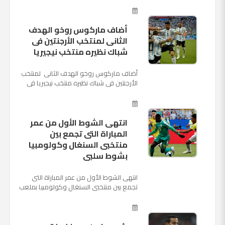
المقبل وخلافة أنطونيو كو...
أضاف ماركوس روخو الهدف
الثانى لمنتخب الأرجنتين فى
شباك نظيره منتخب نيجيريا
أضاف ماركوس روخو الهدف الثانى لمنتخب
الأرجنتين فى شباك نظيره منتخب نيجيريا فى
اللقاء الذى يجمع المنتخبين حاليا على ملعب
"كريستوفسك...
انتهى الشوط الأول من عمر
المباراة التى تجمع بين
منتخبى السنغال وكولومبيا
بشوط سلبى
انتهى الشوط الأول من عمر المباراة التى
تجمع بين منتخبى السنغال وكولومبيا بملعب
"كوسموس أرينا"، ضمن منافسات الجولة
الثالثة والأ...