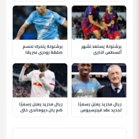
سبور وسط استقبال
قرار النادي وغموض
تاريخي للجماهير
مصيره
برشلونة يستعد لشهر
برشلونة يتحرك لحسم
أغسطس الناري
صفقة رودري سريعًا
بمواجهة الأهلي وظهور
وسط مخاوف من تدخل
حمزة عبد الكريم
ريال مدريد
ريال مدريد يعلن رسميًا
ريال مدريد يعلن رسميًا
تجديد عقد فينيسيوس
ضم يان ديوماندي حتى
جونيور حتى 2032
2033 في أغلى صفقة
بتاريخ النادي