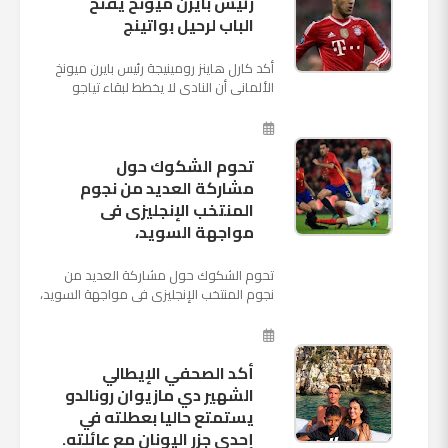
رئيس بايرن ميونخ يفتح
الباب لرحيل بواتينج
أكد كارل هاينز رومينيجة رئيس بايرن ميونخ
الألمانى أن النادى لا يخطط لبقاء تياجو
الكانتارا خلال فترة الانتقالات الصيفية الحالية
وأنه سيستم...
تحوم الشكوك حول
مشاركة العديد من نجوم
المنتخب الإنجليزى فى
مواجهة السويد،
تحوم الشكوك حول مشاركة العديد من
نجوم المنتخب الإنجليزى فى مواجهة السويد،
المقرر لها الرابعة من عصر السبت المقبل، على
ملعب "كوزموس آ...
أكد الصحفي الإيطالي
الشهير دي مازيوان رونالدو
يستمتع حاليا بعطلته في
إحدى جزر اليونان مع عائلته.