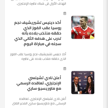
الهدف الأول فى شباك نظيره الإنجليزى،
بالدقيقة الرابعة من زمن المباراة المقامة
بينهما حاليا على م...
أكد دينيس تشيريشيف نجم
روسيا عقب الفوز الذي
حققه منتخب بلاده بأنه
تدرب على هدفه الثاني الذي
سجله في مباراة اليوم.
أكد دينيس تشيريشيف نجم روسيا عقب الفوز
الذي حققه منتخب بلاده على نظيره
السعودي بخماسية نظيفة في افتتاح بطولة
كأس العالم بأنه تدرب على هد...
أعلن نادي تشيلسي
الإنجليزي، تعاقده الرسمي
مع ماوريسيو ساري
أعلن نادي تشيلسي الإنجليزي، تعاقده
الرسمي مع ماوريسيو ساري المدير الفني
السابق لنابولي، لقيادة الفريق في الموسم