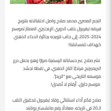
النجم المصري محمد صلاح واصل احتفالاته بتتويج
فريقه ليفربول بلقب الدوري الإنجليزي الممتاز لموسم
2024-2025، إلى جانب تتويجه بجائزة الحذاء الذهبي
كهداف للمسابقة!
نشر صلاح عبر حساباته الرسمية صورًا وهو يحمل درع
البريميرليج مرتديًا التاج الذهبي، في لقطة تجسّد
موسمه التاريخي مع "الريدز".
موسم خارق.. أرقام لا تُصدق!
صلاح قدّم أداء استثنائي وقاد ليفربول لتحقيق اللقب
الـ20 في تاريخه، معادلًا رقم مانشستر يونايتد