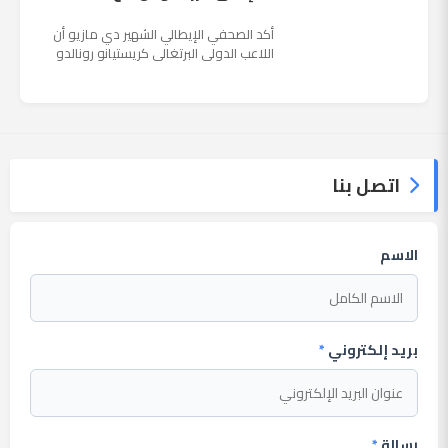
أكد الصحفي الإيطالي الشهير دي مازيو أن
اللاعب الدولي البرتغالي كريستيانو رونالدو
يستمتع حاليا بعطلته في إحدى جزر اليونان
مع عائلته. وأضا...
اتصل بنا
الاسم
بريد إلكتروني
*
رسالة
*