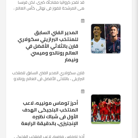
قد تفجر كرواتيا مفاجأة كبرى، لكن فرنسا
هي المرشحة للفوز في نهائي كأس العالم ،
حيث تتوجه أنظار العالم إلى العاصمة
الروسية في يوم شديد الح...
المدير الفني السابق
للمنتخب البرازيلي سكولاري
قارن بالثلاثي الأفضل في
العالم رونالدو وميسي
ونيمار
قارن سكولاري المدير الفني السابق للمنتخب
البرازيلي ، بالثلاثي الأفضل في العالم رونالدو
نجم ريال مدريد، وميسي نجم برشلونة ونيمار
نجم ...
أحرز توماس مونييه، لاعب
المنتخب البلجيكى الهدف
الأول فى شباك نظيره
الإنجليزى، بالدقيقة الرابعة
أحرز توماس مونييه، لاعب المنتخب البلجيكى