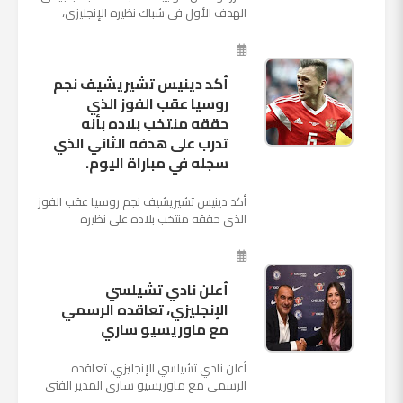
الهدف الأول فى شباك نظيره الإنجليزى،
بالدقيقة الرابعة من زمن المباراة المقامة
بينهما حاليا على م...
أكد دينيس تشيريشيف نجم
روسيا عقب الفوز الذي
حققه منتخب بلاده بأنه
تدرب على هدفه الثاني الذي
سجله في مباراة اليوم.
أكد دينيس تشيريشيف نجم روسيا عقب الفوز
الذي حققه منتخب بلاده على نظيره
السعودي بخماسية نظيفة في افتتاح بطولة
كأس العالم بأنه تدرب على هد...
أعلن نادي تشيلسي
الإنجليزي، تعاقده الرسمي
مع ماوريسيو ساري
أعلن نادي تشيلسي الإنجليزي، تعاقده
الرسمي مع ماوريسيو ساري المدير الفني
السابق لنابولي، لقيادة الفريق في الموسم