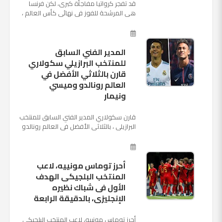
قد تفجر كرواتيا مفاجأة كبرى، لكن فرنسا
هي المرشحة للفوز في نهائي كأس العالم ،
حيث تتوجه أنظار العالم إلى العاصمة
الروسية في يوم شديد الح...
المدير الفني السابق
للمنتخب البرازيلي سكولاري
قارن بالثلاثي الأفضل في
العالم رونالدو وميسي
ونيمار
قارن سكولاري المدير الفني السابق للمنتخب
البرازيلي ، بالثلاثي الأفضل في العالم رونالدو
نجم ريال مدريد، وميسي نجم برشلونة ونيمار
نجم ...
أحرز توماس مونييه، لاعب
المنتخب البلجيكى الهدف
الأول فى شباك نظيره
الإنجليزى، بالدقيقة الرابعة
أحرز توماس مونييه، لاعب المنتخب البلجيكى