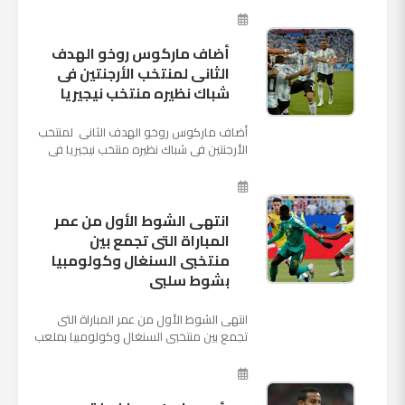
المقبل وخلافة أنطونيو كو...
أضاف ماركوس روخو الهدف
الثانى لمنتخب الأرجنتين فى
شباك نظيره منتخب نيجيريا
أضاف ماركوس روخو الهدف الثانى لمنتخب
الأرجنتين فى شباك نظيره منتخب نيجيريا فى
اللقاء الذى يجمع المنتخبين حاليا على ملعب
"كريستوفسك...
انتهى الشوط الأول من عمر
المباراة التى تجمع بين
منتخبى السنغال وكولومبيا
بشوط سلبى
انتهى الشوط الأول من عمر المباراة التى
تجمع بين منتخبى السنغال وكولومبيا بملعب
"كوسموس أرينا"، ضمن منافسات الجولة
الثالثة والأ...