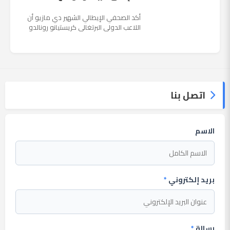
أكد الصحفي الإيطالي الشهير دي مازيو أن
اللاعب الدولي البرتغالي كريستيانو رونالدو
يستمتع حاليا بعطلته في إحدى جزر اليونان
مع عائلته. وأضا...
اتصل بنا
الاسم
بريد إلكتروني
*
رسالة
*