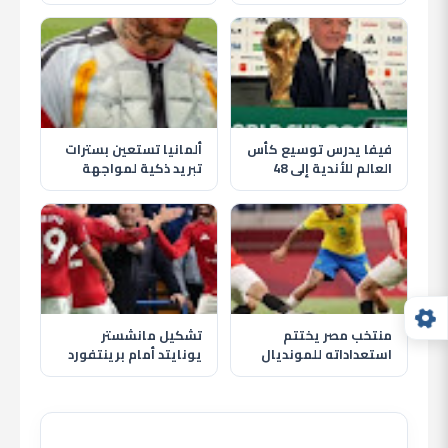
قياسي عالمي ويقود
لاكتساح النرويج في
الفراعنة لإنجاز جديد
كأس العالم 2026
بالمونديال
فيفا يدرس توسيع كأس
ألمانيا تستعين بسترات
العالم للأندية إلى 48
تبريد ذكية لمواجهة
فريقًا بداية من 2029
حرارة كأس العالم 2026
منتخب مصر يختتم
تشكيل مانشستر
استعداداته للمونديال
يونايتد أمام برينتفورد
بوديتين ناريتين أمام
وصراع الأبطال يشتعل
روسيا والبرازيل