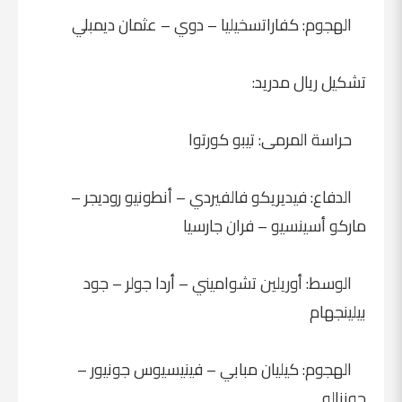
الهجوم: كفاراتسخيليا – دوي – عثمان ديمبلي
تشكيل ريال مدريد:
حراسة المرمى: تيبو كورتوا
الدفاع: فيديريكو فالفيردي – أنطونيو روديجر –
ماركو أسينسيو – فران جارسيا
الوسط: أوريلين تشواميني – أردا جولر – جود
بيلينجهام
الهجوم: كيليان مبابي – فينيسيوس جونيور –
جونزالو