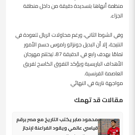
منظمة أنهاها بتسديدة دقيقة من داخل منطقة
الجزاء.
وفي الشوط الثاني، ورغم محاولات الريال للعودة في
النتيجة، إلا أن البديل جونزالو راموس حسم الأمور
تمامًا بهدف رابع في الدقيقة 87، ليختتم مهرجان
الأهداف الباريسية ويؤكد التفوق الكاسح لفريق
العاصمة الفرنسية.
مواجهة نارية في النهائي
مقالات قد تهمك
محمود صابر يكتب التاريخ مع مصر برقم
قياسي عالمي ويقود الفراعنة لإنجاز