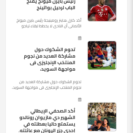
رئيس بايرن ميونخ يفتح
الباب لرحيل بواتينج
أكد كارل هاينز رومينيجة رئيس بايرن ميونخ
الألمانى أن النادى لا يخطط لبقاء تياجو
الكانتارا خلال فترة الانتقالات الصيفية الحالية
وأنه سيستم...
تحوم الشكوك حول
مشاركة العديد من نجوم
المنتخب الإنجليزى فى
مواجهة السويد،
تحوم الشكوك حول مشاركة العديد من
نجوم المنتخب الإنجليزى فى مواجهة السويد،
المقرر لها الرابعة من عصر السبت المقبل، على
ملعب "كوزموس آ...
أكد الصحفي الإيطالي
الشهير دي مازيوان رونالدو
يستمتع حاليا بعطلته في
إحدى جزر اليونان مع عائلته.