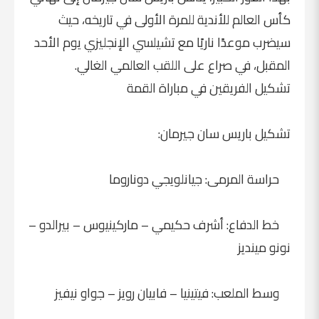
كأس العالم للأندية للمرة الأولى في تاريخه، حيث
سيضرب موعدًا ناريًا مع تشيلسي الإنجليزي يوم الأحد
المقبل، في صراع على اللقب العالمي الغالي.
تشكيل الفريقين في مباراة القمة
تشكيل باريس سان جيرمان:
حراسة المرمى: جيانلويجي دوناروما
خط الدفاع: أشرف حكيمي – ماركينيوس – بيرالدو –
نونو مينديز
وسط الملعب: فيتينيا – فابيان رويز – جواو نيفيز