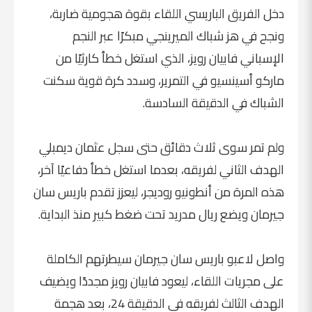
دخل الفريق الباريسي اللقاء بقوة هجومية ضاربة،
ونجح في هز شباك الميرينجي مبكرًا عبر النجم
الإسباني فابيان رويز، الذي استغل خطأ كارثيًا من
ماركو أسينسيو في التمرير، وسدد كرة قوية سكنت
الشباك في الدقيقة السادسة.
ولم تمر سوى ثلاث دقائق حتى سجل عثمان ديمبلي
الهدف الثاني لفريقه، بعدما استغل خطأ دفاعيًا آخر،
هذه المرة من أنطونيو روديجر، ليعزز تقدم باريس سان
جيرمان ويضع ريال مدريد تحت ضغط كبير منذ البداية.
واصل لاعبو باريس سان جيرمان سيطرتهم الكاملة
على مجريات اللقاء، ليعود فابيان رويز مجددًا ويضيف
الهدف الثالث لفريقه في الدقيقة 24، بعد هجمة