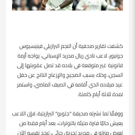
كشفت تقارير صحفية أن النجم البرازيلي فينيسيوس
جونيور، لاعب نادي ريال مدريد الإسباني، يواجه أزمة
قانونية غير متوقعة في بلاده قد تصل عقوبتها إلى
السجن، وذلك بسبب الضجيج والإزعاج الناتج عن حفل
عيد ميلاده الذي أقامه في الصيف الماضي، واستمر
لمدة ثلاثة أيام كاملة.
ووفقًا لما نشرته صحيفة "جلوبو" البرازيلية، فإن اللاعب
يعيش حاليًا فترة مليئة بالتوترات، بعد أيام فقط من
تعرض منزله في مدريد لحريق جزئي، ليجد نفسه الآن