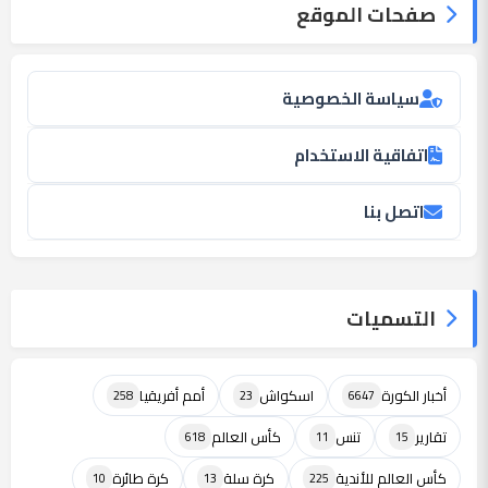
صفحات الموقع
سياسة الخصوصية
اتفاقية الاستخدام
اتصل بنا
التسميات
أخبار الكورة
اسكواش
أمم أفريقيا
258
23
6647
تقارير
تنس
كأس العالم
618
11
15
كأس العالم للأندية
كرة سلة
كرة طائرة
10
13
225