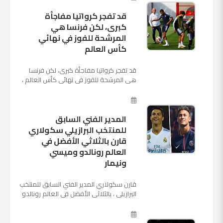
قد تفجر كرواتيا مفاجأة
كبرى، لكن فرنسا هي
المرشحة للفوز في نهائي
كأس العالم
قد تفجر كرواتيا مفاجأة كبرى، لكن فرنسا
هي المرشحة للفوز في نهائي كأس العالم ،
حيث تتوجه أنظار العالم إلى العاصمة
الروسية في يوم شديد الح...
المدير الفني السابق
للمنتخب البرازيلي سكولاري
قارن بالثلاثي الأفضل في
العالم رونالدو وميسي
ونيمار
قارن سكولاري المدير الفني السابق للمنتخب
البرازيلي ، بالثلاثي الأفضل في العالم رونالدو
نجم ريال مدريد، وميسي نجم برشلونة ونيمار
نجم ...