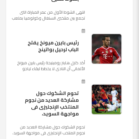
انتهى الشوط الأول من عمر المباراة التى
تجمع بين منتخبى السنغال وكولومبيا بملعب
"كوسموس أرينا"، ضمن منافسات الجولة
الثالثة والأ...
رئيس بايرن ميونخ يفتح
الباب لرحيل بواتينج
أكد كارل هاينز رومينيجة رئيس بايرن ميونخ
الألمانى أن النادى لا يخطط لبقاء تياجو
الكانتارا خلال فترة الانتقالات الصيفية الحالية
وأنه سيستم...
تحوم الشكوك حول
مشاركة العديد من نجوم
المنتخب الإنجليزى فى
مواجهة السويد،
تحوم الشكوك حول مشاركة العديد من
نجوم المنتخب الإنجليزى فى مواجهة السويد،
المقرر لها الرابعة من عصر السبت المقبل، على