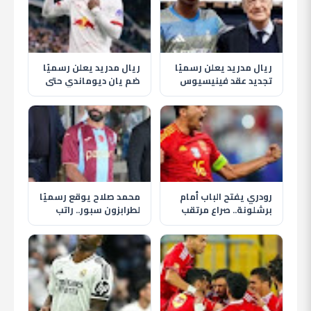
ريال مدريد يعلن رسميًا
ريال مدريد يعلن رسميًا
تجديد عقد فينيسيوس
ضم يان ديوماندي حتى
جونيور حتى 2032
2033 في أغلى صفقة
بتاريخ النادي
رودري يفتح الباب أمام
محمد صلاح يوقع رسميًا
برشلونة.. صراع مرتقب
لطرابزون سبور.. راتب
مع ريال مدريد على نجم
ضخم ومكافآت وعائدات
مانشستر سيتي
من المنتجات