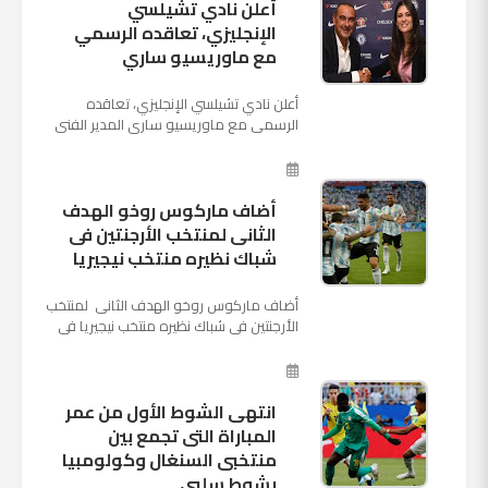
أعلن نادي تشيلسي
الإنجليزي، تعاقده الرسمي
مع ماوريسيو ساري
أعلن نادي تشيلسي الإنجليزي، تعاقده
الرسمي مع ماوريسيو ساري المدير الفني
السابق لنابولي، لقيادة الفريق في الموسم
المقبل وخلافة أنطونيو كو...
أضاف ماركوس روخو الهدف
الثانى لمنتخب الأرجنتين فى
شباك نظيره منتخب نيجيريا
أضاف ماركوس روخو الهدف الثانى لمنتخب
الأرجنتين فى شباك نظيره منتخب نيجيريا فى
اللقاء الذى يجمع المنتخبين حاليا على ملعب
"كريستوفسك...
انتهى الشوط الأول من عمر
المباراة التى تجمع بين
منتخبى السنغال وكولومبيا
بشوط سلبى