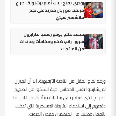
رودري يفتح الباب أمام برشلونة.. صراع
مرتقب مع ريال مدريد على نجم
مانشستر سيتي
محمد صلاح يوقع رسميًا لطرابزون
سبور.. راتب ضخم ومكافآت وعائدات
من المنتجات
ورغم نجاح الحفل من الناحية الترفيهية، إلا أن الجيران
لم يشاركوا نفس الحماس، حيث اشتكوا من الضجيج
المزعج الذي استمر حتى ساعات متأخرة من الليل، ما
دفعهم إلى استدعاء الشرطة العسكرية التي تدخلت
بالفعل وطلبت من المنظمين خفض الصوت.