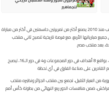
للجماهير
ويبرز أيضًا أديمولا لوكمان، الذي دخل التاريخ كأول لاعب منذ 2010 يصنع أكثر من تمريرتين حاسمتين في أكثر من مباراة
 جميع مبارياتها الأربع، مع فرصة تاريخية لتصبح ثاني منتخب
، بعد منتخب مصر.
وسجل "النسور الخضر" 12 هدفًا حتى الآن في البطولة، بواقع 8 أهداف في دور المجموعات و4 في دور الـ16، ليصبح
وم القادرين على صناعة الفارق في أي لحظة
ية من العيار الثقيل، تجمع بين منتخب الجزائر ونظيره منتخب
مراكش، ضمن منافسات الدور ربع النهائي من بطولة كأس أمم