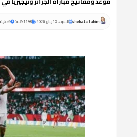
موعد ومفاتيح مباراة الجزائر ونيجيريا في رب
shehata fahim
السبت، 10 يناير 2026
1198
كلمة
6
دقيقة