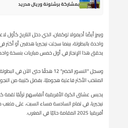
بمشاركة برشلونة وريال مدريد
واحدة بالبطولة، بينما سجلت نيجيريا هدفين أو أكثر في
يحقق هذا الإنجاز في أول خمس مباريات بنسخة واحدة
المنتخب الأكثر فاعلية هجوميًا، بفضل كتيبة من النج
يحبس عشاق الكرة الأفريقية أنفاسهم ترقّبًا لقمة كرو
نيجيريا، في تمام السادسة مساء السبت، على ملعب 
أفريقيا 2025 المقامة حاليًا في المغرب.