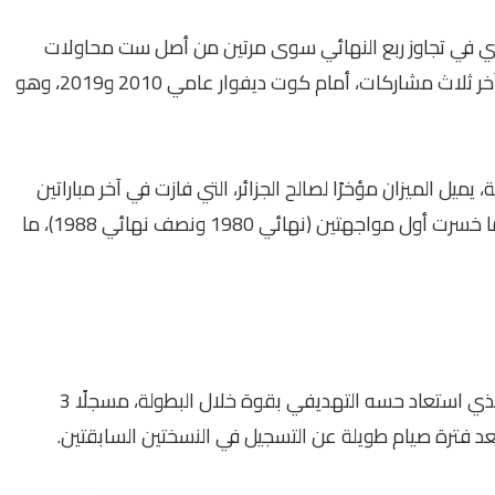
زائري في تجاوز ربع النهائي سوى مرتين من أصل ست محاولات
بنسبة 33%، إلا أن اللافت أن هذين التأهلين جاءا في آخر ثلاث مشاركات، أمام كوت ديفوار عامي 2010 و2019، وهو
ميل الميزان مؤخرًا لصالح الجزائر، التي فازت في آخر مباراتين
أمام نيجيريا (نهائي 1990 ونصف نهائي 2019)، بعدما خسرت أول مواجهتين (نهائي 1980 ونصف نهائي 1988)، ما
يعوّل المنتخب الجزائري كثيرًا على قائده رياض محرز، الذي استعاد حسه التهديفي بقوة خلال البطولة، مسجلًا 3