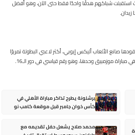
حيث استقبلت شباكهم هدفًا واحدًا فقط حتى الآن، وهو أفضل
زيدان.
قودها صانع الألعاب أليكس إيوبي، أكثر لاعبي البطولة تمريرًا
برشلونة يطرح تذاكر مباراة الأهلي في
كأس خوان جامبر قبل موقعة كامب نو
محمد صلاح يشعل حفل تقديمه مع
ة
طرابزون سبور وسط استقبال تاريخي