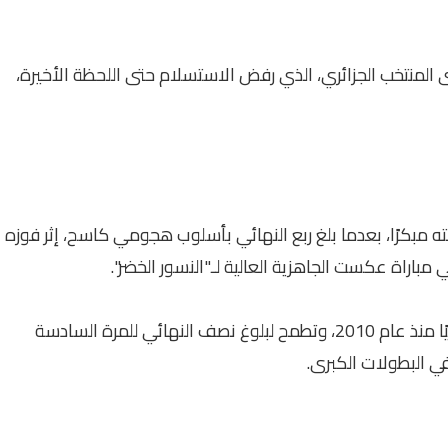
ى المنتخب الجزائري، الذي رفض الاستسلام حتى اللحظة الأخيرة،
ته مبكرًا، بعدما بلغ ربع النهائي بأسلوب هجومي كاسح، إثر فوزه
وبهذا التأهل، تبلغ نيجيريا ربع النهائي للمرة الثانية تواليًا منذ عام 2010، وتطمح لبلوغ نصف النهائي للمرة السادسة
في البطولات الكبرى.