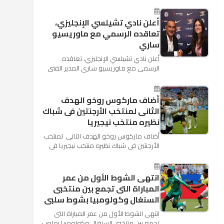
كأس العالم بأنه تدرب على هد...
أعلن نادي تشيلسي الإنجليزي،
تعاقده الرسمي مع ماوريسيو
ساري
أعلن نادي تشيلسي الإنجليزي، تعاقده
الرسمي مع ماوريسيو ساري المدير الفني
السابق لنابولي، لقيادة الفريق في الموسم
المقبل وخلافة أنطونيو كو...
أضاف ماركوس روخو الهدف
الثانى لمنتخب الأرجنتين فى شباك
نظيره منتخب نيجيريا
أضاف ماركوس روخو الهدف الثانى لمنتخب
الأرجنتين فى شباك نظيره منتخب نيجيريا فى
اللقاء الذى يجمع المنتخبين حاليا على ملعب
"كريستوفسك...
انتهى الشوط الأول من عمر
المباراة التى تجمع بين منتخبى
السنغال وكولومبيا بشوط سلبى
انتهى الشوط الأول من عمر المباراة التى
تجمع بين منتخبى السنغال وكولومبيا بملعب