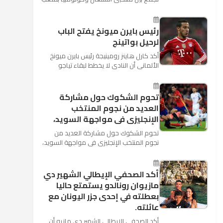
"كوسموس أرينا"، ضمن منافسات الجولة
الثالثة والأ...
رئيس بايرن ميونخ يفتح الباب
لرحيل بواتينج
أكد كارل هاينز رومينيجة رئيس بايرن ميونخ
الألمانى أن النادى لا يخطط لبقاء تياجو
الكانتارا خلال فترة الانتقالات الصيفية الحالية
وأنه سيستم...
تحوم الشكوك حول مشاركة
العديد من نجوم المنتخب
الإنجليزى فى مواجهة السويد،
تحوم الشكوك حول مشاركة العديد من
نجوم المنتخب الإنجليزى فى مواجهة السويد،
المقرر لها الرابعة من عصر السبت المقبل، على
ملعب "كوزموس آ...
أكد الصحفي الإيطالي الشهير دي
مازيوان رونالدو يستمتع حاليا
بعطلته في إحدى جزر اليونان مع
عائلته.
أكد الصحفي الإيطالي الشهير دي مازيو أن