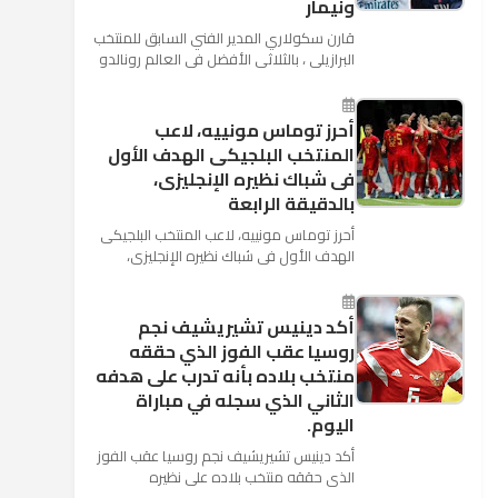
ونيمار
قارن سكولاري المدير الفني السابق للمنتخب
البرازيلي ، بالثلاثي الأفضل في العالم رونالدو
نجم ريال مدريد، وميسي نجم برشلونة ونيمار
نجم ...
أحرز توماس مونييه، لاعب
المنتخب البلجيكى الهدف الأول
فى شباك نظيره الإنجليزى،
بالدقيقة الرابعة
أحرز توماس مونييه، لاعب المنتخب البلجيكى
الهدف الأول فى شباك نظيره الإنجليزى،
بالدقيقة الرابعة من زمن المباراة المقامة
بينهما حاليا على م...
أكد دينيس تشيريشيف نجم
روسيا عقب الفوز الذي حققه
منتخب بلاده بأنه تدرب على هدفه
الثاني الذي سجله في مباراة
اليوم.
أكد دينيس تشيريشيف نجم روسيا عقب الفوز
الذي حققه منتخب بلاده على نظيره
السعودي بخماسية نظيفة في افتتاح بطولة