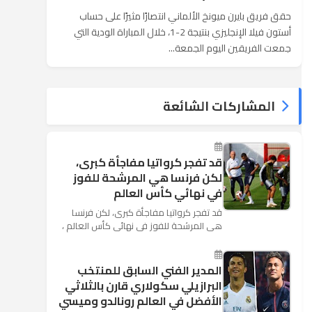
حقق فريق بايرن ميونخ الألماني انتصارًا مثيرًا على حساب
أستون فيلا الإنجليزي بنتيجة 2-1، خلال المباراة الودية التي
جمعت الفريقين اليوم الجمعة...
المشاركات الشائعة
قد تفجر كرواتيا مفاجأة كبرى،
لكن فرنسا هي المرشحة للفوز
في نهائي كأس العالم
قد تفجر كرواتيا مفاجأة كبرى، لكن فرنسا
هي المرشحة للفوز في نهائي كأس العالم ،
حيث تتوجه أنظار العالم إلى العاصمة
الروسية في يوم شديد الح...
المدير الفني السابق للمنتخب
البرازيلي سكولاري قارن بالثلاثي
الأفضل في العالم رونالدو وميسي