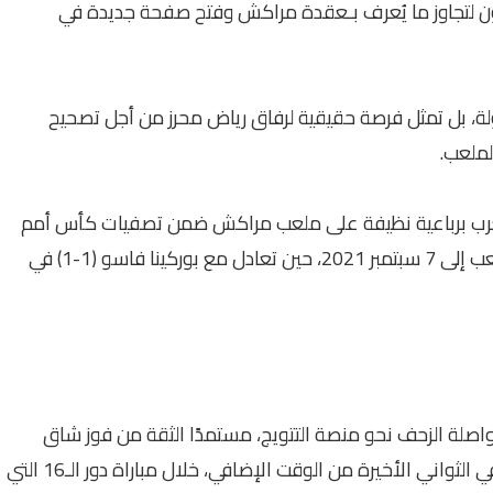
ون لتجاوز ما يُعرف بـعقدة مراكش وفتح صفحة جديدة في
ة، بل تمثل فرصة حقيقية لرفاق رياض محرز من أجل تصحيح
لملعب.
لمغرب برباعية نظيفة على ملعب مراكش ضمن تصفيات كأس أمم
أفريقيا 2012، بينما يعود آخر ظهور له على نفس الملعب إلى 7 سبتمبر 2021، حين تعادل مع بوركينا فاسو (1-1) في
اصلة الزحف نحو منصة التتويج، مستمدًا الثقة من فوز شاق
ومثير على منتخب الكونغو الديمقراطية بهدف قاتل في الثواني الأخيرة من الوقت الإضافي، خلال مباراة دور الـ16 التي