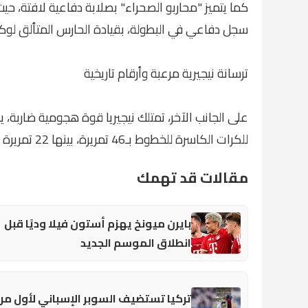
كما يتميز "محاربو الصحراء" بصلابة دفاعية لافتة، 
سجل دفاعي في البطولة، بقيادة الحارس المتألق لوكا 
ترسانة نيجيرية مرعبة وأرقام تاريخية
على الجانب الآخر، تمتلك نيجيريا قوة هجومية ضاربة، ي
للكرات الكاسرة للخطوط بـ46 تمريرة، بينها 22 تمريرة في مباراة موزمبيق وحدها، وهو رقم قياسي في دور الـ16.
مقالات قد تهمك
بايرن ميونخ يهزم أستون فيلا وديًا قبل
انطلاق الموسم الجديد
تركيا تستضيف السوبر الإسباني لأول مر