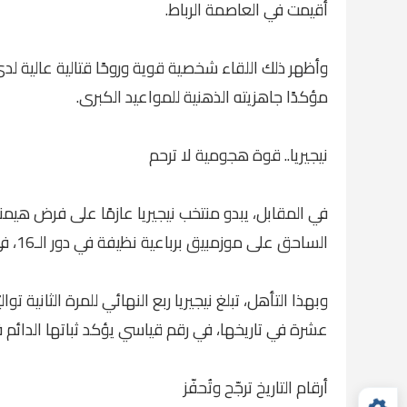
أقيمت في العاصمة الرباط.
وأظهر ذلك اللقاء شخصية قوية وروحًا قتالية عالية لد
مؤكدًا جاهزيته الذهنية للمواعيد الكبرى.
نيجيريا.. قوة هجومية لا ترحم
في المقابل، يبدو منتخب نيجيريا عازمًا على فرض هيمن
الساحق على موزمبيق برباعية نظيفة في دور الـ16، في مباراة عكست الجاهزية العالية لـ"النسور الخضر".
عشرة في تاريخها، في رقم قياسي يؤكد ثباتها الدائم 
أرقام التاريخ ترجّح وتُحفّز