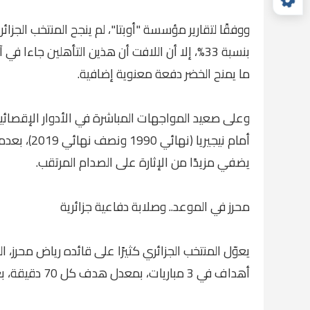
ووفقًا لتقارير مؤسسة "أوبتا"، لم ينجح المنتخب الج
ما يمنح الخضر دفعة معنوية إضافية.
وعلى صعيد المواجهات المباشرة في الأدوار الإقصائية، ي
يضفي مزيدًا من الإثارة على الصدام المرتقب.
محرز في الموعد.. وصلابة دفاعية جزائرية
أهداف في 3 مباريات، بمعدل هدف كل 70 دقيقة، بعد فترة صيام طويلة عن التسجيل في النسختين السابقتين.