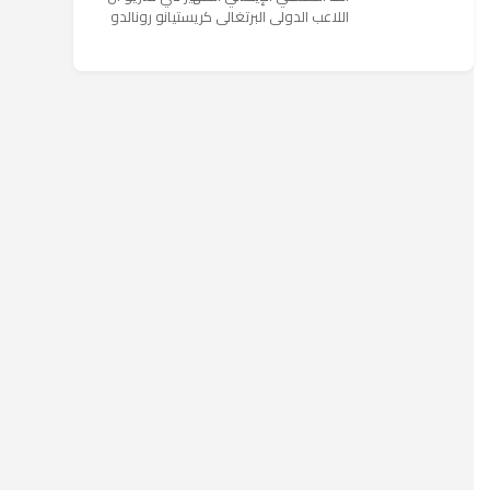
اللاعب الدولي البرتغالي كريستيانو رونالدو
يستمتع حاليا بعطلته في إحدى جزر اليونان
مع عائلته. وأضا...