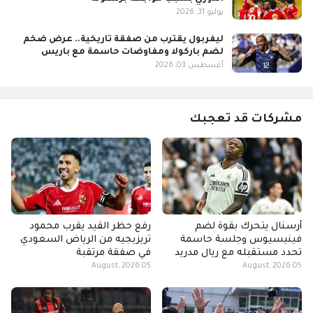
يوليو 31, 2026
ليفربول يقترب من صفقة تاريخية.. عرض ضخم
لضم باركولا ومفاوضات حاسمة مع باريس
أغسطس 03, 2026
مشركات قد تعجبك
أرسنال يتحرك بقوة لضم
رفع حظر القيد يقرب محمود
فينيسيوس وجلسة حاسمة
تريزيجيه من الرياض السعودي
تحدد مستقبله مع ريال مدريد
في صفقة مرتقبة
05 August, 2026
05 August, 2026