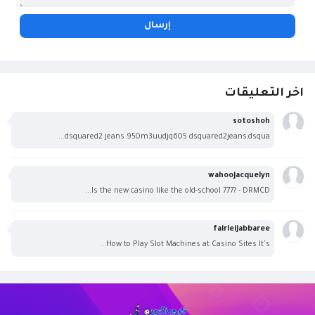
اخر التعليقات
sotoshoh
dsquared2 jeans 950m3uudjq605 dsquared2jeans,dsqua...
wahoojacquelyn
Is the new casino like the old-school 777? - DRMCD...
fairleijabbaree
How to Play Slot Machines at Casino Sites It's...