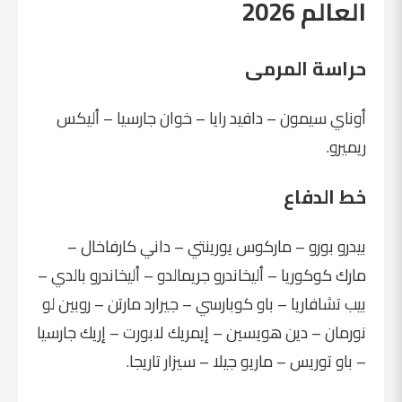
العالم 2026
حراسة المرمى
أوناي سيمون – دافيد رايا – خوان جارسيا – أليكس
ريميرو.
خط الدفاع
بيدرو بورو – ماركوس يورينتي – داني كارفاخال –
مارك كوكوريا – أليخاندرو جريمالدو – أليخاندرو بالدي –
بيب تشافاريا – باو كوبارسي – جيرارد مارتن – روبين لو
نورمان – دين هويسين – إيمريك لابورت – إريك جارسيا
– باو توريس – ماريو جيلا – سيزار تاريجا.