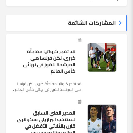
المشاركات الشائعة
قد تفجر كرواتيا مفاجأة
كبرى، لكن فرنسا هي
المرشحة للفوز في نهائي
كأس العالم
قد تفجر كرواتيا مفاجأة كبرى، لكن فرنسا
هي المرشحة للفوز في نهائي كأس العالم ،
حيث تتوجه أنظار العالم إلى العاصمة
الروسية في يوم شديد الح...
المدير الفني السابق
للمنتخب البرازيلي سكولاري
قارن بالثلاثي الأفضل في
العالم رونالدو وميسي