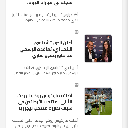
سجله في مباراة اليوم.
أكد دينيس تشيريشيف نجم روسيا عقب الفوز
الذي حققه منتخب بلاده على نظيره
السعودي بخماسية نظيفة في افتتاح بطولة
كأس العالم بأنه تدرب على هد...
أعلن نادي تشيلسي
الإنجليزي، تعاقده الرسمي
مع ماوريسيو ساري
أعلن نادي تشيلسي الإنجليزي، تعاقده
الرسمي مع ماوريسيو ساري المدير الفني
السابق لنابولي، لقيادة الفريق في الموسم
المقبل وخلافة أنطونيو كو...
أضاف ماركوس روخو الهدف
الثانى لمنتخب الأرجنتين فى
شباك نظيره منتخب نيجيريا
أضاف ماركوس روخو الهدف الثانى لمنتخب
الأرجنتين فى شباك نظيره منتخب نيجيريا فى