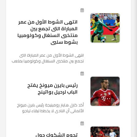
اللقاء الذى يجمع المنتخبين حاليا على ملعب
"كريستوفسك...
انتهى الشوط الأول من عمر
المباراة التى تجمع بين
منتخبى السنغال وكولومبيا
بشوط سلبى
انتهى الشوط الأول من عمر المباراة التى
تجمع بين منتخبى السنغال وكولومبيا بملعب
"كوسموس أرينا"، ضمن منافسات الجولة
الثالثة والأ...
رئيس بايرن ميونخ يفتح
الباب لرحيل بواتينج
أكد كارل هاينز رومينيجة رئيس بايرن ميونخ
الألمانى أن النادى لا يخطط لبقاء تياجو
الكانتارا خلال فترة الانتقالات الصيفية الحالية
وأنه سيستم...
تحوم الشكوك حول