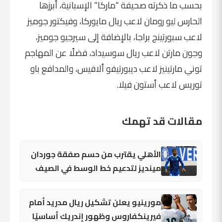
بحسب ما ذكرته صحيفة “ماركا” الإسبانية، أبرزها
الحارس ليو رومان لاعب ريال مايوركا، وفيكتور جوميز
لاعب سبورتينج براجا، بالإضافة إلى سيرجيو جوميز،
وجون مارتن لاعب ريال سوسيداد، فضلًا عن المهاجم
توني مارتينيز لاعب ديبورتيفو ألافيس، والمدافع
باو
توريس
لاعب
أستون فيلا
.
مقالات قد تهمك
الأهلي يقترب من حسم صفقة جوردان
مينديز لتدعيم خط الوسط في الصيف
مورينيو يعلن تشكيل ريال مدريد أمام
فيرينكفاروس وظهور إندريك أساسيًا