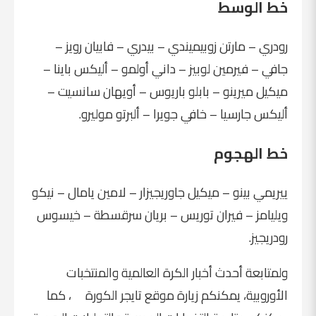
خط الوسط
رودري – مارتن زوبيميندي – بيدري – فابيان رويز –
جافي – فيرمين لوبيز – داني أولمو – أليكس باينا –
ميكيل ميرينو – بابلو باريوس – أويهان سانسيت –
أليكس جارسيا – خافي جويرا – ألبرتو موليرو.
خط الهجوم
ييريمي بينو – ميكيل جاوريجيزار – لامين يامال – نيكو
ويليامز – فيران توريس – بريان سرقسطة – خيسوس
رودريجيز.
ولمتابعة أحدث أخبار الكرة العالمية والمنتخبات
الأوروبية، يمكنكم زيارة
موقع تايجر الكورة
، كما