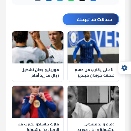
مقالات قد تهمك
الأهلي يقترب من حسم
مورينيو يعلن تشكيل
صفقة جوردان مينديز
ريال مدريد أمام
لتدعيم خط الوسط في
فيرينكفاروس وظهور
الصيف
إندريك أساسيًا
وفاة والد ميسي..
مارك كاسادو يقترب من
برشلونة وريال مدريد
الرحيل عن برشلونة