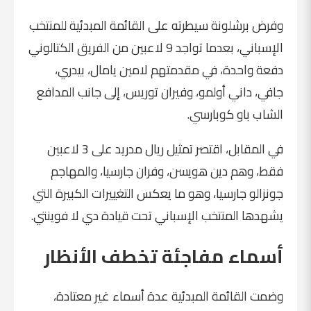
وفرض
برشلونة
سيطرته على القائمة المبدئية للمنتخب
الإسباني، بعدما تواجد 9 لاعبين من الفريق الكتالوني
دفعة واحدة، في مقدمتهم لامين يامال،
بيدري
،
جافي
،
داني أولمو
، و
فيران توريس
، إلى جانب المدافع
الشاب
باو كوبارسي
.
في المقابل، اقتصر تمثيل ريال مدريد على 3 لاعبين
فقط، وهم دين هويسن، وفران جارسيا، والمهاجم
جونزالو جارسيا، وهو ما يعكس التغييرات الكبيرة التي
يشهدها المنتخب الإسباني تحت قيادة دي لا فوينتي.
أسماء مفاجئة تخطف الأنظار
وضمت القائمة المبدئية عدة أسماء غير معتادة،