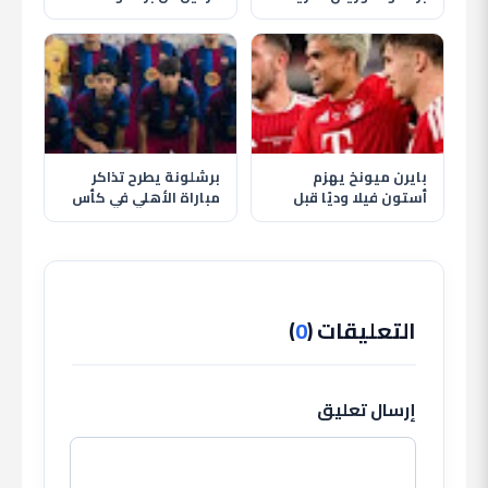
يقدمان التعازي
والهلال يترقب حسم
لأسطورة الأرجنتين
الصفقة
بايرن ميونخ يهزم
برشلونة يطرح تذاكر
أستون فيلا وديًا قبل
مباراة الأهلي في كأس
انطلاق الموسم الجديد
خوان جامبر قبل موقعة
كامب نو
التعليقات (
0
)
إرسال تعليق