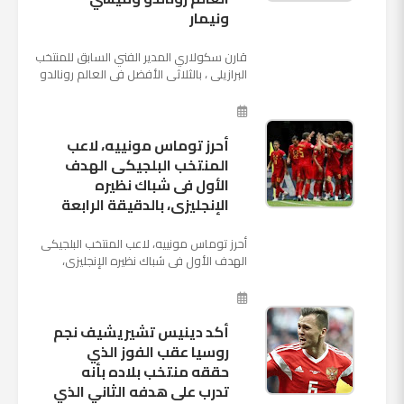
ونيمار
قارن سكولاري المدير الفني السابق للمنتخب
البرازيلي ، بالثلاثي الأفضل في العالم رونالدو
نجم ريال مدريد، وميسي نجم برشلونة ونيمار
نجم ...
أحرز توماس مونييه، لاعب
المنتخب البلجيكى الهدف
الأول فى شباك نظيره
الإنجليزى، بالدقيقة الرابعة
أحرز توماس مونييه، لاعب المنتخب البلجيكى
الهدف الأول فى شباك نظيره الإنجليزى،
بالدقيقة الرابعة من زمن المباراة المقامة
بينهما حاليا على م...
أكد دينيس تشيريشيف نجم
روسيا عقب الفوز الذي
حققه منتخب بلاده بأنه
تدرب على هدفه الثاني الذي