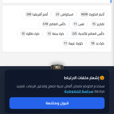
أخبار الكورة
اسكواش
أمم أفريقيا
258
23
6658
تقارير
تنس
كأس العالم
618
11
15
كأس العالم للأندية
كرة سلة
كرة طائرة
10
13
225
كرة يد
كورة عربية
11
18
إشعار ملفات الارتباط
نستخدم الكوكيز لضمان أفضل تجربة تصفح ولتحليل الزيارات. للمزيد
مراجعة
سياسة الخصوصية
.
جميع الحقوق محفوظة ©
تايجر الكورة: موقع يقدم أحدث أخبار الكورة
2026
قبول ومتابعة