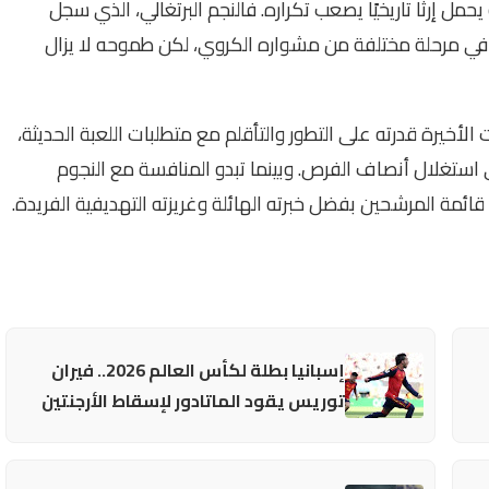
Cristiano Ro إلى كأس العالم 2026 وهو يحمل إرثًا تاريخيًا يصعب تكراره. فالنجم البرتغالي، الذي سجل
ة في مرحلة مختلفة من مشواره الكروي، لكن طموحه لا يزال
الأخيرة قدرته على التطور والتأقلم مع متطلبات اللعبة الحديثة،
استغلال أنصاف الفرص. وبينما تبدو المنافسة مع النجوم
ائمة المرشحين بفضل خبرته الهائلة وغريزته التهديفية الفريدة.
إسبانيا بطلة لكأس العالم 2026.. فيران
توريس يقود الماتادور لإسقاط الأرجنتين