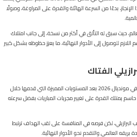
نجاز، بدءًا من السرعة الهائلة والقدرة على المراوغة، وصولًا
لمية.
لم، حيث سبق له التألق في أكثر من نسخة، إلى جانب امتلاك
لازم للوصول إلى الأدوار النهائية، ما يعزز حظوظه بشكل كبير
ازيلي الفتاك
يُعد Vinícius Júnior أحد أبرز الأسماء المرشحة للتألق في مونديال 2026 بعد المستويات المميزة التي قدمها خلال
ب حاسم يمتلك القدرة على تغيير مجريات المباريات بفضل سرعته
 البرازيلي، لكن فرصه في المنافسة على لقب الهداف ترتبط
يقه العالمي والتقدم نحو الأدوار النهائية.