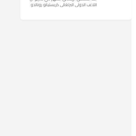
اللاعب الدولي البرتغالي كريستيانو رونالدو
يستمتع حاليا بعطلته في إحدى جزر اليونان
مع عائلته. وأضا...