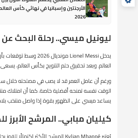
الأرجنتين وإسبانيا في نهائي كأس العالم
2026
ليونيل ميسي.. رحلة البحث عن ا
يدخل Lionel Messi موندي
العالم. وبعد تحقيق حلم التتويج بكأس العالم، يسعى الن
ورغم أن عامل العمر قد لا يصب في مصلحته خلال سب
الوقت نفسه تمنحه أفضلية خاصة. كما أن امتلاك منتخ
يساعد ميسي على الظهور بقوة إذا واصل منتخب بلاد
كيليان مبابي.. المرشح الأبرز ل