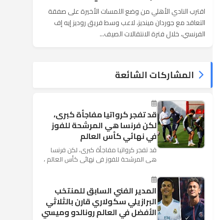
اقترب النادي الأهلي من وضع اللمسات الأخيرة على صفقة
التعاقد مع جوردان مينديز، لاعب وسط فريق روديز إيه إف
الفرنسي، خلال فترة الانتقالات الصيف...
المشاركات الشائعة
قد تفجر كرواتيا مفاجأة كبرى،
لكن فرنسا هي المرشحة للفوز
في نهائي كأس العالم
قد تفجر كرواتيا مفاجأة كبرى، لكن فرنسا
هي المرشحة للفوز في نهائي كأس العالم ،
حيث تتوجه أنظار العالم إلى العاصمة
الروسية في يوم شديد الح...
المدير الفني السابق للمنتخب
البرازيلي سكولاري قارن بالثلاثي
الأفضل في العالم رونالدو وميسي