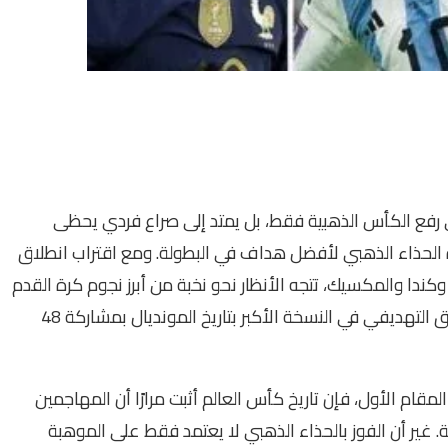
 رفع الكأس الذهبية فقط، بل يمتد إلى صراع فردي يحظى
زة الحذاء الذهبي لأفضل هداف في البطولة. ومع اقتراب انطلاق
 المتحدة وكندا والمكسيك، تتجه الأنظار نحو نخبة من أبرز نجوم كرة القدم
العالمية المرشحين لقيادة منتخباتهم نحو المجد والتألق التهديفي في النسخة الأكبر بتاريخ المونديال بمشاركة 48
قام الأول، فإن تاريخ كأس العالم أثبت مرارًا أن المهاجمين
. غير أن الفوز بالحذاء الذهبي لا يعتمد فقط على الموهبة