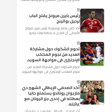
"كوسموس أرينا"، ضمن منافسات الجولة
الثالثة والأ...
رئيس بايرن ميونخ يفتح الباب
لرحيل بواتينج
أكد كارل هاينز رومينيجة رئيس بايرن ميونخ
الألمانى أن النادى لا يخطط لبقاء تياجو
الكانتارا خلال فترة الانتقالات الصيفية الحالية
وأنه سيستم...
تحوم الشكوك حول مشاركة
العديد من نجوم المنتخب
الإنجليزى فى مواجهة السويد،
تحوم الشكوك حول مشاركة العديد من
نجوم المنتخب الإنجليزى فى مواجهة السويد،
المقرر لها الرابعة من عصر السبت المقبل، على
ملعب "كوزموس آ...
أكد الصحفي الإيطالي الشهير دي
مازيوان رونالدو يستمتع حاليا
بعطلته في إحدى جزر اليونان مع
عائلته.
أكد الصحفي الإيطالي الشهير دي مازيو أن