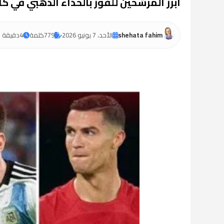
أبرز المرشحين للفوز بالحذاء الذهبي في كأس ا
shehata fahim
الأحد، 7 يونيو 2026
779
كلمة
4
دقيقة ق