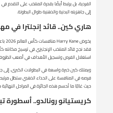
الفردية، بل يرتبط أيضًا بقدرة المنتخب على التقدم في 
إلى جاهزيته البدنية والذهنية طوال البطولة.
هاري كين.. قائد إنجلترا في مه
يخوض e
فقد نجح قائد المنتخب الإنجليزي في ترسيخ مكانته كأ
استغلال الفرص وتسجيل الأهداف في أصعب الظروف
ويمتلك كين خبرة واسعة في البطولات الكبرى، إلى 
فرصه في المنافسة على الحذاء الذهبي ستظل مرتبطة 
حيث غالبًا ما تُحسم هذه الجائزة في المراحل النهائية 
كريستيانو رونالدو.. أسطورة ت