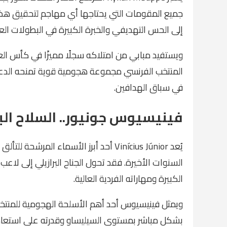
جميع المقومات التي يحتاجها أي مهاجم لتحقيق هذا الإ
إلى الحس التهديفي والخبرة الكبيرة في البطولات العا
ويستفيد مبابي من امتلاكه سجلًا مميزًا في كأس العا
المنتخب الفرنسي مجموعة هجومية قوية تمنحه الدعم ال
في سباق الهدافين.
فينيسيوس جونيور.. السلاح البر
السنوات الأخيرة. فقد تحول الجناح البرازيلي إلى لاع
الكبيرة ومهاراته الفردية العالية.
ويمثل فينيسيوس أحد أهم الأسلحة الهجومية للمنتخب
بشكل مباشر بمستوى السيليساو وقدرته على استعادة بر