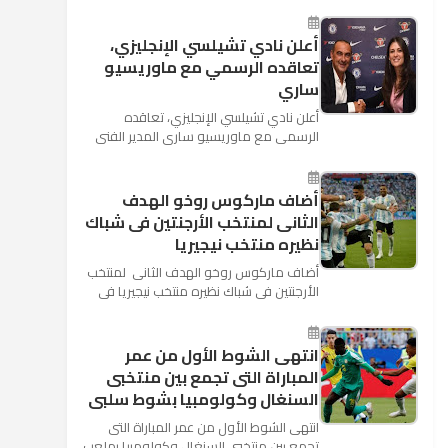
كأس العالم بأنه تدرب على هد...
أعلن نادي تشيلسي الإنجليزي،
تعاقده الرسمي مع ماوريسيو
ساري
أعلن نادي تشيلسي الإنجليزي، تعاقده
الرسمي مع ماوريسيو ساري المدير الفني
السابق لنابولي، لقيادة الفريق في الموسم
المقبل وخلافة أنطونيو كو...
أضاف ماركوس روخو الهدف
الثانى لمنتخب الأرجنتين فى شباك
نظيره منتخب نيجيريا
أضاف ماركوس روخو الهدف الثانى لمنتخب
الأرجنتين فى شباك نظيره منتخب نيجيريا فى
اللقاء الذى يجمع المنتخبين حاليا على ملعب
"كريستوفسك...
انتهى الشوط الأول من عمر
المباراة التى تجمع بين منتخبى
السنغال وكولومبيا بشوط سلبى
انتهى الشوط الأول من عمر المباراة التى
تجمع بين منتخبى السنغال وكولومبيا بملعب