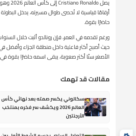
يصل naldo
أرقامًا قياسية لا تُحصى طوال مسيرته، يدخل البطول
حاضرًا بقوة.
ورغم تقدمه في العمر، فإن رونالدو أثبت خلال السنوات 
حيث أصبح أكثر فاعلية داخل منطقة الجزاء وأفضل في 
الأصغر سنًا أكثر صعوبة، يبقى اسمه حاضرًا بقوة في ق
مقالات قد تهمك
سكالوني يكسر صمته بعد نهائي كأس
العالم 2026 ويكشف سر فخره بمنتخب
الأرجنتين
التعادل السلبي يحسم الشوط الأول بين