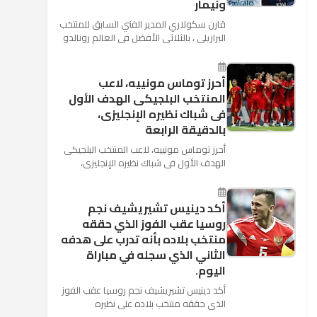
ونيمار
قارن سكولاري المدير الفني السابق للمنتخب
البرازيلي ، بالثلاثي الأفضل في العالم رونالدو
نجم ريال مدريد، وميسي نجم برشلونة ونيمار
نجم ...
أحرز توماس مونييه، لاعب
المنتخب البلجيكى الهدف الأول
فى شباك نظيره الإنجليزى،
بالدقيقة الرابعة
أحرز توماس مونييه، لاعب المنتخب البلجيكى
الهدف الأول فى شباك نظيره الإنجليزى،
بالدقيقة الرابعة من زمن المباراة المقامة
بينهما حاليا على م...
أكد دينيس تشيريشيف نجم
روسيا عقب الفوز الذي حققه
منتخب بلاده بأنه تدرب على هدفه
الثاني الذي سجله في مباراة
اليوم.
أكد دينيس تشيريشيف نجم روسيا عقب الفوز
الذي حققه منتخب بلاده على نظيره
السعودي بخماسية نظيفة في افتتاح بطولة