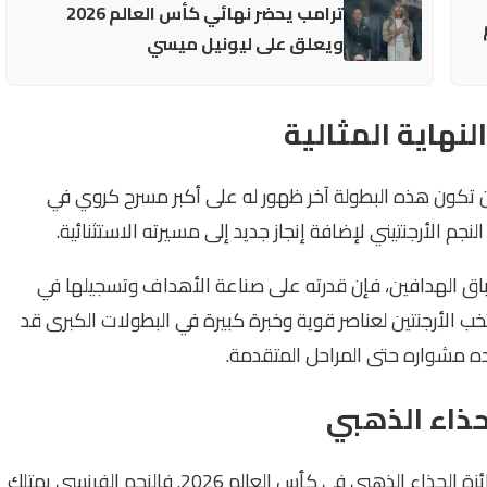
ترامب يحضر نهائي كأس العالم 2026
ويعلق على ليونيل ميسي
لنهاية المثالية
ال 2026 وسط توقعات بأن تكون هذه البطولة آخر ظهور له على أكبر مسرح كروي في
جم الأرجنتيني لإضافة إنجاز جديد إلى مسيرته الاستثنائية.
اق الهدافين، فإن قدرته على صناعة الأهداف وتسجيلها في
ب الأرجنتين لعناصر قوية وخبرة كبيرة في البطولات الكبرى قد
ه مشواره حتى المراحل المتقدمة.
لحذاء الذهبي
يُعتبر Kylian Mbappé المرشح الأكثر اكتمالًا للفوز بجائزة الحذاء الذهبي في كأس العالم 2026. فالنجم الفرنسي يمتلك