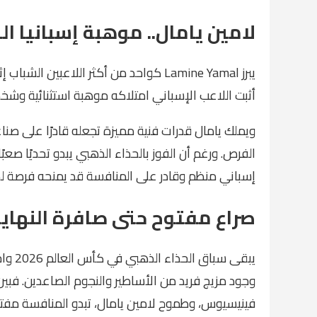
لامين يامال.. موهبة إسبانيا الت
أثبت اللاعب الإسباني امتلاكه موهبة استثنائية وشخص
ويملك يامال قدرات فنية مميزة تجعله قادرًا على ص
الفرص. ورغم أن الفوز بالحذاء الذهبي يبدو تحديًا صع
إسباني منظم وقادر على المنافسة قد يمنحه فرصة ل
صراع مفتوح حتى صافرة النهاي
يبقى 
وجود مزيج فريد من الأساطير والنجوم الصاعدين. فبي
فينيسيوس، وطموح لامين يامال، تبدو المنافسة مفتو