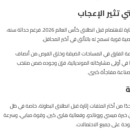
ي تثير الإعجاب
يبرز Lamine Yamal كواحد من أكثر اللاعبين الشباب إثارة للاهتمام قبل انطلاق كأس العالم 2026. فرغم حداثة سنه،
ية قوية تسمح له بالتألق في أكبر المحافل.
ناعة الفارق في المساحات الضيقة وخلق الفرص من أنصاف
بًا في أولى مشاركاته المونديالية، فإن وجوده ضمن منتخب
صناعة مفاجأة كبرى.
ة
سباق الحذاء الذهبي في كأس العالم 2026 واحدًا من أكثر الملفات إثارة قبل انطلاق البطولة، خاصة في ظل
ن خبرة ميسي ورونالدو، وفعالية هاري كين، وقوة مبابي، وسرعة
حة على جميع الاحتمالات.