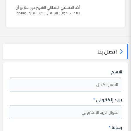
أكد الصحفي الإيطالي الشهير دي مازيو أن
اللاعب الدولي البرتغالي كريستيانو رونالدو
يستمتع حاليا بعطلته في إحدى جزر اليونان
مع عائلته. وأضا...
اتصل بنا
الاسم
بريد إلكتروني
*
رسالة
*