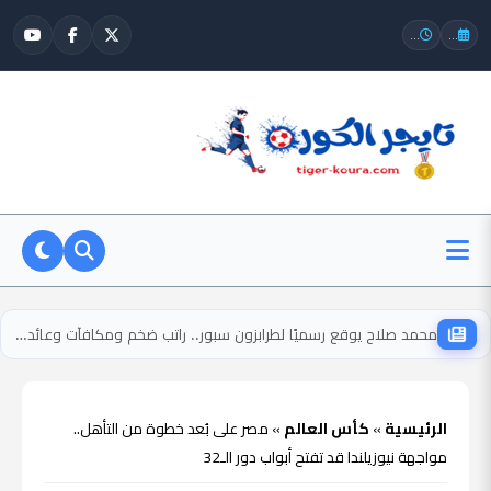
...
...
محمد صلاح يوقع رسميًا لطرابزون سبور.. راتب ضخم ومكافآت وعائدات من المنتجات
الرئيسية
»
كأس العالم
»
مصر على بُعد خطوة من التأهل..
مواجهة نيوزيلندا قد تفتح أبواب دور الـ32