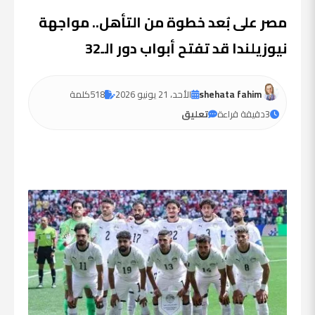
مصر على بُعد خطوة من التأهل.. مواجهة
نيوزيلندا قد تفتح أبواب دور الـ32
shehata fahim
الأحد، 21 يونيو 2026
518
كلمة
3
دقيقة قراءة
تعليق