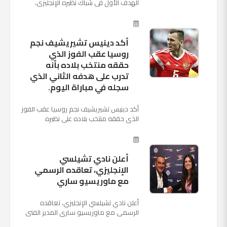
الهدف الأول فى شباك نظيره الإنجليزى،
بالدقيقة الرابعة من زمن المباراة المقامة
بينهما حاليا على م...
أكد دينيس تشيريشيف نجم
روسيا عقب الفوز الذي
حققه منتخب بلاده بأنه
تدرب على هدفه الثاني الذي
سجله في مباراة اليوم.
أكد دينيس تشيريشيف نجم روسيا عقب الفوز
الذي حققه منتخب بلاده على نظيره
السعودي بخماسية نظيفة في افتتاح بطولة
كأس العالم بأنه تدرب على هد...
أعلن نادي تشيلسي
الإنجليزي، تعاقده الرسمي
مع ماوريسيو ساري
أعلن نادي تشيلسي الإنجليزي، تعاقده
الرسمي مع ماوريسيو ساري المدير الفني
السابق لنابولي، لقيادة الفريق في الموسم