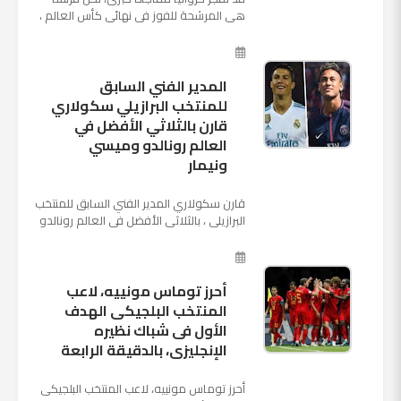
هي المرشحة للفوز في نهائي كأس العالم ،
حيث تتوجه أنظار العالم إلى العاصمة
الروسية في يوم شديد الح...
المدير الفني السابق
للمنتخب البرازيلي سكولاري
قارن بالثلاثي الأفضل في
العالم رونالدو وميسي
ونيمار
قارن سكولاري المدير الفني السابق للمنتخب
البرازيلي ، بالثلاثي الأفضل في العالم رونالدو
نجم ريال مدريد، وميسي نجم برشلونة ونيمار
نجم ...
أحرز توماس مونييه، لاعب
المنتخب البلجيكى الهدف
الأول فى شباك نظيره
الإنجليزى، بالدقيقة الرابعة
أحرز توماس مونييه، لاعب المنتخب البلجيكى