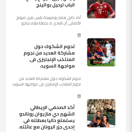
الباب لرحيل بواتينج
أكد كارل هاينز رومينيجة رئيس بايرن ميونخ
الألمانى أن النادى لا يخطط لبقاء تياجو
الكانتارا خلال فترة الانتقالات الصيفية الحالية
وأنه سيستم...
تحوم الشكوك حول
مشاركة العديد من نجوم
المنتخب الإنجليزى فى
مواجهة السويد،
تحوم الشكوك حول مشاركة العديد من
نجوم المنتخب الإنجليزى فى مواجهة السويد،
المقرر لها الرابعة من عصر السبت المقبل، على
ملعب "كوزموس آ...
أكد الصحفي الإيطالي
الشهير دي مازيوان رونالدو
يستمتع حاليا بعطلته في
إحدى جزر اليونان مع عائلته.