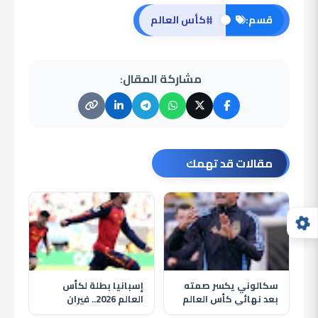
#
قسم:
كأس العالم
مشاركة المقال:
مقالات قد تهمك
سكالوني يكسر صمته
إسبانيا بطلة لكأس
بعد نهائي كأس العالم
العالم 2026.. فيران
2026 ويكشف سر فخره
توريس يقود الماتادور