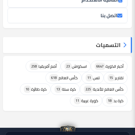
اتصل بنا
التسميات
أخبار الكورة
اسكواش
أمم أفريقيا
258
23
6647
تقارير
تنس
كأس العالم
618
11
15
كأس العالم للأندية
كرة سلة
كرة طائرة
10
13
225
كرة يد
كورة عربية
11
18