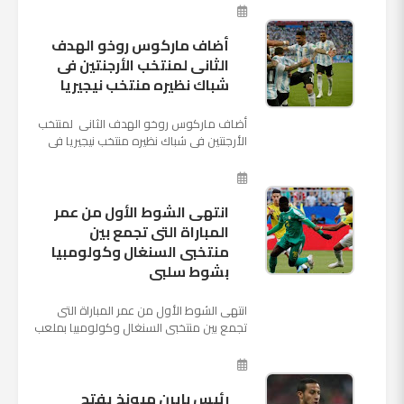
المقبل وخلافة أنطونيو كو...
أضاف ماركوس روخو الهدف
الثانى لمنتخب الأرجنتين فى
شباك نظيره منتخب نيجيريا
أضاف ماركوس روخو الهدف الثانى لمنتخب
الأرجنتين فى شباك نظيره منتخب نيجيريا فى
اللقاء الذى يجمع المنتخبين حاليا على ملعب
"كريستوفسك...
انتهى الشوط الأول من عمر
المباراة التى تجمع بين
منتخبى السنغال وكولومبيا
بشوط سلبى
انتهى الشوط الأول من عمر المباراة التى
تجمع بين منتخبى السنغال وكولومبيا بملعب
"كوسموس أرينا"، ضمن منافسات الجولة
الثالثة والأ...
رئيس بايرن ميونخ يفتح