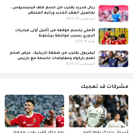
ريال مدريد يقترب من حسم ملف فينيسيوس..
تفاصيل العقد الجديد وراتبه المنتظر
أغسطس 03, 2026
الأهلي يحسم موقفه من تأجيل أولى مباريات
الدوري بسبب مواجهة برشلونة
يوليو 31, 2026
ليفربول يقترب من صفقة تاريخية.. عرض ضخم
لضم باركولا ومفاوضات حاسمة مع باريس
أغسطس 03, 2026
مشركات قد تعجبك
أرسنال يتحرك بقوة لضم
رفع حظر القيد يقرب محمود