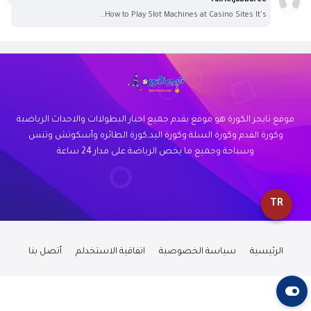
fairleijabbaree
How to Play Slot Machines at Casino Sites It's...
موقع تايجر الكورة هو موقع يقدم جميع اخبار البطولاات والاحداث الرياضية
وكورة القدم وكورة السلة وكورة اليد,كورة الطائره وأسكوتش وتنس
وسباحة وجميع ما يخص الرياضة على مدار 24 ساعة
TR
الرئيسية
سياسة الخصوصية
اتفاقية الاستخدلم
أتصل بنا