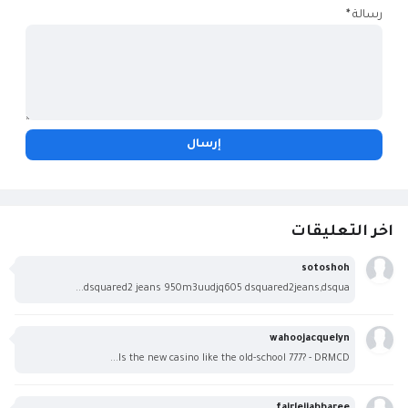
رسالة
*
اخر التعليقات
sotoshoh
dsquared2 jeans 950m3uudjq605 dsquared2jeans,dsqua...
wahoojacquelyn
Is the new casino like the old-school 777? - DRMCD...