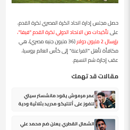
حصل مجلس إدارة اتحاد الكرة المصري لكرة القدم،
على
تأكيدات من الاتحاد الدولي لكرة القدم "فيفا"،
بإرسال 2 مليون دولار
(36 مليون جنيه مصري)، هي
مكافأة تأهل "الفراعنة" إلى كأس العالم بروسيا،
عقب إجازة شم النسيم.
مقالات قد تهمك
عمر مرموش يقود مانشستر سيتي
للفوز على أتلتيكو مدريد بثلاثية ودية
الشمال القطري يعلن ضم محمد علي