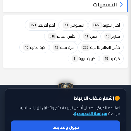
التسميات
أخبار الكورة
اسكواش
أمم أفريقيا
258
23
6663
تقارير
تنس
كأس العالم
618
11
15
كأس العالم للأندية
كرة سلة
كرة طائرة
10
13
225
كرة يد
كورة عربية
11
18
إشعار ملفات الارتباط
نستخدم الكوكيز لضمان أفضل تجربة تصفح ولتحليل الزيارات. للمزيد
مراجعة
سياسة الخصوصية
.
جميع الحقوق محفوظة ©
تايجر الكورة: موقع يقدم أحدث أخبار الكورة
2026
قبول ومتابعة