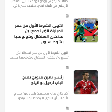
أضاف ماركوس روخو الهدف الثانى لمنتخب
الأرجنتين فى شباك نظيره منتخب نيجيريا فى
اللقاء الذى يجمع المنتخبين حاليا على ملعب
"كريستوفسك...
انتهى الشوط الأول من عمر
المباراة التى تجمع بين
منتخبى السنغال وكولومبيا
بشوط سلبى
انتهى الشوط الأول من عمر المباراة التى
تجمع بين منتخبى السنغال وكولومبيا بملعب
"كوسموس أرينا"، ضمن منافسات الجولة
الثالثة والأ...
رئيس بايرن ميونخ يفتح
الباب لرحيل بواتينج
أكد كارل هاينز رومينيجة رئيس بايرن ميونخ
الألمانى أن النادى لا يخطط لبقاء تياجو
الكانتارا خلال فترة الانتقالات الصيفية الحالية
وأنه سيستم...