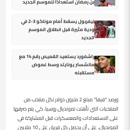
بن رمضان استعدادًا للموسم الجديد
ليفربول يسقط أمام موناكو 3-2 في
ودية مثيرة قبل انطلاق الموسم
الجديد
راشفورد يستعيد القميص رقم 14 مع
مانشستر يونايتد وسط غموض
مستقبله
ورصد "فيفا" مبلغ 2 مليون دولار لكل منتخب من
المنتخبات التي تأهلت لمونديال روسيا، كي يتم صرفها
على الاستعدادات والمعسكرات قبل المشاركة في
المونديال، على أن يحصل كل فريق على 10 ملايين