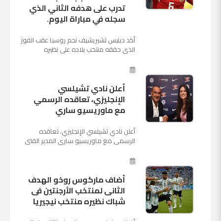
تدرب على هدفه الثاني الذي
سجله في مباراة اليوم.
أكد دينيس تشيريشيف نجم روسيا عقب الفوز
الذي حققه منتخب بلاده على نظيره
السعودي بخماسية نظيفة في افتتاح بطولة
كأس العالم بأنه تدرب على هد...
أعلن نادي تشيلسي
الإنجليزي، تعاقده الرسمي
مع ماوريسيو ساري
أعلن نادي تشيلسي الإنجليزي، تعاقده
الرسمي مع ماوريسيو ساري المدير الفني
السابق لنابولي، لقيادة الفريق في الموسم
المقبل وخلافة أنطونيو كو...
أضاف ماركوس روخو الهدف
الثانى لمنتخب الأرجنتين فى
شباك نظيره منتخب نيجيريا