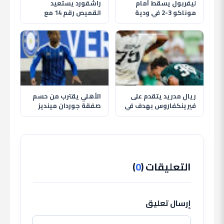
ليفربول يسقط أمام
راشفورد يستعيد
موناكو 3-2 في ودية
القميص رقم 14 مع
مثيرة قبل انطلاق
مانشستر يونايتد وسط
الموسم الجديد
غموض مستقبله
ريال مدريد يتقدم على
الأهلي يقترب من حسم
فيرينكفاروس بهدف في
صفقة جوردان مينديز
الشوط الأول وريفاس
لتدعيم خط الوسط في
يسجل
الصيف
التعليقات (
0
)
إرسال تعليق