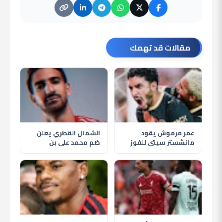
مقالات قد تهمك
عمر مرموش يقود
الشمال القطري يعلن
مانشستر سيتي للفوز
ضم محمد علي بن
على أتلتيكو مدريد
رمضان استعدادًا
بثلاثية ودية
للموسم الجديد