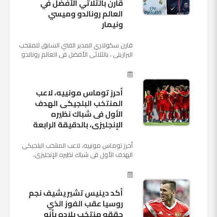
قارن بالثلاثي الأفضل في
العالم رونالدو وميسي
ونيمار
قارن سكولاري المدير الفني السابق للمنتخب
البرازيلي ، بالثلاثي الأفضل في العالم رونالدو
نجم ريال مدريد، وميسي نجم برشلونة ونيمار
نجم ...
أحرز توماس مونييه، لاعب
المنتخب البلجيكى الهدف
الأول فى شباك نظيره
الإنجليزى، بالدقيقة الرابعة
أحرز توماس مونييه، لاعب المنتخب البلجيكى
الهدف الأول فى شباك نظيره الإنجليزى،
بالدقيقة الرابعة من زمن المباراة المقامة
بينهما حاليا على م...
أكد دينيس تشيريشيف نجم
روسيا عقب الفوز الذي
حققه منتخب بلاده بأنه