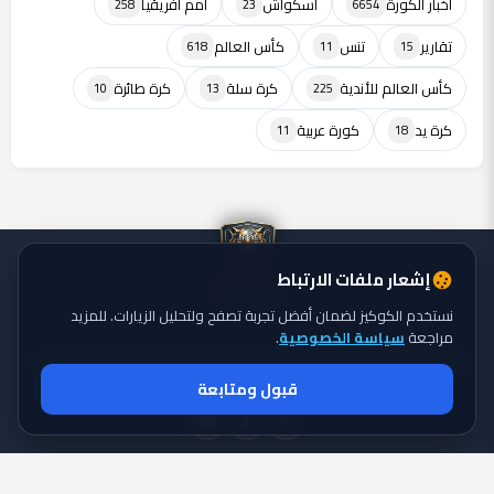
أخبار الكورة
اسكواش
أمم أفريقيا
258
23
6654
تقارير
تنس
كأس العالم
618
11
15
كأس العالم للأندية
كرة سلة
كرة طائرة
10
13
225
كرة يد
كورة عربية
11
18
إشعار ملفات الارتباط
نستخدم الكوكيز لضمان أفضل تجربة تصفح ولتحليل الزيارات. للمزيد
مراجعة
سياسة الخصوصية
.
جميع الحقوق محفوظة ©
تايجر الكورة: موقع يقدم أحدث أخبار الكورة
2026
قبول ومتابعة