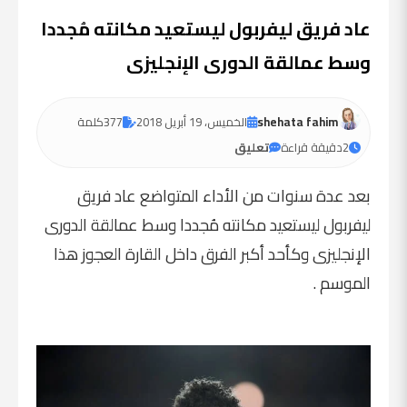
عاد فريق ليفربول ليستعيد مكانته مُجددا
وسط عمالقة الدورى الإنجليزى
shehata fahim
الخميس، 19 أبريل 2018
377
كلمة
2
دقيقة قراءة
تعليق
بعد عدة سنوات من الأداء المتواضع عاد فريق
ليفربول ليستعيد مكانته مُجددا وسط عمالقة الدورى
الإنجليزى وكأحد أكبر الفرق داخل القارة العجوز هذا
الموسم .