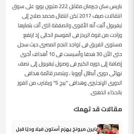
باريس سان جيرمان مقابل 222 مليون يورو على سوق
انتقالات صيف 2017 لكن انتقال محمد صلاح إلى
ليفربول أثبت أنه الأقوى والصفقة التى أتت بثمارها
وزادت من قوة الريدز فى الموسم الحالى إذ ارتفع
مستوى الفريق فى تواجد النجم المصرى حيث سجل
حتى الأن 30 هدفا وأسيست فى 10 أهداف أخرى
إضافة إلى دوره الكبير فى وصول ليفربول إلى نصف
نهائى دورى أبطال أوروبا ، ويتصدر قائمة هدافى
الدورى الإنجليزى وهدافى "بيج 5" ويقترب من الفوز
بالحذاء الذهبى.
مقالات قد تهمك
بايرن ميونخ يهزم أستون فيلا وديًا قبل