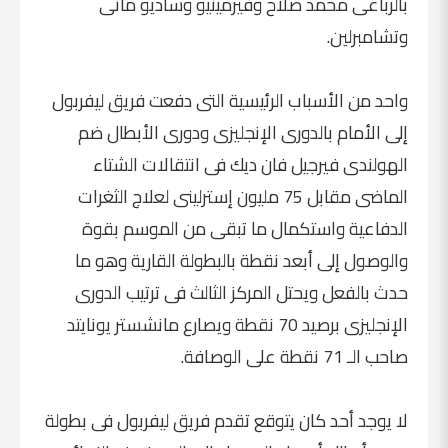
بالرباعى محمد صلاح وفيرمينيو وساديو مانى
وتشامبرلين.
واحد من الأسباب الرئيسية التى دفعت فريق ليفربول
إلى الأمام بالدورى الإنجليزى ودورى الأبطال ضم
الهولندى فيرجيل فان ديك فى انتقالات الشتاء
الماضى مقابل 75 مليون إسترلينى لعلاج الثغرات
الدفاعية واستكمال ما تبقى من الموسم بقوة
والوصول إلى أبعد نقطة بالبطولة القارية وهو ما
حدث بالفعل ويحتل المركز الثالث فى ترتيب الدورى
الإنجليزى برصيد 70 نقطة ويصارع مانشستر يونايتد
صاحب الـ 71 نقطة على الوصافة.
لا يوجد أحد كان يتوقع تقدم فريق ليفربول فى بطولة