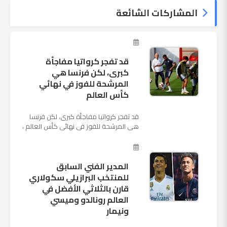
المشاركات الشائعة
قد تفجر كرواتيا مفاجأة
كبرى، لكن فرنسا هي
المرشحة للفوز في نهائي
كأس العالم
قد تفجر كرواتيا مفاجأة كبرى، لكن فرنسا
هي المرشحة للفوز في نهائي كأس العالم ،
حيث تتوجه أنظار العالم إلى العاصمة
الروسية في يوم شديد الح...
المدير الفني السابق
للمنتخب البرازيلي سكولاري
قارن بالثلاثي الأفضل في
العالم رونالدو وميسي
ونيمار