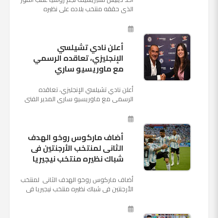
الذي حققه منتخب بلاده على نظيره
السعودي بخماسية نظيفة في افتتاح بطولة
كأس العالم بأنه تدرب على هد...
أعلن نادي تشيلسي
الإنجليزي، تعاقده الرسمي
مع ماوريسيو ساري
أعلن نادي تشيلسي الإنجليزي، تعاقده
الرسمي مع ماوريسيو ساري المدير الفني
السابق لنابولي، لقيادة الفريق في الموسم
المقبل وخلافة أنطونيو كو...
أضاف ماركوس روخو الهدف
الثانى لمنتخب الأرجنتين فى
شباك نظيره منتخب نيجيريا
أضاف ماركوس روخو الهدف الثانى لمنتخب
الأرجنتين فى شباك نظيره منتخب نيجيريا فى
اللقاء الذى يجمع المنتخبين حاليا على ملعب
"كريستوفسك...