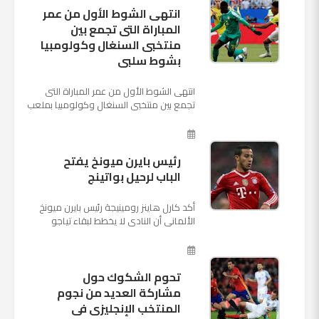
انتهى الشوط الأول من عمر
المباراة التى تجمع بين
منتخبى السنغال وكولومبيا
بشوط سلبى
انتهى الشوط الأول من عمر المباراة التى
تجمع بين منتخبى السنغال وكولومبيا بملعب
"كوسموس أرينا"، ضمن منافسات الجولة
الثالثة والأ...
رئيس بايرن ميونخ يفتح
الباب لرحيل بواتينج
أكد كارل هاينز رومينيجة رئيس بايرن ميونخ
الألمانى أن النادى لا يخطط لبقاء تياجو
الكانتارا خلال فترة الانتقالات الصيفية الحالية
وأنه سيستم...
تحوم الشكوك حول
مشاركة العديد من نجوم
المنتخب الإنجليزى فى