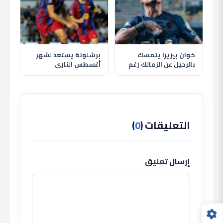
خوان بيزيرا يتمسك
برشلونة يستعد لشهر
بالرحيل عن الزمالك رغم
أغسطس الناري
قرار النادي وغموض
بمواجهة الأهلي وظهور
مصيره
حمزة عبد الكريم
التعليقات (
0
)
إرسال تعليق