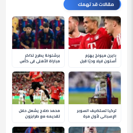
مقالات قد تهمك
بايرن ميونخ يهزم
برشلونة يطرح تذاكر
أستون فيلا وديًا قبل
مباراة الأهلي في كأس
انطلاق الموسم الجديد
خوان جامبر قبل موقعة
كامب نو
تركيا تستضيف السوبر
محمد صلاح يشعل حفل
الإسباني لأول مرة
تقديمه مع طرابزون
بمشاركة برشلونة
سبور وسط استقبال
وريال مدريد
تاريخي للجماهير