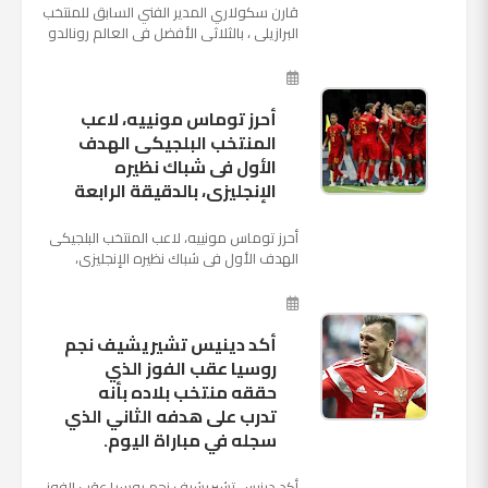
قارن سكولاري المدير الفني السابق للمنتخب
البرازيلي ، بالثلاثي الأفضل في العالم رونالدو
نجم ريال مدريد، وميسي نجم برشلونة ونيمار
نجم ...
أحرز توماس مونييه، لاعب
المنتخب البلجيكى الهدف
الأول فى شباك نظيره
الإنجليزى، بالدقيقة الرابعة
أحرز توماس مونييه، لاعب المنتخب البلجيكى
الهدف الأول فى شباك نظيره الإنجليزى،
بالدقيقة الرابعة من زمن المباراة المقامة
بينهما حاليا على م...
أكد دينيس تشيريشيف نجم
روسيا عقب الفوز الذي
حققه منتخب بلاده بأنه
تدرب على هدفه الثاني الذي
سجله في مباراة اليوم.
أكد دينيس تشيريشيف نجم روسيا عقب الفوز