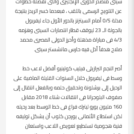
سيتى متصدر الدورى الإنجليزى والتى تفصله خطوات
عن التتويج الرسمى باللقب ، فبعدما خسر الريدز بنتيجة
مذلة 0/5 أمام السيتزنز بالدور الأول جاء ليفربول
بالجولة الـ 23 ليوقف قطار انتصارات السيتى وهزمه
4/3 فى مباراة مذهلة وأحرز الدولى المصرى محمد
صلاح هدفاً أذل فيه حارس مانشستر سيتى.
أصر النجم البرازيلى فيليب كوتينيو أفضل لاعب خط
وسط فى ليفربول خلال السنوات القليلة الماضية على
الرحيل إلى برشلونة وتحقيق حلمه وبالفعل انتقال إلى
صفوف البلوجرانا فى انتقالات شتاء 2018 مقابل
160 مليون يورو ليترك فراغ فى خط الوسط بعد رحيله
لكن استطاع الألمانى يورجن كلوب أن يشكل توليفه
فنية هجومية تستطيع تعويض اللاعب واستعان