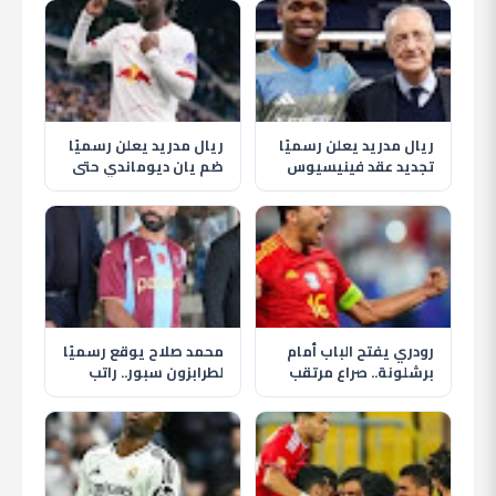
ريال مدريد يعلن رسميًا
ريال مدريد يعلن رسميًا
تجديد عقد فينيسيوس
ضم يان ديوماندي حتى
جونيور حتى 2032
2033 في أغلى صفقة
بتاريخ النادي
رودري يفتح الباب أمام
محمد صلاح يوقع رسميًا
برشلونة.. صراع مرتقب
لطرابزون سبور.. راتب
مع ريال مدريد على نجم
ضخم ومكافآت وعائدات
مانشستر سيتي
من المنتجات