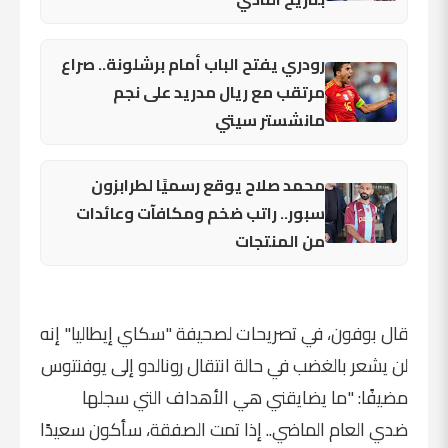
رودري يفتح الباب أمام برشلونة.. صراع
مرتقب مع ريال مدريد على نجم
مانشستر سيتي
محمد صلاح يوقع رسميًا لطرابزون
سبور.. راتب ضخم ومكافآت وعائدات
من المنتجات
قال بوفون، في تصريحات لصحيفة "سكاي إيطاليا" إنه
لن يشعر بالغضب في حالة انتقال رونالدو إلى يوفنتوس
مضيفًا: "ما يضايقني هي الأهداف التي سجلها
ضدي العام الماضي.. إذا تمت الصفقة، سأكون سعيدًا