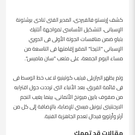
كشف إرنستو فالفيردى، المدير الفنى لنادى برشلونة
الإسبانى، التشكيل الأساسى لمواجهة أتلتيك
بلباو ضمن منافسات الجولة الأولى فى الدوري
الإسباني "الليجا" المقرر إقامتها فى التاسعة من
مساء اليوم الجمعة، على ملعب "سان ماميس".
ولم يظهر البرازيلى فيليب كوتينيو لاعب خط الوسط فى
فى قائمة الفريق، بعد الأنباء التى ترددت حول اقترابه
من صفوف بايرن ميونخ الألمانى، بينما يغيب النجم
الارجنتينى ليونيل ميسي للإصابة، بالإضافة إلى كل من
آرثر وأرتورو فيدال لعدم الجاهزية الفنية.
مقالات قد تهمك