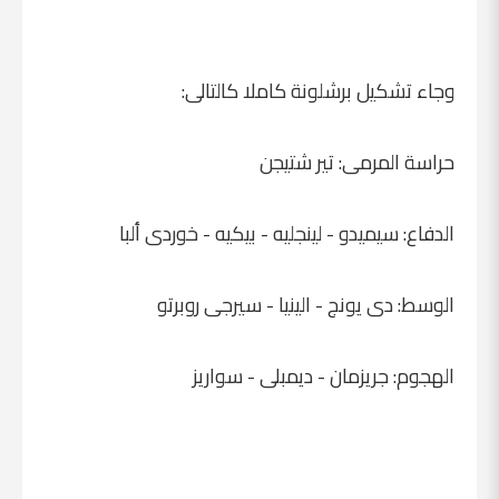
وجاء تشكيل برشلونة كاملا كالتالى:
حراسة المرمى: تير شتيجن
الدفاع: سيميدو - لينجليه - بيكيه - خوردى ألبا
الوسط: دى يونج - الينيا - سيرجى روبرتو
الهجوم: جريزمان - ديمبلى - سواريز