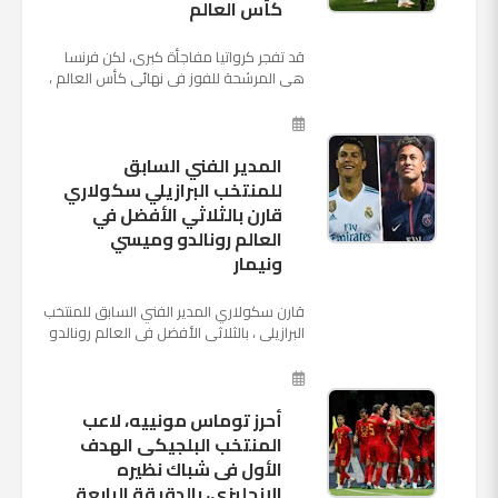
كأس العالم
قد تفجر كرواتيا مفاجأة كبرى، لكن فرنسا
هي المرشحة للفوز في نهائي كأس العالم ،
حيث تتوجه أنظار العالم إلى العاصمة
الروسية في يوم شديد الح...
المدير الفني السابق
للمنتخب البرازيلي سكولاري
قارن بالثلاثي الأفضل في
العالم رونالدو وميسي
ونيمار
قارن سكولاري المدير الفني السابق للمنتخب
البرازيلي ، بالثلاثي الأفضل في العالم رونالدو
نجم ريال مدريد، وميسي نجم برشلونة ونيمار
نجم ...
أحرز توماس مونييه، لاعب
المنتخب البلجيكى الهدف
الأول فى شباك نظيره
الإنجليزى، بالدقيقة الرابعة