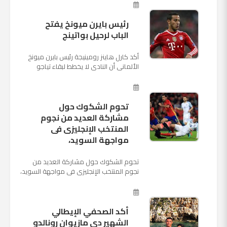
الثالثة والأ...
رئيس بايرن ميونخ يفتح
الباب لرحيل بواتينج
أكد كارل هاينز رومينيجة رئيس بايرن ميونخ
الألمانى أن النادى لا يخطط لبقاء تياجو
الكانتارا خلال فترة الانتقالات الصيفية الحالية
وأنه سيستم...
تحوم الشكوك حول
مشاركة العديد من نجوم
المنتخب الإنجليزى فى
مواجهة السويد،
تحوم الشكوك حول مشاركة العديد من
نجوم المنتخب الإنجليزى فى مواجهة السويد،
المقرر لها الرابعة من عصر السبت المقبل، على
ملعب "كوزموس آ...
أكد الصحفي الإيطالي
الشهير دي مازيوان رونالدو