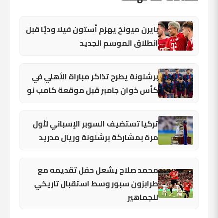
بايرن ميونخ يهزم أستون فيلا وديًا قبل
انطلاق الموسم الجديد
برشلونة يطرح تذاكر مباراة الأهلي في
كأس خوان جامبر قبل موقعة كامب نو
تركيا تستضيف السوبر الإسباني لأول
مرة بمشاركة برشلونة وريال مدريد
محمد صلاح يشعل حفل تقديمه مع
طرابزون سبور وسط استقبال تاريخي
للجماهير