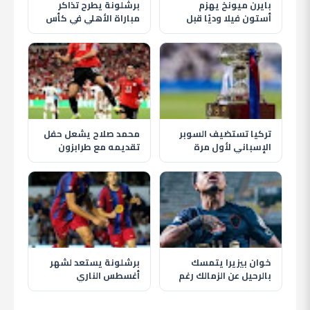
بايرن ميونخ يهزم
برشلونة يطرح تذاكر
أستون فيلا وديًا قبل
مباراة الأهلي في كأس
انطلاق الموسم الجديد
خوان جامبر قبل موقعة
كامب نو
تركيا تستضيف السوبر
محمد صلاح يشعل حفل
الإسباني لأول مرة
تقديمه مع طرابزون
بمشاركة برشلونة
سبور وسط استقبال
وريال مدريد
تاريخي للجماهير
خوان بيزيرا يتمسك
برشلونة يستعد لشهر
بالرحيل عن الزمالك رغم
أغسطس الناري
قرار النادي وغموض
بمواجهة الأهلي وظهور
مصيره
حمزة عبد الكريم