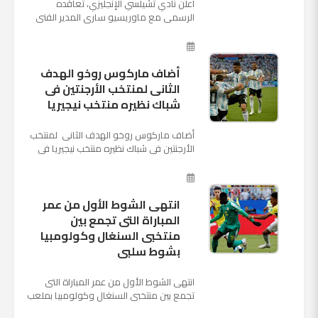
أعلن نادي تشيلسي الإنجليزي، تعاقده
الرسمي مع ماوريسيو ساري المدير الفني
السابق لنابولي، لقيادة الفريق في الموسم
المقبل وخلافة أنطونيو كو...
أضاف ماركوس روخو الهدف
الثانى لمنتخب الأرجنتين فى
شباك نظيره منتخب نيجيريا
أضاف ماركوس روخو الهدف الثانى لمنتخب
الأرجنتين فى شباك نظيره منتخب نيجيريا فى
اللقاء الذى يجمع المنتخبين حاليا على ملعب
"كريستوفسك...
انتهى الشوط الأول من عمر
المباراة التى تجمع بين
منتخبى السنغال وكولومبيا
بشوط سلبى
انتهى الشوط الأول من عمر المباراة التى
تجمع بين منتخبى السنغال وكولومبيا بملعب
"كوسموس أرينا"، ضمن منافسات الجولة