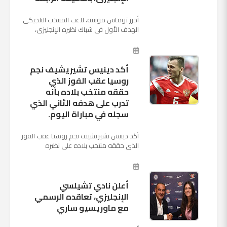
أحرز توماس مونييه، لاعب المنتخب البلجيكى
الهدف الأول فى شباك نظيره الإنجليزى،
بالدقيقة الرابعة من زمن المباراة المقامة
بينهما حاليا على م...
أكد دينيس تشيريشيف نجم
روسيا عقب الفوز الذي
حققه منتخب بلاده بأنه
تدرب على هدفه الثاني الذي
سجله في مباراة اليوم.
أكد دينيس تشيريشيف نجم روسيا عقب الفوز
الذي حققه منتخب بلاده على نظيره
السعودي بخماسية نظيفة في افتتاح بطولة
كأس العالم بأنه تدرب على هد...
أعلن نادي تشيلسي
الإنجليزي، تعاقده الرسمي
مع ماوريسيو ساري