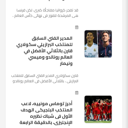
قد تفجر كرواتيا مفاجأة كبرى، لكن فرنسا
هي المرشحة للفوز في نهائي كأس العالم ،
حيث تتوجه أنظار العالم إلى العاصمة
الروسية في يوم شديد الح...
المدير الفني السابق
للمنتخب البرازيلي سكولاري
قارن بالثلاثي الأفضل في
العالم رونالدو وميسي
ونيمار
قارن سكولاري المدير الفني السابق للمنتخب
البرازيلي ، بالثلاثي الأفضل في العالم رونالدو
نجم ريال مدريد، وميسي نجم برشلونة ونيمار
نجم ...
أحرز توماس مونييه، لاعب
المنتخب البلجيكى الهدف
الأول فى شباك نظيره
الإنجليزى، بالدقيقة الرابعة