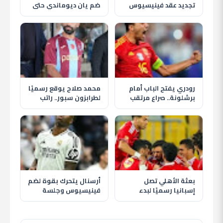
تجديد عقد فينيسيوس
ضم يان ديوماندي حتى
جونيور حتى 2032
2033 في أغلى صفقة
بتاريخ النادي
رودري يفتح الباب أمام
محمد صلاح يوقع رسميًا
برشلونة.. صراع مرتقب
لطرابزون سبور.. راتب
مع ريال مدريد على نجم
ضخم ومكافآت وعائدات
مانشستر سيتي
من المنتجات
بعثة الأهلي تصل
أرسنال يتحرك بقوة لضم
إسبانيا رسميًا لبدء
فينيسيوس وجلسة
معسكر الإعداد استعدادًا
حاسمة تحدد مستقبله
للموسم الجديد
مع ريال مدريد