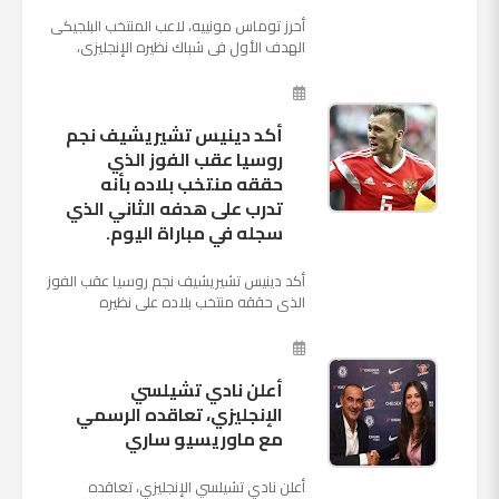
أحرز توماس مونييه، لاعب المنتخب البلجيكى
الهدف الأول فى شباك نظيره الإنجليزى،
بالدقيقة الرابعة من زمن المباراة المقامة
بينهما حاليا على م...
أكد دينيس تشيريشيف نجم
روسيا عقب الفوز الذي
حققه منتخب بلاده بأنه
تدرب على هدفه الثاني الذي
سجله في مباراة اليوم.
أكد دينيس تشيريشيف نجم روسيا عقب الفوز
الذي حققه منتخب بلاده على نظيره
السعودي بخماسية نظيفة في افتتاح بطولة
كأس العالم بأنه تدرب على هد...
أعلن نادي تشيلسي
الإنجليزي، تعاقده الرسمي
مع ماوريسيو ساري
أعلن نادي تشيلسي الإنجليزي، تعاقده