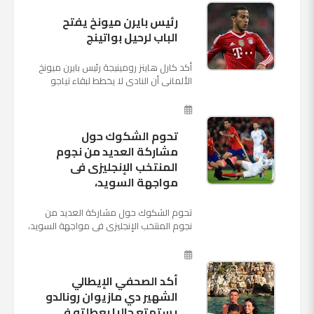
رئيس بايرن ميونخ يفتح
الباب لرحيل بواتينج
أكد كارل هاينز رومينيجة رئيس بايرن ميونخ
الألمانى أن النادى لا يخطط لبقاء تياجو
الكانتارا خلال فترة الانتقالات الصيفية الحالية
وأنه سيستم...
تحوم الشكوك حول
مشاركة العديد من نجوم
المنتخب الإنجليزى فى
مواجهة السويد،
تحوم الشكوك حول مشاركة العديد من
نجوم المنتخب الإنجليزى فى مواجهة السويد،
المقرر لها الرابعة من عصر السبت المقبل، على
ملعب "كوزموس آ...
أكد الصحفي الإيطالي
الشهير دي مازيوان رونالدو
يستمتع حاليا بعطلته في