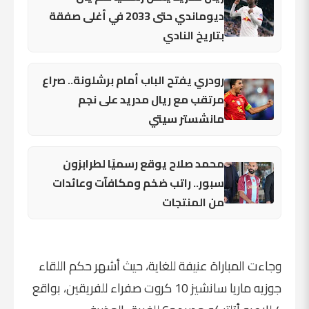
ديوماندي حتى 2033 في أغلى صفقة
بتاريخ النادي
رودري يفتح الباب أمام برشلونة.. صراع
مرتقب مع ريال مدريد على نجم
مانشستر سيتي
محمد صلاح يوقع رسميًا لطرابزون
سبور.. راتب ضخم ومكافآت وعائدات
من المنتجات
وجاءت المباراة عنيفة للغاية، حيث أشهر حكم اللقاء
جوزيه ماريا سانشيز 10 كروت صفراء للفريقين، بواقع