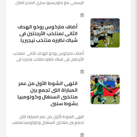
الرسمي مع ماوريسيو ساري المدير الفني
السابق لنابولي، لقيادة الفريق في الموسم
المقبل وخلافة أنطونيو كو...
أضاف ماركوس روخو الهدف
الثانى لمنتخب الأرجنتين فى
شباك نظيره منتخب نيجيريا
أضاف ماركوس روخو الهدف الثانى لمنتخب
الأرجنتين فى شباك نظيره منتخب نيجيريا فى
اللقاء الذى يجمع المنتخبين حاليا على ملعب
"كريستوفسك...
انتهى الشوط الأول من عمر
المباراة التى تجمع بين
منتخبى السنغال وكولومبيا
بشوط سلبى
انتهى الشوط الأول من عمر المباراة التى
تجمع بين منتخبى السنغال وكولومبيا بملعب
"كوسموس أرينا"، ضمن منافسات الجولة
الثالثة والأ...