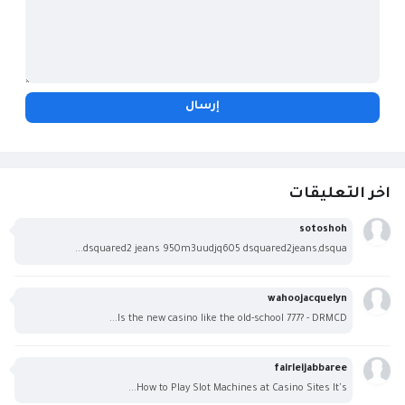
اخر التعليقات
sotoshoh
dsquared2 jeans 950m3uudjq605 dsquared2jeans,dsqua...
wahoojacquelyn
Is the new casino like the old-school 777? - DRMCD...
fairleijabbaree
How to Play Slot Machines at Casino Sites It's...