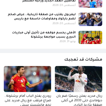
تفاصيل العقد الجديد وراتبه المنتظر
أغسطس 03, 2026
ليفربول يقترب من صفقة تاريخية.. عرض ضخم
لضم باركولا ومفاوضات حاسمة مع باريس
أغسطس 03, 2026
الأهلي يحسم موقفه من تأجيل أولى مباريات
الدوري بسبب مواجهة برشلونة
يوليو 31, 2026
مشركات قد تعجبك
ريال مدريد يعلن رسميًا ضم يان
رودري يفتح الباب أمام برشلونة..
ديوماندي حتى 2033 في أغلى
صراع مرتقب مع ريال مدريد على
صفقة بتاريخ النادي
نجم مانشستر سيتي