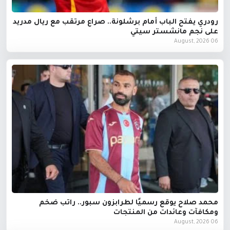
رودري يفتح الباب أمام برشلونة.. صراع مرتقب مع ريال مدريد
على نجم مانشستر سيتي
06 August, 2026
محمد صلاح يوقع رسميًا لطرابزون سبور.. راتب ضخم
ومكافآت وعائدات من المنتجات
06 August, 2026