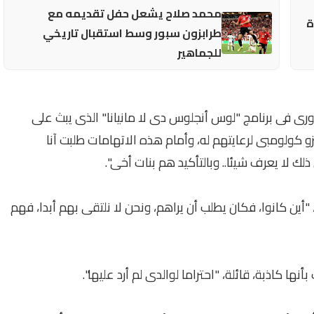
محمد صلاح يشعل حفل تقديمه مع
ة
طرابزون سبور وسط استقبال تاريخي
للجماهير
اتورى فى برنامج "لوس أنجلوس دى لا مانيانا" الذى يبث على
وات مارادونا حصلوا على 4 مليارات بيزو كولومبى لرعايتهم له، وأمام هذه الاتهامات طلبت آنا
ذلك لا يعرف شيئا.. وبالتأكيد هم بنات أخى".
أين كانوا، فكان يطلب أن يراهم، ونحن لا نلتقى بهم أبدا، فهم
بأنها كاذبة، قائلة، "احتراما لوالدى لم أرد عليها".