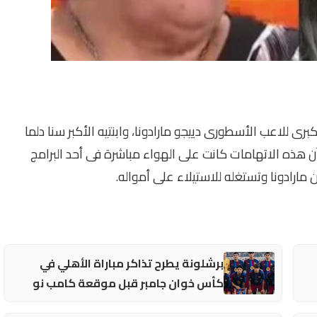
لكبرى للاعب الأسطورى دييجو مارادونا، وابنتيه الأكبر سنا دلما
 أن هذه الاتهامات كانت على الهواء مباشرة فى أحد البرامج
ن مارادونا وتستغله للاستيلاء على أمواله.
برشلونة يطرح تذاكر مباراة الأهلي في
كأس خوان جامبر قبل موقعة كامب نو