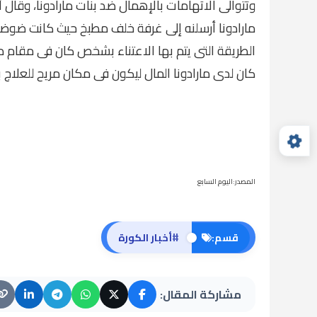
وتتوالى الاتهامات بالإهمال ضد بنات مارادونا، وقال أح
مارادونا أرسلنه إلى غرفة خلف مطبخ حيث كانت ضوضا
الطريقة التى يتم بها الاعتناء بشخص كان فى مقام ديي
كان لدى مارادونا المال ليكون فى مكان مريح للعلاج با
المصدر:اليوم السابع
#
قسم:
أخبار الكورة
مشاركة المقال: