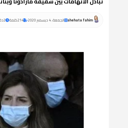
تبادل الاتهامات بين شقيقة مارادونا وبنا
shehata fahim
الجمعة، 4 ديسمبر 2020
214
كلمة
2
دق