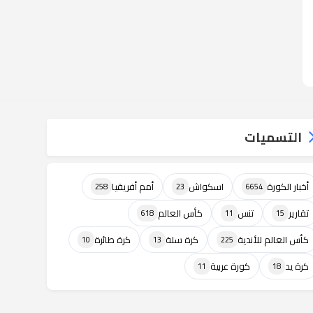
التسميات
أخبار الكورة
اسكواش
أمم أفريقيا
258
23
6654
تقارير
تنس
كأس العالم
618
11
15
كأس العالم للأندية
كرة سلة
كرة طائرة
10
13
225
كرة يد
كورة عربية
11
18