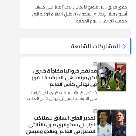
حقق فريق بايرن ميونخ الألماني انتصارًا مثيرًا على حساب
أستون فيلا الإنجليزي بنتيجة 2-1، خلال المباراة الودية التي
جمعت الفريقين اليوم الجمعة...
المشاركات الشائعة
قد تفجر كرواتيا مفاجأة كبرى،
لكن فرنسا هي المرشحة للفوز
في نهائي كأس العالم
قد تفجر كرواتيا مفاجأة كبرى، لكن فرنسا
هي المرشحة للفوز في نهائي كأس العالم ،
حيث تتوجه أنظار العالم إلى العاصمة
الروسية في يوم شديد الح...
المدير الفني السابق للمنتخب
البرازيلي سكولاري قارن بالثلاثي
الأفضل في العالم رونالدو وميسي