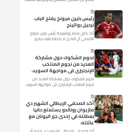
"كوسموس أرينا"، ضمن منافسات الجولة
الثالثة والأ...
رئيس بايرن ميونخ يفتح الباب
لرحيل بواتينج
أكد كارل هاينز رومينيجة رئيس بايرن ميونخ
الألمانى أن النادى لا يخطط لبقاء تياجو
الكانتارا خلال فترة الانتقالات الصيفية الحالية
وأنه سيستم...
تحوم الشكوك حول مشاركة
العديد من نجوم المنتخب
الإنجليزى فى مواجهة السويد،
تحوم الشكوك حول مشاركة العديد من
نجوم المنتخب الإنجليزى فى مواجهة السويد،
المقرر لها الرابعة من عصر السبت المقبل، على
ملعب "كوزموس آ...
أكد الصحفي الإيطالي الشهير دي
مازيوان رونالدو يستمتع حاليا
بعطلته في إحدى جزر اليونان مع
عائلته.
أكد الصحفي الإيطالي الشهير دي مازيو أن