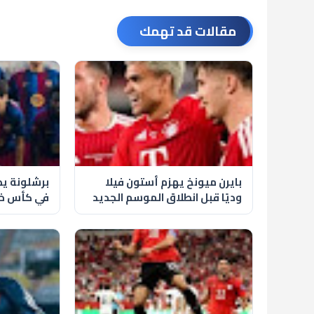
مقالات قد تهمك
بايرن ميونخ يهزم أستون فيلا
برشلونة يطر
وديًا قبل انطلاق الموسم الجديد
في كأس خو
كامب نو