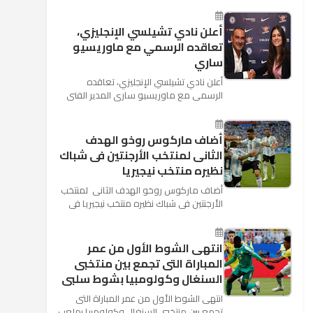
كأس العالم بأنه تدرب على هد...
أعلن نادي تشيلسي الإنجليزي،
تعاقده الرسمي مع ماوريسيو
ساري
أعلن نادي تشيلسي الإنجليزي، تعاقده
الرسمي مع ماوريسيو ساري المدير الفني
السابق لنابولي، لقيادة الفريق في الموسم
المقبل وخلافة أنطونيو كو...
أضاف ماركوس روخو الهدف
الثانى لمنتخب الأرجنتين فى شباك
نظيره منتخب نيجيريا
أضاف ماركوس روخو الهدف الثانى لمنتخب
الأرجنتين فى شباك نظيره منتخب نيجيريا فى
اللقاء الذى يجمع المنتخبين حاليا على ملعب
"كريستوفسك...
انتهى الشوط الأول من عمر
المباراة التى تجمع بين منتخبى
السنغال وكولومبيا بشوط سلبى
انتهى الشوط الأول من عمر المباراة التى
تجمع بين منتخبى السنغال وكولومبيا بملعب