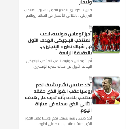
ونيمار
قارن سكولاري المدير الفني السابق للمنتخب
البرازيلي ، بالثلاثي الأفضل في العالم رونالدو
نجم ريال مدريد، وميسي نجم برشلونة ونيمار
نجم ...
أحرز توماس مونييه، لاعب
المنتخب البلجيكى الهدف الأول
فى شباك نظيره الإنجليزى،
بالدقيقة الرابعة
أحرز توماس مونييه، لاعب المنتخب البلجيكى
الهدف الأول فى شباك نظيره الإنجليزى،
بالدقيقة الرابعة من زمن المباراة المقامة
بينهما حاليا على م...
أكد دينيس تشيريشيف نجم
روسيا عقب الفوز الذي حققه
منتخب بلاده بأنه تدرب على هدفه
الثاني الذي سجله في مباراة
اليوم.
أكد دينيس تشيريشيف نجم روسيا عقب الفوز
الذي حققه منتخب بلاده على نظيره
السعودي بخماسية نظيفة في افتتاح بطولة