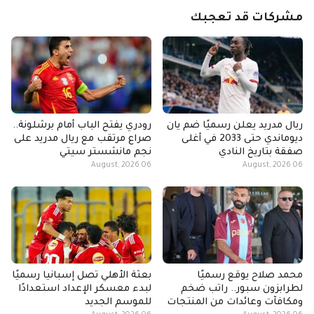
مشركات قد تعجبك
ريال مدريد يعلن رسميًا ضم يان
رودري يفتح الباب أمام برشلونة..
ديوماندي حتى 2033 في أغلى
صراع مرتقب مع ريال مدريد على
صفقة بتاريخ النادي
نجم مانشستر سيتي
06 August, 2026
06 August, 2026
محمد صلاح يوقع رسميًا
بعثة الأهلي تصل إسبانيا رسميًا
لطرابزون سبور.. راتب ضخم
لبدء معسكر الإعداد استعدادًا
ومكافآت وعائدات من المنتجات
للموسم الجديد