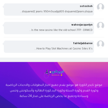
sotoshoh
dsquared2 jeans 950m3uudjq605 dsquared2jeans,dsqua...
wahoojacquelyn
Is the new casino like the old-school 777? - DRMCD...
fairleijabbaree
How to Play Slot Machines at Casino Sites It's...
موقع تايجر الكورة هو موقع يقدم جميع اخبار البطولاات والاحداث الرياضية
وكورة القدم وكورة السلة وكورة اليد,كورة الطائره وأسكوتش وتنس
وسباحة وجميع ما يخص الرياضة على مدار 24 ساعة