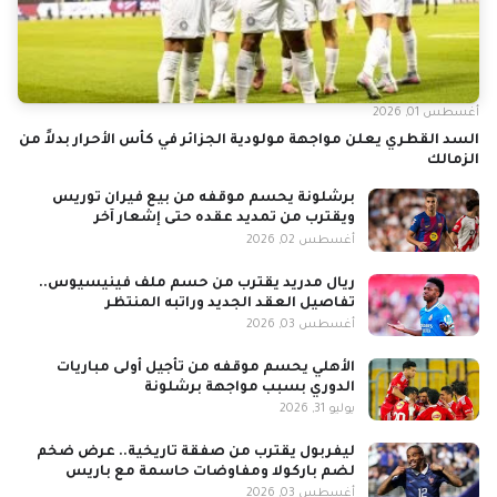
أغسطس 01, 2026
السد القطري يعلن مواجهة مولودية الجزائر في كأس الأحرار بدلاً من
الزمالك
برشلونة يحسم موقفه من بيع فيران توريس
ويقترب من تمديد عقده حتى إشعار آخر
أغسطس 02, 2026
ريال مدريد يقترب من حسم ملف فينيسيوس..
تفاصيل العقد الجديد وراتبه المنتظر
أغسطس 03, 2026
الأهلي يحسم موقفه من تأجيل أولى مباريات
الدوري بسبب مواجهة برشلونة
يوليو 31, 2026
ليفربول يقترب من صفقة تاريخية.. عرض ضخم
لضم باركولا ومفاوضات حاسمة مع باريس
أغسطس 03, 2026