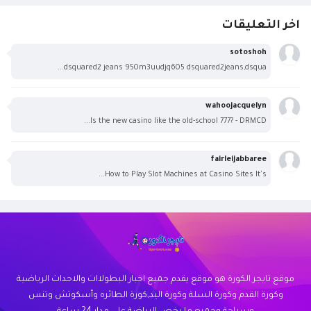
اخر التعليقات
sotoshoh
dsquared2 jeans 950m3uudjq605 dsquared2jeans,dsqua...
wahoojacquelyn
Is the new casino like the old-school 777? - DRMCD...
fairleijabbaree
How to Play Slot Machines at Casino Sites It's...
موقع تايجر الكورة هو موقع يقدم جميع اخبار البطولاات والاحداث الرياضية
وكورة القدم وكورة السلة وكورة اليد,كورة الطائره وأسكوتش وتنس