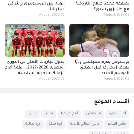
بصفقة محمد صلاح التاريخية
الودي بين الروسونيري وإنتر في
مع طرابزون سبور؟
أستراليا
05 August, 2026
05 August, 2026
يوفنتوس يهزم تشيلسي وديًا
جدول مباريات الأهلي في الدوري
بهدف زيجروفا قبل انطلاق
المصري 2026-2027.. القمة أمام
الموسم الجديد
الزمالك بالجولة السادسة
05 August, 2026
05 August, 2026
أقسام الموقع
أخبار الكورة
اسكواش
أمم أفريقيا
تقارير
تنس
كأس العالم
كأس العالم للأندية
كرة سلة
كرة طائرة