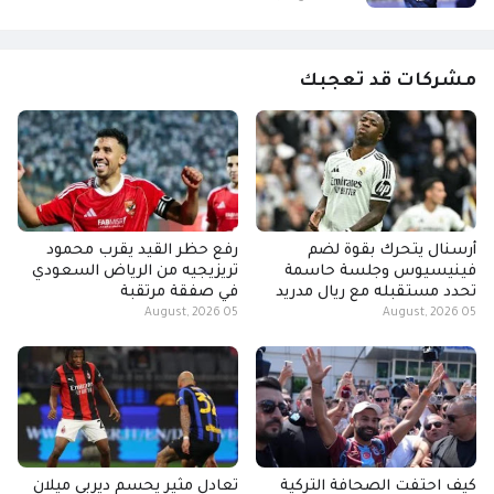
مشركات قد تعجبك
أرسنال يتحرك بقوة لضم
رفع حظر القيد يقرب محمود
فينيسيوس وجلسة حاسمة
تريزيجيه من الرياض السعودي
تحدد مستقبله مع ريال مدريد
في صفقة مرتقبة
05 August, 2026
05 August, 2026
كيف احتفت الصحافة التركية
تعادل مثير يحسم ديربي ميلان