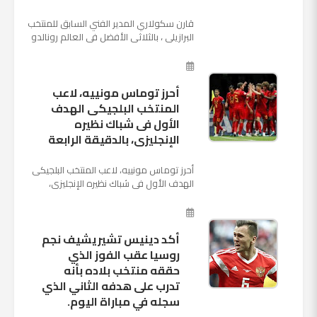
قارن سكولاري المدير الفني السابق للمنتخب
البرازيلي ، بالثلاثي الأفضل في العالم رونالدو
نجم ريال مدريد، وميسي نجم برشلونة ونيمار
نجم ...
أحرز توماس مونييه، لاعب
المنتخب البلجيكى الهدف
الأول فى شباك نظيره
الإنجليزى، بالدقيقة الرابعة
أحرز توماس مونييه، لاعب المنتخب البلجيكى
الهدف الأول فى شباك نظيره الإنجليزى،
بالدقيقة الرابعة من زمن المباراة المقامة
بينهما حاليا على م...
أكد دينيس تشيريشيف نجم
روسيا عقب الفوز الذي
حققه منتخب بلاده بأنه
تدرب على هدفه الثاني الذي
سجله في مباراة اليوم.