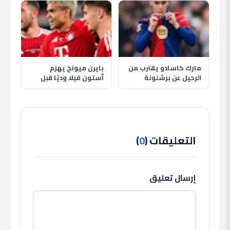
إندريك أساسيًا
لأسطورة الأرجنتين
مارك كاسادو يقترب من
بايرن ميونخ يهزم
الرحيل عن برشلونة
أستون فيلا وديًا قبل
والهلال يترقب حسم
انطلاق الموسم الجديد
الصفقة
التعليقات (
0
)
إرسال تعليق