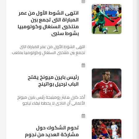
"كريستوفسك...
انتهى الشوط الأول من عمر
المباراة التى تجمع بين
منتخبى السنغال وكولومبيا
بشوط سلبى
انتهى الشوط الأول من عمر المباراة التى
تجمع بين منتخبى السنغال وكولومبيا بملعب
"كوسموس أرينا"، ضمن منافسات الجولة
الثالثة والأ...
رئيس بايرن ميونخ يفتح
الباب لرحيل بواتينج
أكد كارل هاينز رومينيجة رئيس بايرن ميونخ
الألمانى أن النادى لا يخطط لبقاء تياجو
الكانتارا خلال فترة الانتقالات الصيفية الحالية
وأنه سيستم...
تحوم الشكوك حول
مشاركة العديد من نجوم