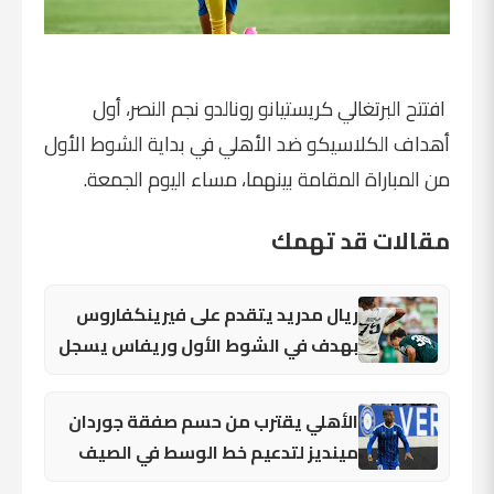
افتتح البرتغالي كريستيانو رونالدو نجم النصر، أول
أهداف الكلاسيكو ضد الأهلي في بداية الشوط الأول
من المباراة المقامة بينهما، مساء اليوم الجمعة.
مقالات قد تهمك
ريال مدريد يتقدم على فيرينكفاروس
بهدف في الشوط الأول وريفاس يسجل
الأهلي يقترب من حسم صفقة جوردان
مينديز لتدعيم خط الوسط في الصيف