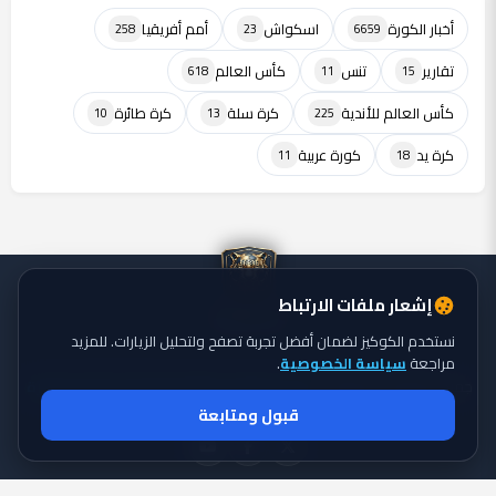
أخبار الكورة
اسكواش
أمم أفريقيا
258
23
6659
تقارير
تنس
كأس العالم
618
11
15
كأس العالم للأندية
كرة سلة
كرة طائرة
10
13
225
كرة يد
كورة عربية
11
18
إشعار ملفات الارتباط
نستخدم الكوكيز لضمان أفضل تجربة تصفح ولتحليل الزيارات. للمزيد
مراجعة
سياسة الخصوصية
.
جميع الحقوق محفوظة ©
تايجر الكورة: موقع يقدم أحدث أخبار الكورة
2026
قبول ومتابعة