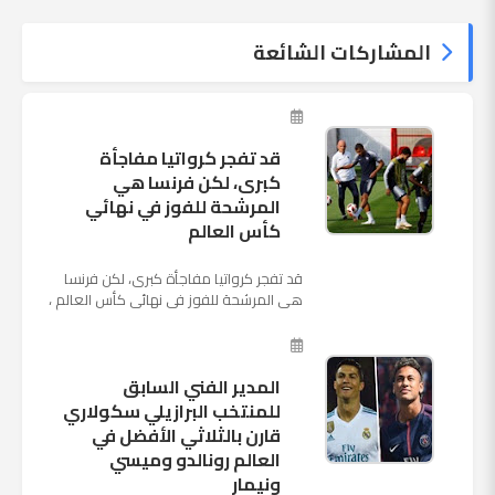
المشاركات الشائعة
قد تفجر كرواتيا مفاجأة
كبرى، لكن فرنسا هي
المرشحة للفوز في نهائي
كأس العالم
قد تفجر كرواتيا مفاجأة كبرى، لكن فرنسا
هي المرشحة للفوز في نهائي كأس العالم ،
حيث تتوجه أنظار العالم إلى العاصمة
الروسية في يوم شديد الح...
المدير الفني السابق
للمنتخب البرازيلي سكولاري
قارن بالثلاثي الأفضل في
العالم رونالدو وميسي
ونيمار