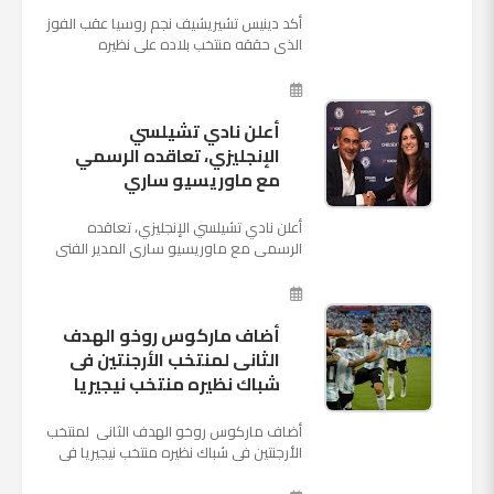
أكد دينيس تشيريشيف نجم روسيا عقب الفوز
الذي حققه منتخب بلاده على نظيره
السعودي بخماسية نظيفة في افتتاح بطولة
كأس العالم بأنه تدرب على هد...
أعلن نادي تشيلسي
الإنجليزي، تعاقده الرسمي
مع ماوريسيو ساري
أعلن نادي تشيلسي الإنجليزي، تعاقده
الرسمي مع ماوريسيو ساري المدير الفني
السابق لنابولي، لقيادة الفريق في الموسم
المقبل وخلافة أنطونيو كو...
أضاف ماركوس روخو الهدف
الثانى لمنتخب الأرجنتين فى
شباك نظيره منتخب نيجيريا
أضاف ماركوس روخو الهدف الثانى لمنتخب
الأرجنتين فى شباك نظيره منتخب نيجيريا فى
اللقاء الذى يجمع المنتخبين حاليا على ملعب