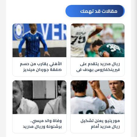
مقالات قد تهمك
ريال مدريد يتقدم على
الأهلي يقترب من حسم
فيرينكفاروس بهدف في
صفقة جوردان مينديز
الشوط الأول وريفاس
لتدعيم خط الوسط في
يسجل
الصيف
مورينيو يعلن تشكيل
وفاة والد ميسي..
ريال مدريد أمام
برشلونة وريال مدريد
فيرينكفاروس وظهور
يقدمان التعازي