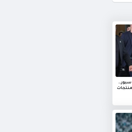
سبور..
منتجات