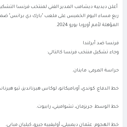
أعلن ديدييه ديشامب المدير الفني لمنتخب فرنسا التشكيل 
ربع مساء اليوم الخميس على ملعب "بارك دي برانس" ضمن
المؤهلة لأمم أوروبا يورو 2024.
فرنسا ضد أيرلندا
وجاء تشكيل منتخب فرنسا كالتالي:
حراسة المرمى: ماينان.
خط الدفاع: كوندي، أوباميكانو، لوكاس هيرنانديز، ثيو هيرناند
خط الوسط: جريزمان، تشواميني، رابيوت.
خط الهجوم: عثمان ديمبيلي، أوليفييه جيرو، كيليان مبابي.