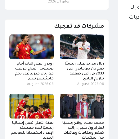
يوليو 31, 2026
إلا
يات
مشركات قد تعجبك
ريال مدريد يعلن رسميًا
رودري يفتح الباب أمام
ضم يان ديوماندي حتى
برشلونة.. صراع مرتقب
2033 في أغلى صفقة
مع ريال مدريد على نجم
بتاريخ النادي
مانشستر سيتي
06 August, 2026
06 August, 2026
محمد صلاح يوقع رسميًا
بعثة الأهلي تصل إسبانيا
لطرابزون سبور.. راتب
رسميًا لبدء معسكر
ضخم ومكافآت وعائدات
الإعداد استعدادًا للموسم
من المنتجات
الجديد