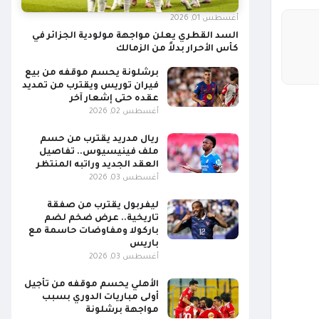
أغسطس 01, 2026
السد القطري يعلن مواجهة مولودية الجزائر في
كأس الأحرار بدلاً من الزمالك
برشلونة يحسم موقفه من بيع
فيران توريس ويقترب من تمديد
عقده حتى إشعار آخر
أغسطس 02, 2026
ريال مدريد يقترب من حسم
ملف فينيسيوس.. تفاصيل
العقد الجديد وراتبه المنتظر
أغسطس 03, 2026
ليفربول يقترب من صفقة
تاريخية.. عرض ضخم لضم
باركولا ومفاوضات حاسمة مع
باريس
أغسطس 03, 2026
الأهلي يحسم موقفه من تأجيل
أولى مباريات الدوري بسبب
مواجهة برشلونة