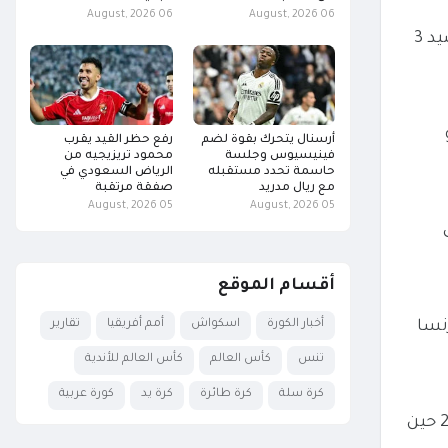
06 August, 2026
06 August, 2026
ويتصدر منتخب فرنسا جدول ترتيب المجموعة برصيد 12 نقطة أى بالعلامة الكاملة، بينما يأتي إيرلندا في المركز الثالث برصيد 3
و
أرسنال يتحرك بقوة لضم
رفع حظر القيد يقرب
فينيسيوس وجلسة
محمود تريزيجيه من
حاسمة تحدد مستقبله
الرياض السعودي في
مع ريال مدريد
صفقة مرتقبة
05 August, 2026
05 August, 2026
على
أقسام الموقع
أخبار الكورة
اسكواش
أمم أفريقيا
تقارير
نسا
تنس
كأس العالم
كأس العالم للأندية
كرة سلة
كرة طائرة
كرة يد
كورة عربية
ومنذ افتتاح "ستاد دو فرانس"، لعب المنتخب الفرنسي ثلاث مرات فقط على "بارك دي برانس"، آخرها كان في 13 نوفمبر 2021 حين