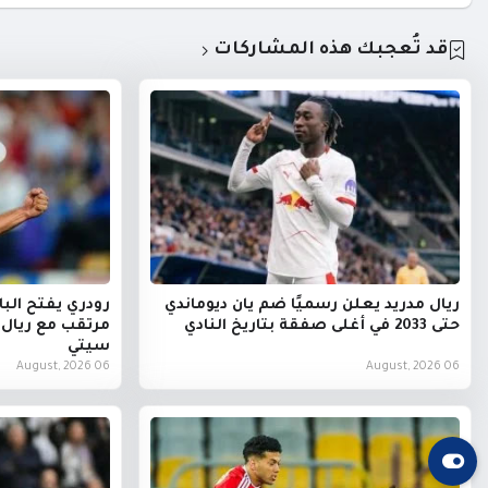
قد تُعجبك هذه المشاركات
ريال مدريد يعلن رسميًا ضم يان ديوماندي
رودري يفتح البا
حتى 2033 في أغلى صفقة بتاريخ النادي
مرتقب مع ريال
سيتي
06 August, 2026
06 August, 2026