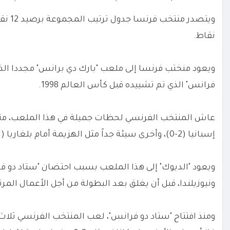
نقاط.
فرانس" الذي تم تشييده قبل كأس العالم 1998.
إسبانيا (2-0)، وأخرى سيئة جداً مثل الهزيمة أمام بلغاريا (1-2) في 17 نوفمبر 1993 ما حرمه من التأهل الى مونديال 1994.
ويعود "الديوك" إلى هذا الملعب بسبب احتضان "ستاد دو فر
ونيوزيلندا، قبل أن يغلق بعد البطولة من أجل الأعمال المرت