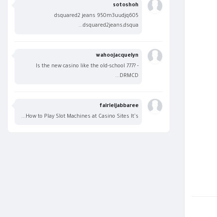
sotoshoh
dsquared2 jeans 950m3uudjq605
dsquared2jeans,dsqua...
wahoojacquelyn
Is the new casino like the old-school 777? -
DRMCD...
fairleijabbaree
How to Play Slot Machines at Casino Sites It's...