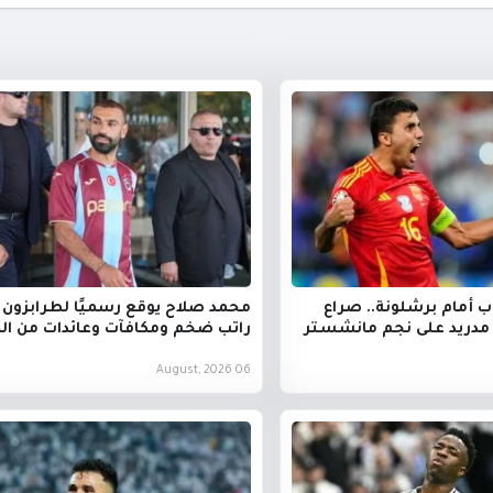
ب أمام برشلونة.. صراع
محمد صلاح يوقع رسميًا لطرابزون 
 مدريد على نجم مانشستر
راتب ضخم ومكافآت وعائدات من ال
06 August, 2026