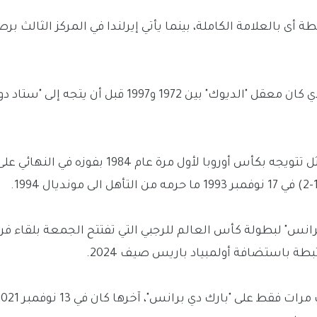
ويعود منختب فرنسا إلى ملعب "بارك دي برانس" مجددا الذي كان معقل "الديوك" بين 1972 و1997 قبل أن يتجه إلى "ستاد د
عاش المنتخب الفرنسي لحظات جميلة في هذا الملعب، مثل تتويجه بكأس أوروبا لأول مرة عام 1984 بفوزه في النهائي 
انس" لبطولة كأس العالم للرجبي التي تفتتح الجمعة بلقاء فر
بطة باستضافة أولمبياد باريس صيف 2024.