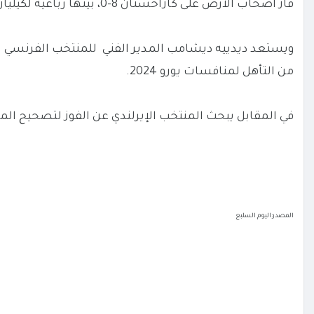
فاز أصحاب الأرض على كازاخستان 8-0، بينها رباعية لكيليان مبابي.
ويستعد ديدييه ديشامب المدير الفني للمنتخب الفرنسي للم
من التأهل لمنافسات يورو 2024.
في المقابل يبحث المنتخب الإيرلندي عن الفوز لتصحيح الم
المصدر:اليوم السلبع