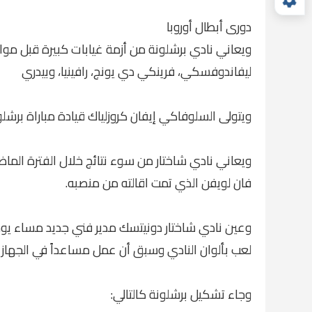
دورى أبطال أوروبا
ويعاني نادي برشلونة من أزمة غيابات كبيرة قبل مواج
ليفاندوفسكي، فرينكي دي يونج، رافينيا، وبيدري
ويتولى السلوفاكي إيفان كروزلياك قيادة مباراة برشلون
ويعاني نادي شاختار من سوء نتائج خلال الفترة الماضية
فان لويفن الذي تمت اقالته من منصبه.
وعين نادي شاختار دونيتسك مدير فني جديد مساء يوم
لعب بألوان النادي وسبق أن عمل مساعداً في الجهاز الفني 
وجاء تشكيل برشلونة كالتالي: