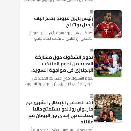
"كوسموس أرينا"، ضمن منافسات الجولة
الثالثة والأ...
رئيس بايرن ميونخ يفتح الباب
لرحيل بواتينج
أكد كارل هاينز رومينيجة رئيس بايرن ميونخ
الألمانى أن النادى لا يخطط لبقاء تياجو
الكانتارا خلال فترة الانتقالات الصيفية الحالية
وأنه سيستم...
تحوم الشكوك حول مشاركة
العديد من نجوم المنتخب
الإنجليزى فى مواجهة السويد،
تحوم الشكوك حول مشاركة العديد من
نجوم المنتخب الإنجليزى فى مواجهة السويد،
المقرر لها الرابعة من عصر السبت المقبل، على
ملعب "كوزموس آ...
أكد الصحفي الإيطالي الشهير دي
مازيوان رونالدو يستمتع حاليا
بعطلته في إحدى جزر اليونان مع
عائلته.
أكد الصحفي الإيطالي الشهير دي مازيو أن