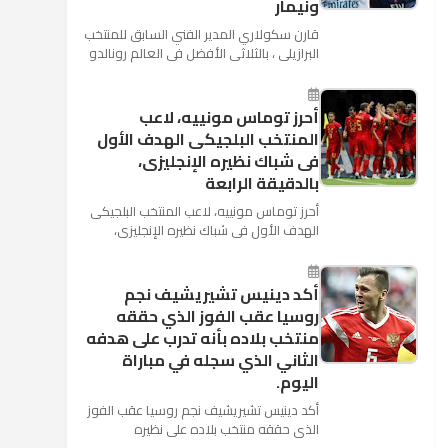
ونيمار
قارن سكولاري المدير الفني السابق للمنتخب
البرازيلي ، بالثلاثي الأفضل في العالم رونالدو
نجم ريال مدريد، وميسي نجم برشلونة ونيمار
نجم ...
أحرز توماس مونييه، لاعب
المنتخب البلجيكى الهدف الأول
فى شباك نظيره الإنجليزى،
بالدقيقة الرابعة
أحرز توماس مونييه، لاعب المنتخب البلجيكى
الهدف الأول فى شباك نظيره الإنجليزى،
بالدقيقة الرابعة من زمن المباراة المقامة
بينهما حاليا على م...
أكد دينيس تشيريشيف نجم
روسيا عقب الفوز الذي حققه
منتخب بلاده بأنه تدرب على هدفه
الثاني الذي سجله في مباراة
اليوم.
أكد دينيس تشيريشيف نجم روسيا عقب الفوز
الذي حققه منتخب بلاده على نظيره
السعودي بخماسية نظيفة في افتتاح بطولة