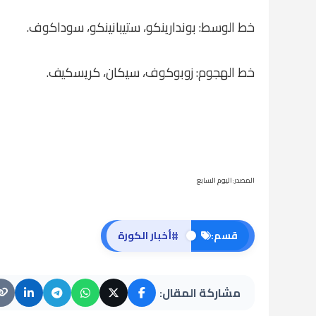
خط الوسط: بوندارينكو، ستيبانينكو، سوداكوف.
خط الهجوم: زوبوكوف، سيكان، كريسكيف.
المصدر:اليوم السابع
#
قسم:
أخبار الكورة
مشاركة المقال: