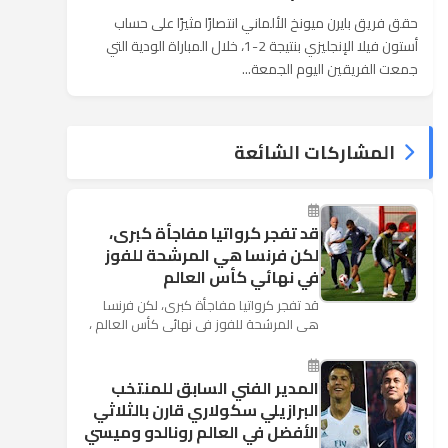
حقق فريق بايرن ميونخ الألماني انتصارًا مثيرًا على حساب
أستون فيلا الإنجليزي بنتيجة 2-1، خلال المباراة الودية التي
جمعت الفريقين اليوم الجمعة...
المشاركات الشائعة
قد تفجر كرواتيا مفاجأة كبرى،
لكن فرنسا هي المرشحة للفوز
في نهائي كأس العالم
قد تفجر كرواتيا مفاجأة كبرى، لكن فرنسا
هي المرشحة للفوز في نهائي كأس العالم ،
حيث تتوجه أنظار العالم إلى العاصمة
الروسية في يوم شديد الح...
المدير الفني السابق للمنتخب
البرازيلي سكولاري قارن بالثلاثي
الأفضل في العالم رونالدو وميسي