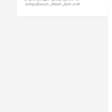
اللاعب الدولي البرتغالي كريستيانو رونالدو
يستمتع حاليا بعطلته في إحدى جزر اليونان
مع عائلته. وأضا...