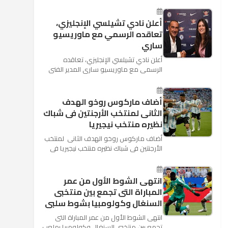
كأس العالم بأنه تدرب على هد...
أعلن نادي تشيلسي الإنجليزي،
تعاقده الرسمي مع ماوريسيو
ساري
أعلن نادي تشيلسي الإنجليزي، تعاقده
الرسمي مع ماوريسيو ساري المدير الفني
السابق لنابولي، لقيادة الفريق في الموسم
المقبل وخلافة أنطونيو كو...
أضاف ماركوس روخو الهدف
الثانى لمنتخب الأرجنتين فى شباك
نظيره منتخب نيجيريا
أضاف ماركوس روخو الهدف الثانى لمنتخب
الأرجنتين فى شباك نظيره منتخب نيجيريا فى
اللقاء الذى يجمع المنتخبين حاليا على ملعب
"كريستوفسك...
انتهى الشوط الأول من عمر
المباراة التى تجمع بين منتخبى
السنغال وكولومبيا بشوط سلبى
انتهى الشوط الأول من عمر المباراة التى
تجمع بين منتخبى السنغال وكولومبيا بملعب