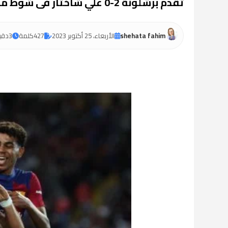
تقدم برشلونة 2-0 علي شاختار فى شوط من طرف واحد بدورى أبطال أوروبا
shehata fahim
الأربعاء، 25 أكتوبر 2023
427
كلمة
3
دقي