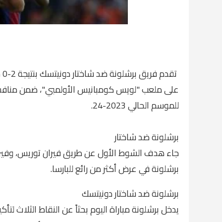
تق
على ملعب "لويس كومبانيس الأولمبي"، ضمن منافسات ا
للموسم الحالي 2023-24.
برشلونة ضد شاختار
برشلونة في عرض أكثر من رائع للبارسا.
برشلونة ضد شاختار دونيتسك
يدخل برشلونة مباراة اليوم بحثاً عن النقاط الثلاث لتأ