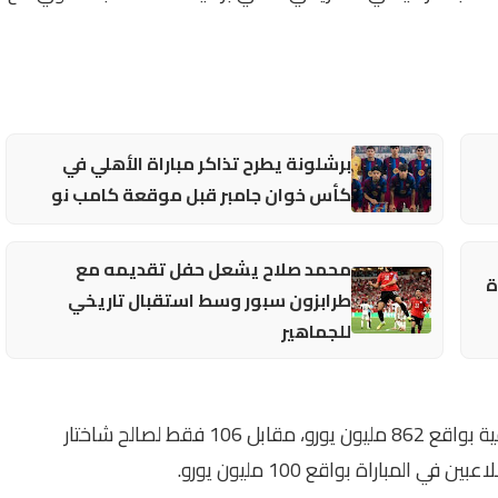
برشلونة يطرح تذاكر مباراة الأهلي في
كأس خوان جامبر قبل موقعة كامب نو
محمد صلاح يشعل حفل تقديمه مع
ة
طرابزون سبور وسط استقبال تاريخي
للجماهير
ويتفوق نادي برشلونة بفارق كبير في القيمة التسويقية بواقع 862 مليون يورو، مقابل 106 فقط لصالح شاختار
لمباراة بواقع 100 مليون يورو.