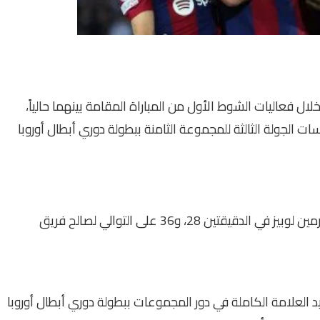
دم فريق برشلونة ضد شاختار دونيتسك بنتيجة 2-0 خلال فعاليات الشوط الأول من المباراة المقامة بينهما حالياً،
لجولة الثالثة للمجموعة الثامنة ببطولة دوري أبطال أوروبا
جاء هدف الشوط الأول عن طريق فيران توريس، وفيرمين لوبيز في الدقيقتين 28، و36 على التوالي لصالح فريق
كيد العلامة الكاملة في دور المجموعات ببطولة دوري أبطال أوروبا