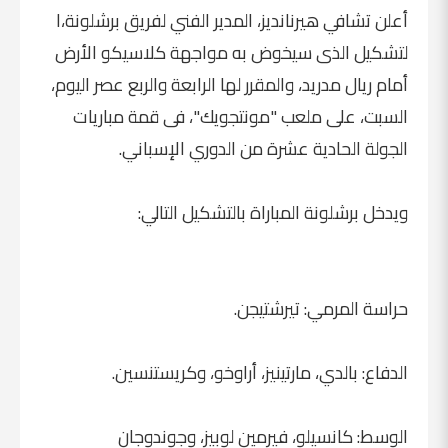
أعلن تشافي هيرنانديز، المدير الفني لفريق برشلونة،
ا
لتشكيل الذى سيخوض به مواجهة كلاسيكو الأرض
أمام ريال مدريد، والمقرر لها الرابعة والربع عصر اليوم،
السبت، على ملعب "مونتجويك"، فى قمة مباريات
الجولة الحادية عشرة من الدوري الإسباني.
ويدخل برشلونة المباراة بالتشكيل التالي:
حراسة المرمي: تيرشتيجن.
الدفاع: بالدي، مارتينيز، أراوخو، وكريستنسين.
الوسط: كانسيلو، فيرمين لوبيز، وجوندوجان