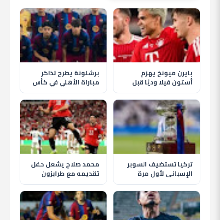
بايرن ميونخ يهزم
برشلونة يطرح تذاكر
أستون فيلا وديًا قبل
مباراة الأهلي في كأس
انطلاق الموسم الجديد
خوان جامبر قبل موقعة
كامب نو
تركيا تستضيف السوبر
محمد صلاح يشعل حفل
الإسباني لأول مرة
تقديمه مع طرابزون
بمشاركة برشلونة
سبور وسط استقبال
وريال مدريد
تاريخي للجماهير