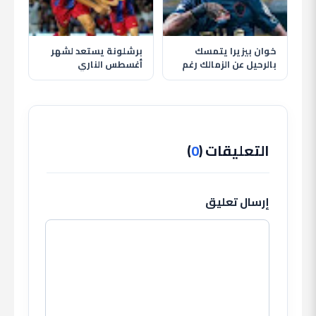
خوان بيزيرا يتمسك
برشلونة يستعد لشهر
بالرحيل عن الزمالك رغم
أغسطس الناري
قرار النادي وغموض
بمواجهة الأهلي وظهور
مصيره
حمزة عبد الكريم
التعليقات (
0
)
إرسال تعليق