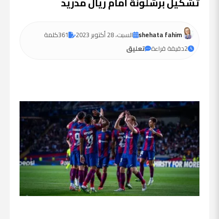
تشكيل برشلونة امام ريال مدريد
shehata fahim
السبت، 28 أكتوبر 2023
361
كلمة
2
دقيقة قراءة
تعليق