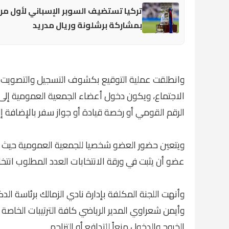
تركيا تستضيف السوبر الإسباني لأول مر
بمشاركة برشلونة وريال مدريد
وانطلقت عملية التوقيع بكشوف التسجيل والتصويت م
الاجتماع، ويكون دخول أعضاء الجمعية العمومية إلى
الرقم القومي أو رخصة قيادة أو جواز سفر بالإضافة إ
ويتعين حضور العضو شخصيا للجمعية العمومية حيث لا ي
عضو أن يثبت في ورقة الانتخابات العدد المطلوب انت
وأنهت اللجنة المكلفة بإدارة نادي الزمالك برئاسة ال
وأيمن شعراوي المدير الرياضي كافة الترتيبات الخاصة 
الخروج والدخول منعاً للتدافع أو التزاحم.