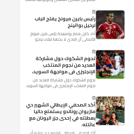
"كوسموس أرينا"، ضمن منافسات الجولة
الثالثة والأ...
رئيس بايرن ميونخ يفتح الباب
لرحيل بواتينج
أكد كارل هاينز رومينيجة رئيس بايرن ميونخ
الألمانى أن النادى لا يخطط لبقاء تياجو
الكانتارا خلال فترة الانتقالات الصيفية الحالية
وأنه سيستم...
تحوم الشكوك حول مشاركة
العديد من نجوم المنتخب
الإنجليزى فى مواجهة السويد،
تحوم الشكوك حول مشاركة العديد من
نجوم المنتخب الإنجليزى فى مواجهة السويد،
المقرر لها الرابعة من عصر السبت المقبل، على
ملعب "كوزموس آ...
أكد الصحفي الإيطالي الشهير دي
مازيوان رونالدو يستمتع حاليا
بعطلته في إحدى جزر اليونان مع
عائلته.
أكد الصحفي الإيطالي الشهير دي مازيو أن