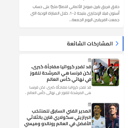
حقق فريق بايرن ميونخ الألماني انتصارًا مثيرًا على حساب
أستون فيلا الإنجليزي بنتيجة 2-1، خلال المباراة الودية التي
جمعت الفريقين اليوم الجمعة...
المشاركات الشائعة
قد تفجر كرواتيا مفاجأة كبرى،
لكن فرنسا هي المرشحة للفوز
في نهائي كأس العالم
قد تفجر كرواتيا مفاجأة كبرى، لكن فرنسا
هي المرشحة للفوز في نهائي كأس العالم ،
حيث تتوجه أنظار العالم إلى العاصمة
الروسية في يوم شديد الح...
المدير الفني السابق للمنتخب
البرازيلي سكولاري قارن بالثلاثي
الأفضل في العالم رونالدو وميسي