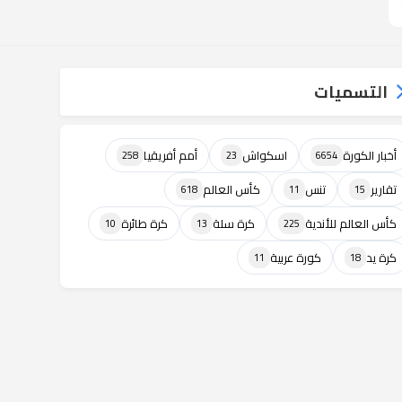
التسميات
أخبار الكورة
اسكواش
أمم أفريقيا
258
23
6654
تقارير
تنس
كأس العالم
618
11
15
كأس العالم للأندية
كرة سلة
كرة طائرة
10
13
225
كرة يد
كورة عربية
11
18