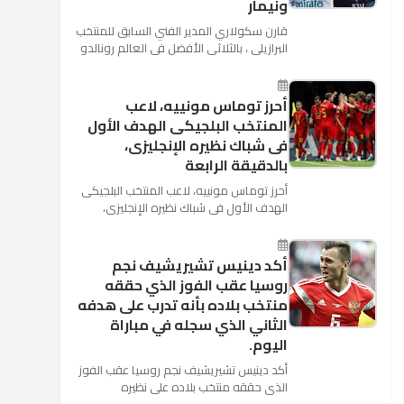
ونيمار
قارن سكولاري المدير الفني السابق للمنتخب
البرازيلي ، بالثلاثي الأفضل في العالم رونالدو
نجم ريال مدريد، وميسي نجم برشلونة ونيمار
نجم ...
أحرز توماس مونييه، لاعب
المنتخب البلجيكى الهدف الأول
فى شباك نظيره الإنجليزى،
بالدقيقة الرابعة
أحرز توماس مونييه، لاعب المنتخب البلجيكى
الهدف الأول فى شباك نظيره الإنجليزى،
بالدقيقة الرابعة من زمن المباراة المقامة
بينهما حاليا على م...
أكد دينيس تشيريشيف نجم
روسيا عقب الفوز الذي حققه
منتخب بلاده بأنه تدرب على هدفه
الثاني الذي سجله في مباراة
اليوم.
أكد دينيس تشيريشيف نجم روسيا عقب الفوز
الذي حققه منتخب بلاده على نظيره
السعودي بخماسية نظيفة في افتتاح بطولة