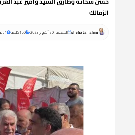
حسن شحاتة وطارق السيد وأمير عبد العز
الزمالك
shehata fahim
الجمعة، 20 أكتوبر 2023
150
كلمة
1
دقي