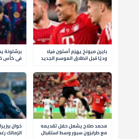
بايرن ميونخ يهزم أستون فيلا
برشلونة يطر
وديًا قبل انطلاق الموسم الجديد
في كأس خو
كامب نو
محمد صلاح يشعل حفل تقديمه
خوان بيزير
مع طرابزون سبور وسط استقبال
الزمالك رغ