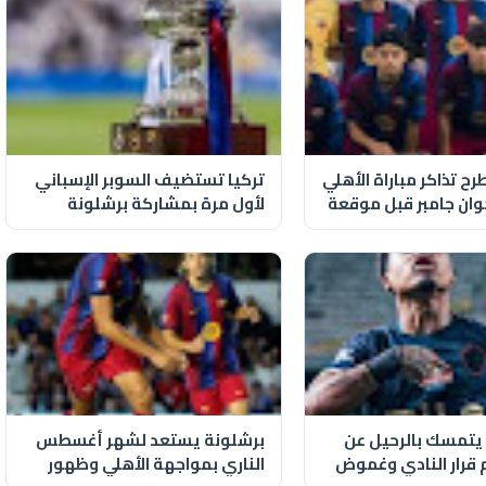
ح تذاكر مباراة الأهلي
تركيا تستضيف السوبر الإسباني
ان جامبر قبل موقعة
لأول مرة بمشاركة برشلونة
وريال مدريد
ا يتمسك بالرحيل عن
برشلونة يستعد لشهر أغسطس
م قرار النادي وغموض
الناري بمواجهة الأهلي وظهور