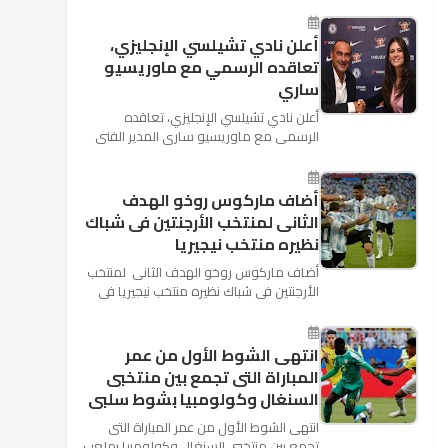
كأس العالم بأنه تدرب على هد...
أعلن نادي تشيلسي الإنجليزي،
تعاقده الرسمي مع ماوريسيو
ساري
أعلن نادي تشيلسي الإنجليزي، تعاقده
الرسمي مع ماوريسيو ساري المدير الفني
السابق لنابولي، لقيادة الفريق في الموسم
المقبل وخلافة أنطونيو كو...
أضاف ماركوس روخو الهدف
الثانى لمنتخب الأرجنتين فى شباك
نظيره منتخب نيجيريا
أضاف ماركوس روخو الهدف الثانى لمنتخب
الأرجنتين فى شباك نظيره منتخب نيجيريا فى
اللقاء الذى يجمع المنتخبين حاليا على ملعب
"كريستوفسك...
انتهى الشوط الأول من عمر
المباراة التى تجمع بين منتخبى
السنغال وكولومبيا بشوط سلبى
انتهى الشوط الأول من عمر المباراة التى
تجمع بين منتخبى السنغال وكولومبيا بملعب