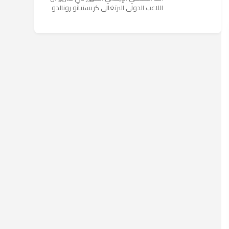
اللاعب الدولي البرتغالي كريستيانو رونالدو
يستمتع حاليا بعطلته في إحدى جزر اليونان
مع عائلته. وأضا...