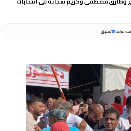
يز وطارق مصطفى وكريم شحاتة فى انتخابات
قة قراءة
تعليق