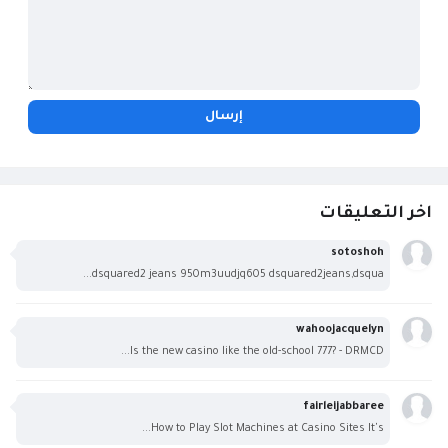
اخر التعليقات
sotoshoh
dsquared2 jeans 950m3uudjq605 dsquared2jeans,dsqua...
wahoojacquelyn
Is the new casino like the old-school 777? - DRMCD...
fairleijabbaree
How to Play Slot Machines at Casino Sites It's...