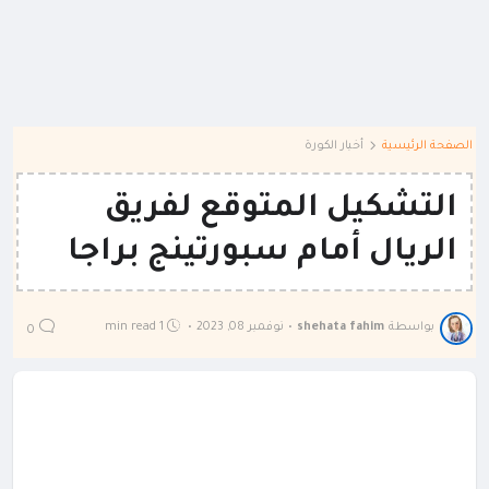
الصفحة الرئيسية
أخبار الكورة
التشكيل المتوقع لفريق
الريال أمام سبورتينج براجا
بواسطة
shehata fahim
•
نوفمبر 08, 2023
•
1 min read
0