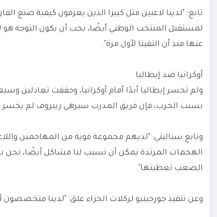
تابع: "لدينا لاعبين مثل كييزا الذين يعرفون كيفية صنع ال
لمستقبل المنتخب الوطني أيضًا، يجب أن يكون التوجه هو لعب
عنها منذ أن التقينا لأول مرة".
أوكرانيا ضد إيطاليا
ولم تخسر إيطاليا أبدًا أمام أوكرانيا، وحققت تعادلين و
بسبب الحرب، فإن فريق المدرب سيرهي ريبروف لم يخسر عل
وتابع سباليتي: "لديهم مجموعة قوية من المهاجمين واللاع
الهجمات المرتدة يمكن أن تسبب لنا مشاكل أيضًا، نحن بح
الصعب تغطيتها".
وعن تنفيذ جورجينيو لركلات الجزاء علق: "لدينا متخصصون آخ