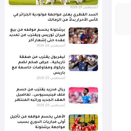
أغسطس 01, 2026
السد القطري يعلن مواجهة مولودية الجزائر في
كأس الأحرار بدلاً من الزمالك
برشلونة يحسم موقفه من بيع
فيران توريس ويقترب من تمديد
عقده حتى إشعار آخر
أغسطس 02, 2026
ليفربول يقترب من صفقة
تاريخية.. عرض ضخم لضم
باركولا ومفاوضات حاسمة مع
باريس
أغسطس 03, 2026
ريال مدريد يقترب من حسم
ملف فينيسيوس.. تفاصيل
العقد الجديد وراتبه المنتظر
أغسطس 03, 2026
الأهلي يحسم موقفه من تأجيل
أولى مباريات الدوري بسبب
مواجهة برشلونة