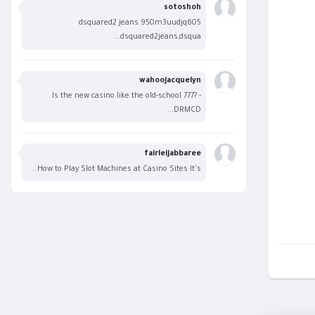
sotoshoh
dsquared2 jeans 950m3uudjq605
dsquared2jeans,dsqua...
wahoojacquelyn
Is the new casino like the old-school 777? -
DRMCD...
fairleijabbaree
How to Play Slot Machines at Casino Sites It's...