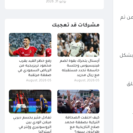
يوليو 31, 2026
طاليا، عزم منتخب الآزوري الفوز غداً على نظيره الأوكراني فى تصفيات يورو 2024، ومن ثم
مشركات قد تعجبك
يطاليا لنقطة واحدة خلال مباراته غدا ضد أوكرانيا والتى تستضيفها ألمانيا، من أجل التأهل إلى يورو 2024 بشكل
أرسنال يتحرك بقوة لضم
رفع حظر القيد يقرب
فينيسيوس وجلسة
محمود تريزيجيه من
حاسمة تحدد مستقبله
الرياض السعودي في
مع ريال مدريد
صفقة مرتقبة
05 August, 2026
05 August, 2026
لق
كيف احتفت الصحافة
تعادل مثير يحسم ديربي
التركية بصفقة محمد
ميلان الودي بين
صلاح التاريخية مع
الروسونيري وإنتر في
طرابزون سبور؟
أستراليا