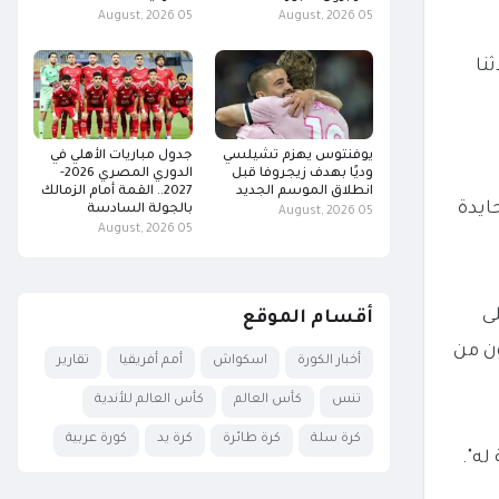
05 August, 2026
05 August, 2026
نا
يوفنتوس يهزم تشيلسي
جدول مباريات الأهلي في
وديًا بهدف زيجروفا قبل
الدوري المصري 2026-
انطلاق الموسم الجديد
2027.. القمة أمام الزمالك
ايدة
بالجولة السادسة
05 August, 2026
05 August, 2026
ى
أقسام الموقع
ون من
أخبار الكورة
اسكواش
أمم أفريقيا
تقارير
تنس
كأس العالم
كأس العالم للأندية
كرة سلة
كرة طائرة
كرة يد
كورة عربية
له".