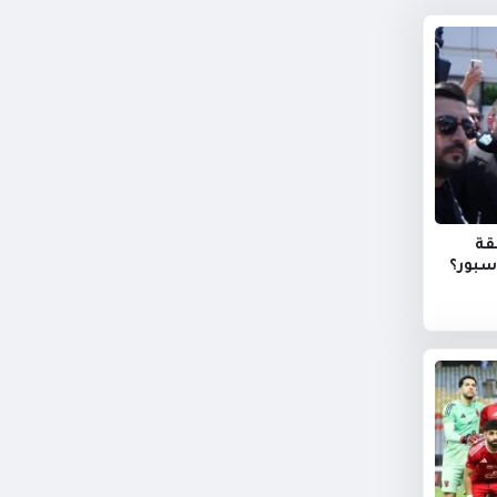
قة
سبور؟