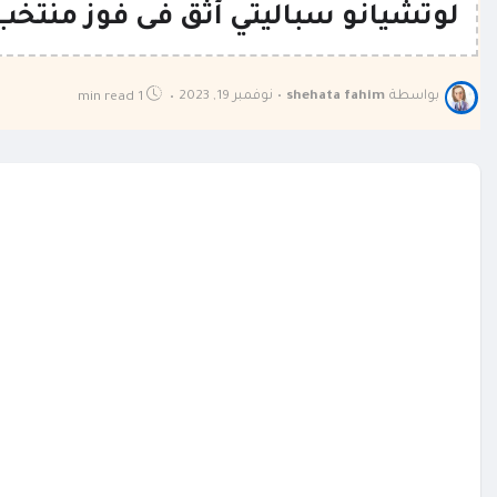
لوتشيانو سباليتي أثق فى فوز منتخب إ
بواسطة
shehata fahim
•
نوفمبر 19, 2023
1 min read
•