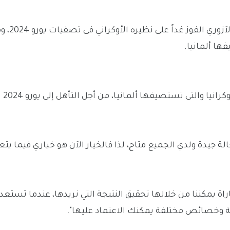
أكد لوتشيانو سباليتي، مدرب منتخب إي
ها ألمانيا.
ويحتاج منتخب إ
لة جيدة ولدي الجميع متاح، لذا فالخيار الآن هو خياري فيما يتع
اة يمكننا من خلالها تحقيق النتيجة التي نريدها، عندما تستعد
ة وخصائص مختلفة يمكنك الاعتماد عليها".