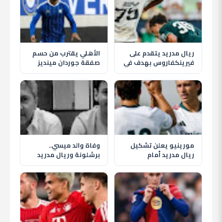
ريال مدريد يتقدم على
الأهلي يقترب من حسم
فيرينكفاروس بهدف في
صفقة جوردان مينديز
الشوط الأول وريفاس
لتدعيم خط الوسط في
يسجل
الصيف
مورينيو يعلن تشكيل
وفاة والد ميسي..
ريال مدريد أمام
برشلونة وريال مدريد
فيرينكفاروس وظهور
يقدمان التعازي
إندريك أساسيًا
لأسطورة الأرجنتين