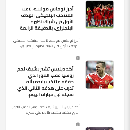
أحرز توماس مونييه، لاعب
المنتخب البلجيكى الهدف
الأول فى شباك نظيره
الإنجليزى، بالدقيقة الرابعة
أحرز توماس مونييه، لاعب المنتخب البلجيكى
الهدف الأول فى شباك نظيره الإنجليزى،
بالدقيقة الرابعة من زمن المباراة المقامة
بينهما حاليا على م...
أكد دينيس تشيريشيف نجم
روسيا عقب الفوز الذي
حققه منتخب بلاده بأنه
تدرب على هدفه الثاني الذي
سجله في مباراة اليوم.
أكد دينيس تشيريشيف نجم روسيا عقب الفوز
الذي حققه منتخب بلاده على نظيره
السعودي بخماسية نظيفة في افتتاح بطولة
كأس العالم بأنه تدرب على هد...