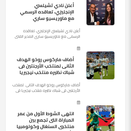
أعلن نادي تشيلسي
الإنجليزي، تعاقده الرسمي
مع ماوريسيو ساري
أعلن نادي تشيلسي الإنجليزي، تعاقده
الرسمي مع ماوريسيو ساري المدير الفني
السابق لنابولي، لقيادة الفريق في الموسم
المقبل وخلافة أنطونيو كو...
أضاف ماركوس روخو الهدف
الثانى لمنتخب الأرجنتين فى
شباك نظيره منتخب نيجيريا
أضاف ماركوس روخو الهدف الثانى لمنتخب
الأرجنتين فى شباك نظيره منتخب نيجيريا فى
اللقاء الذى يجمع المنتخبين حاليا على ملعب
"كريستوفسك...
انتهى الشوط الأول من عمر
المباراة التى تجمع بين
منتخبى السنغال وكولومبيا