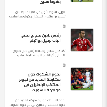
بشوط سلبى
انتهى الشوط الأول من عمر المباراة التى
تجمع بين منتخبى السنغال وكولومبيا بملعب
"كوسموس أرينا"، ضمن منافسات الجولة
الثالثة والأ...
رئيس بايرن ميونخ يفتح
الباب لرحيل بواتينج
أكد كارل هاينز رومينيجة رئيس بايرن ميونخ
الألمانى أن النادى لا يخطط لبقاء تياجو
الكانتارا خلال فترة الانتقالات الصيفية الحالية
وأنه سيستم...
تحوم الشكوك حول
مشاركة العديد من نجوم
المنتخب الإنجليزى فى
مواجهة السويد،
تحوم الشكوك حول مشاركة العديد من
نجوم المنتخب الإنجليزى فى مواجهة السويد،