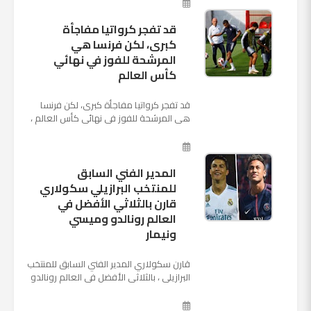
قد تفجر كرواتيا مفاجأة
كبرى، لكن فرنسا هي
المرشحة للفوز في نهائي
كأس العالم
قد تفجر كرواتيا مفاجأة كبرى، لكن فرنسا
هي المرشحة للفوز في نهائي كأس العالم ،
حيث تتوجه أنظار العالم إلى العاصمة
الروسية في يوم شديد الح...
المدير الفني السابق
للمنتخب البرازيلي سكولاري
قارن بالثلاثي الأفضل في
العالم رونالدو وميسي
ونيمار
قارن سكولاري المدير الفني السابق للمنتخب
البرازيلي ، بالثلاثي الأفضل في العالم رونالدو
نجم ريال مدريد، وميسي نجم برشلونة ونيمار
نجم ...