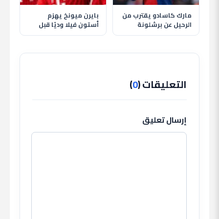
مارك كاسادو يقترب من
بايرن ميونخ يهزم
الرحيل عن برشلونة
أستون فيلا وديًا قبل
والهلال يترقب حسم
انطلاق الموسم الجديد
الصفقة
التعليقات (
0
)
إرسال تعليق