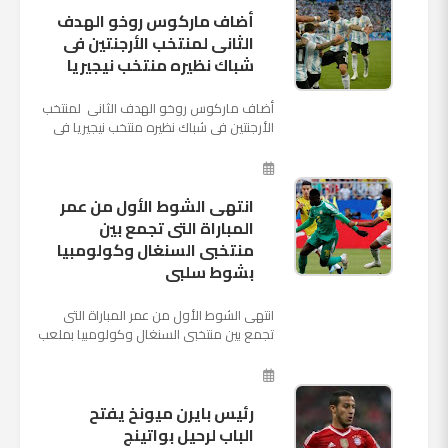
أضاف ماركوس روخو الهدف
الثانى لمنتخب الأرجنتين فى
شباك نظيره منتخب نيجيريا
أضاف ماركوس روخو الهدف الثانى لمنتخب
الأرجنتين فى شباك نظيره منتخب نيجيريا فى
اللقاء الذى يجمع المنتخبين حاليا على ملعب
"كريستوفسك...
انتهى الشوط الأول من عمر
المباراة التى تجمع بين
منتخبى السنغال وكولومبيا
بشوط سلبى
انتهى الشوط الأول من عمر المباراة التى
تجمع بين منتخبى السنغال وكولومبيا بملعب
"كوسموس أرينا"، ضمن منافسات الجولة
الثالثة والأ...
رئيس بايرن ميونخ يفتح
الباب لرحيل بواتينج