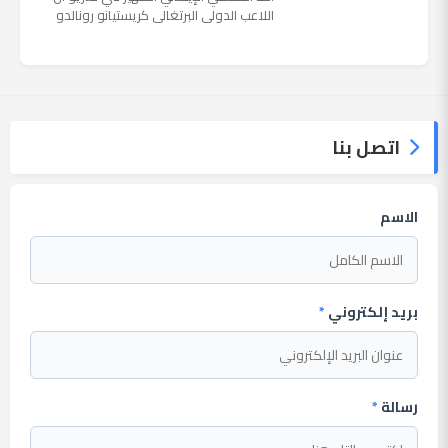
اللاعب الدولي البرتغالي كريستيانو رونالدو
يستمتع حاليا بعطلته في إحدى جزر اليونان
مع عائلته. وأضا...
اتصل بنا
الاسم
بريد إلكتروني
*
رسالة
*