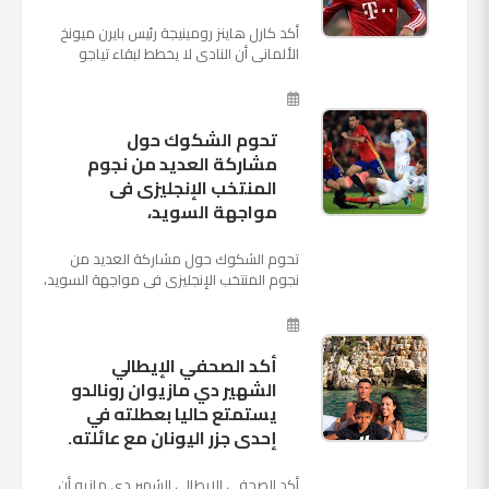
أكد كارل هاينز رومينيجة رئيس بايرن ميونخ
الألمانى أن النادى لا يخطط لبقاء تياجو
الكانتارا خلال فترة الانتقالات الصيفية الحالية
وأنه سيستم...
تحوم الشكوك حول
مشاركة العديد من نجوم
المنتخب الإنجليزى فى
مواجهة السويد،
تحوم الشكوك حول مشاركة العديد من
نجوم المنتخب الإنجليزى فى مواجهة السويد،
المقرر لها الرابعة من عصر السبت المقبل، على
ملعب "كوزموس آ...
أكد الصحفي الإيطالي
الشهير دي مازيوان رونالدو
يستمتع حاليا بعطلته في
إحدى جزر اليونان مع عائلته.
أكد الصحفي الإيطالي الشهير دي مازيو أن