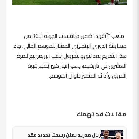
ملعب “آنفيلد” ضمن منافسات الجولة الـ36 من
مسابقة الدوري الإنجليزي الممتاز للموسم الحالي. جاء
هذا التكريم بعد تتويج ليفربول بلقب البريميرليج للمرة
العشرين في تاريخهم، وهو إنجاز كبير يُظهر قوة
الفريق وأدائه المتميز طوال الموسم.
مقالات قد تهمك
ريال مدريد يعلن رسميًا تجديد عقد