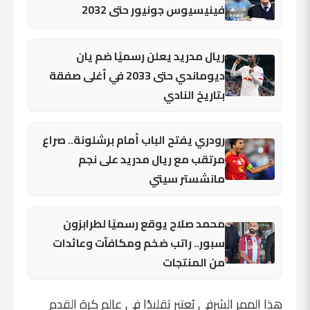
فينيسيوس جونيور حتى 2032
ريال مدريد يعلن رسميًا ضم يان
ديوماندي حتى 2033 في أغلى صفقة
بتاريخ النادي
رودري يفتح الباب أمام برشلونة.. صراع
مرتقب مع ريال مدريد على نجم
مانشستر سيتي
محمد صلاح يوقع رسميًا لطرابزون
سبور.. راتب ضخم ومكافآت وعائدات
من المنتجات
هذا الممر الشرفي يُعتبر تقليدًا في عالم كرة القدم