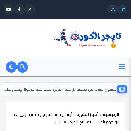
...
...
ليفربول يقترب من صفقة تاريخية.. عرض ضخم لضم باركولا ومفاوضات حاسمة مع باريس
الرئيسية
»
أخبار الكورة
»
أرسنال يُكرم ليفربول بممر شرفي بعد
تتويجهم بلقب البريميرليج للمرة العشرين