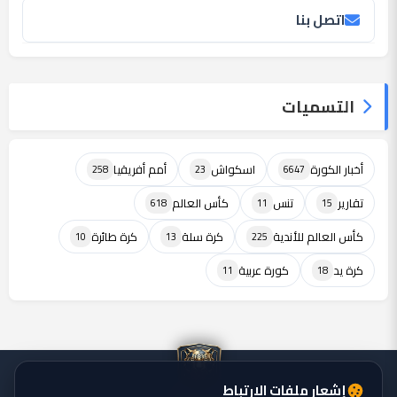
اتصل بنا
التسميات
أخبار الكورة
اسكواش
أمم أفريقيا
258
23
6647
تقارير
تنس
كأس العالم
618
11
15
كأس العالم للأندية
كرة سلة
كرة طائرة
10
13
225
كرة يد
كورة عربية
11
18
إشعار ملفات الارتباط