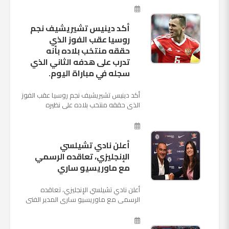
بينهما حاليا على م...
أكد دينيس تشيريشيف نجم
روسيا عقب الفوز الذي
حققه منتخب بلاده بأنه
تدرب على هدفه الثاني الذي
سجله في مباراة اليوم.
أكد دينيس تشيريشيف نجم روسيا عقب الفوز
الذي حققه منتخب بلاده على نظيره
السعودي بخماسية نظيفة في افتتاح بطولة
كأس العالم بأنه تدرب على هد...
أعلن نادي تشيلسي
الإنجليزي، تعاقده الرسمي
مع ماوريسيو ساري
أعلن نادي تشيلسي الإنجليزي، تعاقده
الرسمي مع ماوريسيو ساري المدير الفني
السابق لنابولي، لقيادة الفريق في الموسم
المقبل وخلافة أنطونيو كو...