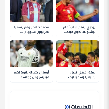
رودري يفتح الباب أمام
محمد صلاح يوقع رسميًا
برشلونة.. صراع مرتقب
لطرابزون سبور.. راتب
مع ريال مدريد على نجم
ضخم ومكافآت وعائدات
مانشستر سيتي
من المنتجات
بعثة الأهلي تصل
أرسنال يتحرك بقوة لضم
إسبانيا رسميًا لبدء
فينيسيوس وجلسة
معسكر الإعداد استعدادًا
حاسمة تحدد مستقبله
للموسم الجديد
مع ريال مدريد
التعليقات (
0
)