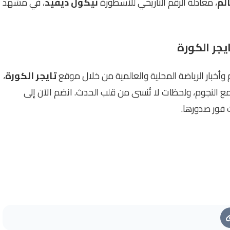
لم
، معادلةً الرقم التاريخي للأسطورة
نيكول ديفيد
، في مشهد
يجر الكورة
أخبار الرياضة المحلية والعالمية من خلال موقع
تايجر الكورة
،
ع النجوم، ولحظات لا تُنسى من قلب الحدث. انضم الآن إلى
 فور صدورها.