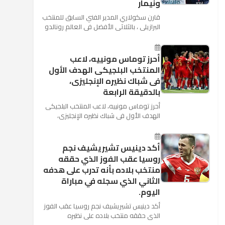
ونيمار
قارن سكولاري المدير الفني السابق للمنتخب
البرازيلي ، بالثلاثي الأفضل في العالم رونالدو
نجم ريال مدريد، وميسي نجم برشلونة ونيمار
نجم ...
أحرز توماس مونييه، لاعب
المنتخب البلجيكى الهدف الأول
فى شباك نظيره الإنجليزى،
بالدقيقة الرابعة
أحرز توماس مونييه، لاعب المنتخب البلجيكى
الهدف الأول فى شباك نظيره الإنجليزى،
بالدقيقة الرابعة من زمن المباراة المقامة
بينهما حاليا على م...
أكد دينيس تشيريشيف نجم
روسيا عقب الفوز الذي حققه
منتخب بلاده بأنه تدرب على هدفه
الثاني الذي سجله في مباراة
اليوم.
أكد دينيس تشيريشيف نجم روسيا عقب الفوز
الذي حققه منتخب بلاده على نظيره
السعودي بخماسية نظيفة في افتتاح بطولة