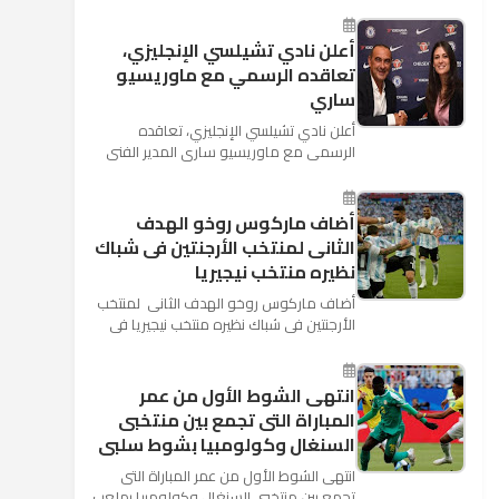
كأس العالم بأنه تدرب على هد...
أعلن نادي تشيلسي الإنجليزي،
تعاقده الرسمي مع ماوريسيو
ساري
أعلن نادي تشيلسي الإنجليزي، تعاقده
الرسمي مع ماوريسيو ساري المدير الفني
السابق لنابولي، لقيادة الفريق في الموسم
المقبل وخلافة أنطونيو كو...
أضاف ماركوس روخو الهدف
الثانى لمنتخب الأرجنتين فى شباك
نظيره منتخب نيجيريا
أضاف ماركوس روخو الهدف الثانى لمنتخب
الأرجنتين فى شباك نظيره منتخب نيجيريا فى
اللقاء الذى يجمع المنتخبين حاليا على ملعب
"كريستوفسك...
انتهى الشوط الأول من عمر
المباراة التى تجمع بين منتخبى
السنغال وكولومبيا بشوط سلبى
انتهى الشوط الأول من عمر المباراة التى
تجمع بين منتخبى السنغال وكولومبيا بملعب