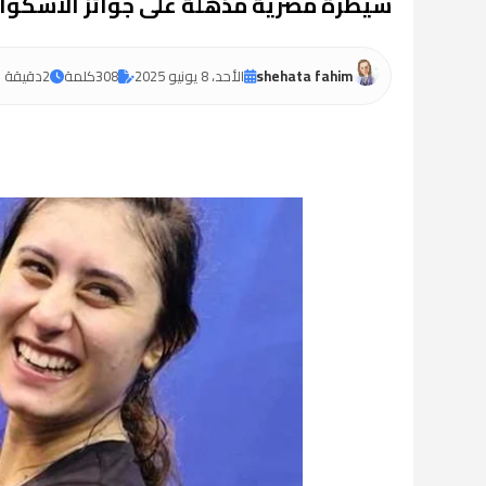
سيطرة مصرية مذهلة على جوائز الاسكواش لموس
shehata fahim
الأحد، 8 يونيو 2025
308
كلمة
2
دقيقة ق