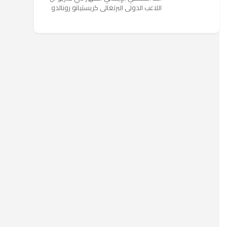
اللاعب الدولي البرتغالي كريستيانو رونالدو
يستمتع حاليا بعطلته في إحدى جزر اليونان
مع عائلته. وأضا...