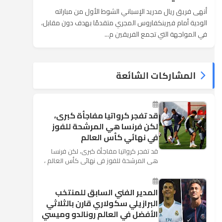
أنهى فريق ريال مدريد الإسباني الشوط الأول من مباراته
الودية أمام فيرينكفاروس المجري متقدمًا بهدف دون مقابل،
في المواجهة التي تجمع الفريقين م...
المشاركات الشائعة
قد تفجر كرواتيا مفاجأة كبرى،
لكن فرنسا هي المرشحة للفوز
في نهائي كأس العالم
قد تفجر كرواتيا مفاجأة كبرى، لكن فرنسا
هي المرشحة للفوز في نهائي كأس العالم ،
حيث تتوجه أنظار العالم إلى العاصمة
الروسية في يوم شديد الح...
المدير الفني السابق للمنتخب
البرازيلي سكولاري قارن بالثلاثي
الأفضل في العالم رونالدو وميسي