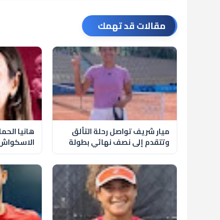
مقالات قد تهمك
ميار شريف تواصل رحلة التألق
هانيا الحم
وتتقدم إلى نصف نهائي بطولة
الاسكواش 
كولينا المفتوحة
مذهلة بلا 