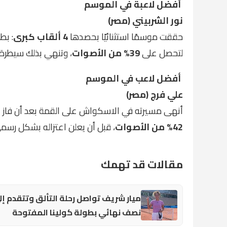
أفضل لاعبة في الموسم
نور الشربيني (مصر)
حققت موسمًا استثنائيًا بحصدها
4 ألقاب كبرى
: بط
لتحصل على
39% من الأصوات
، وتنهي بذلك سيطرة ن
أفضل لاعب في الموسم
علي فرج (مصر)
أنهى مسيرته في الاسكواش على القمة بعد أن فاز
ب
42% من الأصوات
، قبل أن يعلن اعتزاله بشكل رسمي
مقالات قد تهمك
ميار شريف تواصل رحلة التألق وتتقدم إل
نصف نهائي بطولة كولينا المفتوحة