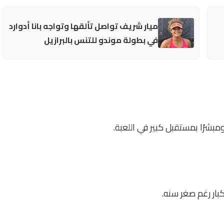
ميار شريف تواصل تألقها وتواجه بانا أدوارد
في بطولة موندو للتنس بالبرازيل
بشرًا بمستقبل كبير في اللعبة.
بار رغم صغر سنه.