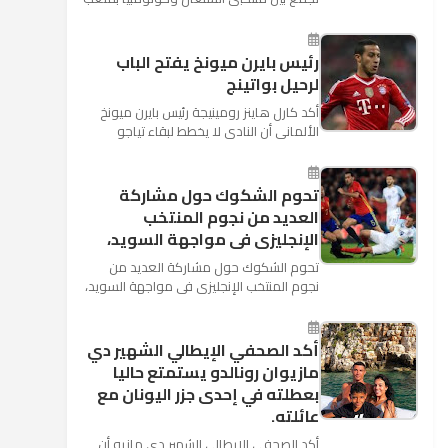
"كوسموس أرينا"، ضمن منافسات الجولة
الثالثة والأ...
رئيس بايرن ميونخ يفتح الباب
لرحيل بواتينج
أكد كارل هاينز رومينيجة رئيس بايرن ميونخ
الألمانى أن النادى لا يخطط لبقاء تياجو
الكانتارا خلال فترة الانتقالات الصيفية الحالية
وأنه سيستم...
تحوم الشكوك حول مشاركة
العديد من نجوم المنتخب
الإنجليزى فى مواجهة السويد،
تحوم الشكوك حول مشاركة العديد من
نجوم المنتخب الإنجليزى فى مواجهة السويد،
المقرر لها الرابعة من عصر السبت المقبل، على
ملعب "كوزموس آ...
أكد الصحفي الإيطالي الشهير دي
مازيوان رونالدو يستمتع حاليا
بعطلته في إحدى جزر اليونان مع
عائلته.
أكد الصحفي الإيطالي الشهير دي مازيو أن