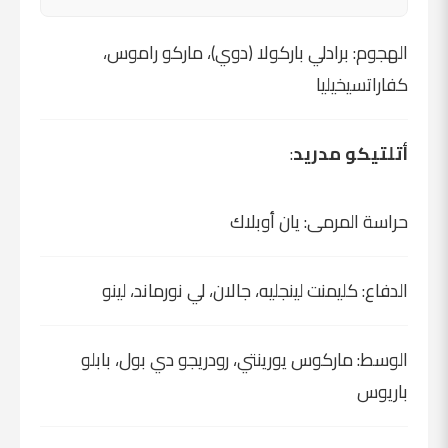
الهجوم: برادلي باركولا (دوي)، ماركو راموس،
كفاراتسيخيليا
أتلتيكو مدريد
:
حراسة المرمى: يان أوبلاك
الدفاع: كليمنت لينجليه، جالان، لي نورماند، لينو
الوسط: ماركوس يورينتي، رودريجو دي بول، بابلو
باريوس