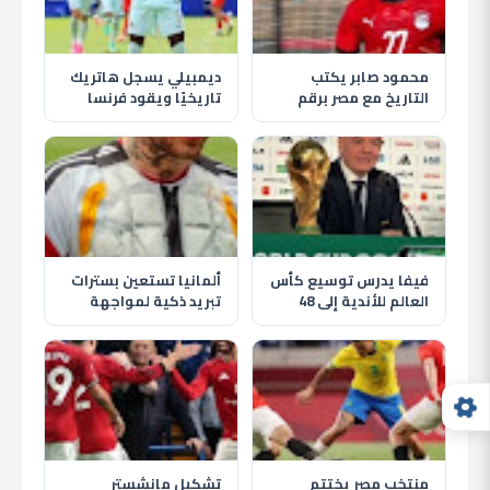
محمود صابر يكتب
ديمبيلي يسجل هاتريك
التاريخ مع مصر برقم
تاريخيًا ويقود فرنسا
قياسي عالمي ويقود
لاكتساح النرويج في
الفراعنة لإنجاز جديد
كأس العالم 2026
بالمونديال
فيفا يدرس توسيع كأس
ألمانيا تستعين بسترات
العالم للأندية إلى 48
تبريد ذكية لمواجهة
فريقًا بداية من 2029
حرارة كأس العالم 2026
منتخب مصر يختتم
تشكيل مانشستر