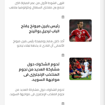
انتهى الشوط الأول من عمر المباراة التى
تجمع بين منتخبى السنغال وكولومبيا بملعب
"كوسموس أرينا"، ضمن منافسات الجولة
الثالثة والأ...
رئيس بايرن ميونخ يفتح
الباب لرحيل بواتينج
أكد كارل هاينز رومينيجة رئيس بايرن ميونخ
الألمانى أن النادى لا يخطط لبقاء تياجو
الكانتارا خلال فترة الانتقالات الصيفية الحالية
وأنه سيستم...
تحوم الشكوك حول
مشاركة العديد من نجوم
المنتخب الإنجليزى فى
مواجهة السويد،
تحوم الشكوك حول مشاركة العديد من
نجوم المنتخب الإنجليزى فى مواجهة السويد،
المقرر لها الرابعة من عصر السبت المقبل، على
ملعب "كوزموس آ...