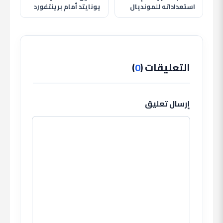
استعداداته للمونديال
يونايتد أمام برينتفورد
بوديتين ناريتين أمام
وصراع الأبطال يشتعل
روسيا والبرازيل
التعليقات (
0
)
إرسال تعليق