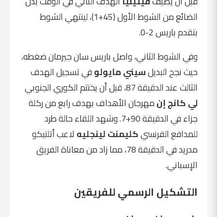
قبل أن يضيف
فيتينيا
الهدف الثاني في الوقت بدل
الضائع من الشوط الأول (45+1)، لينتهي الشوط
بتقدم باريس 2-0.
وفي الشوط الثاني، واصل باريس سان جيرمان ضغطه،
حيث نجح البديل
سيني مايولو
في تسجيل الهدف
الثالث عند الدقيقة 87، قبل أن يختتم الكوري الجنوبي
لي كانج إن
مهرجان الأهداف بهدف رابع من ركلة
جزاء في الدقيقة 90+7. وشهد اللقاء حالة طرد
للمدافع الفرنسي
كليمنت لينجليه
لاعب أتلتيكو
مدريد في الدقيقة 78، مما زاد من معاناة الفريق
الإسباني.
التشكيل الرسمي للفريقين