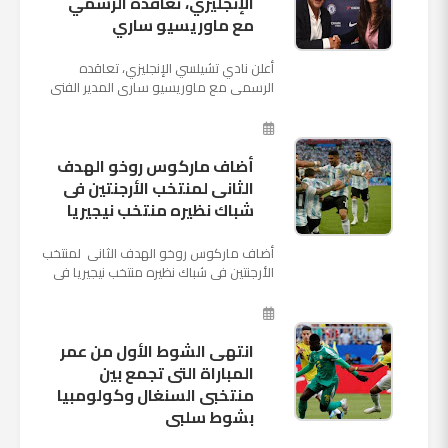
الإنجليزي، تعاقده الرسمي
مع ماوريسيو ساري
أعلن نادي تشيلسي الإنجليزي، تعاقده
الرسمي مع ماوريسيو ساري المدير الفني
السابق لنابولي، لقيادة الفريق في الموسم
المقبل وخلافة أنطونيو كو...
أضاف ماركوس روخو الهدف
الثانى لمنتخب الأرجنتين فى
شباك نظيره منتخب نيجيريا
أضاف ماركوس روخو الهدف الثانى لمنتخب
الأرجنتين فى شباك نظيره منتخب نيجيريا فى
اللقاء الذى يجمع المنتخبين حاليا على ملعب
"كريستوفسك...
انتهى الشوط الأول من عمر
المباراة التى تجمع بين
منتخبى السنغال وكولومبيا
بشوط سلبى