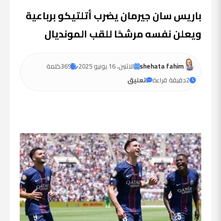
باريس سان جيرمان يضرب أتلتيكو برباعية
ويعلن نفسه مرشحًا للقب المونديال
shehata fahim
الاثنين، 16 يونيو 2025
369
كلمة
2
دقيقة قراءة
تعليق