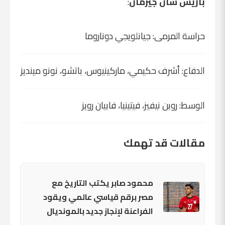
باريس سان جيرمان
:
حراسة المرمى: جيانلويجي دوناروما
الدفاع: أشرف حكيمي، ماركينيوس، باتشو، نونو مينديز
الوسط: روبن نيفيز، فيتينيا، فابيان رويز
مقالات قد تهمك
محمود صابر يكتب التاريخ مع
مصر برقم قياسي عالمي ويقود
الفراعنة لإنجاز جديد بالمونديال