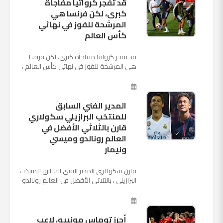
قد تفجر كرواتيا مفاجأة
كبرى، لكن فرنسا هي
المرشحة للفوز في نهائي
كأس العالم
قد تفجر كرواتيا مفاجأة كبرى، لكن فرنسا
هي المرشحة للفوز في نهائي كأس العالم ،
حيث تتوجه أنظار العالم إلى العاصمة
الروسية في يوم شديد الح...
المدير الفني السابق
للمنتخب البرازيلي سكولاري
قارن بالثلاثي الأفضل في
العالم رونالدو وميسي
ونيمار
قارن سكولاري المدير الفني السابق للمنتخب
البرازيلي ، بالثلاثي الأفضل في العالم رونالدو
نجم ريال مدريد، وميسي نجم برشلونة ونيمار
نجم ...
أحرز توماس مونييه، لاعب