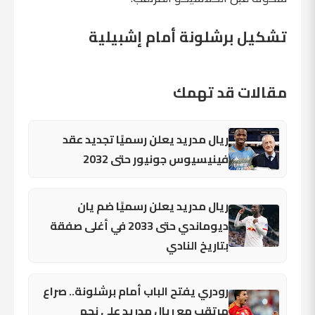
تشكيل برشلونة أمام إشبيلية
مقالات قد تهمك
ريال مدريد يعلن رسميًا تجديد عقد
فينيسيوس جونيور حتى 2032
ريال مدريد يعلن رسميًا ضم يان
ديوماندي حتى 2033 في أغلى صفقة
بتاريخ النادي
رودري يفتح الباب أمام برشلونة.. صراع
مرتقب مع ريال مدريد على نجم