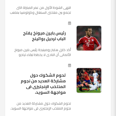
انتهى الشوط الأول من عمر المباراة التى
تجمع بين منتخبى السنغال وكولومبيا بملعب
"كوسموس أرينا"، ضمن منافسات الجولة
الثالثة والأ...
رئيس بايرن ميونخ يفتح
الباب لرحيل بواتينج
أكد كارل هاينز رومينيجة رئيس بايرن ميونخ
الألمانى أن النادى لا يخطط لبقاء تياجو
الكانتارا خلال فترة الانتقالات الصيفية الحالية
وأنه سيستم...
تحوم الشكوك حول
مشاركة العديد من نجوم
المنتخب الإنجليزى فى
مواجهة السويد،
تحوم الشكوك حول مشاركة العديد من
نجوم المنتخب الإنجليزى فى مواجهة السويد،
المقرر لها الرابعة من عصر السبت المقبل، على