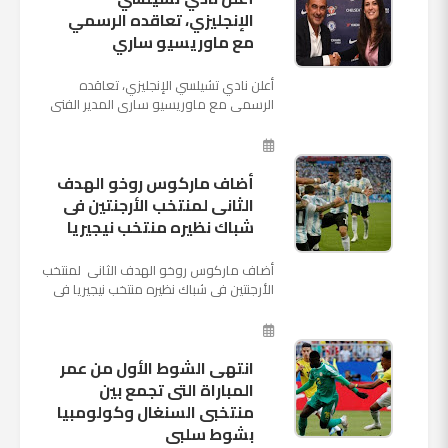
الإنجليزي، تعاقده الرسمي
مع ماوريسيو ساري
أعلن نادي تشيلسي الإنجليزي، تعاقده
الرسمي مع ماوريسيو ساري المدير الفني
السابق لنابولي، لقيادة الفريق في الموسم
المقبل وخلافة أنطونيو كو...
أضاف ماركوس روخو الهدف
الثانى لمنتخب الأرجنتين فى
شباك نظيره منتخب نيجيريا
أضاف ماركوس روخو الهدف الثانى لمنتخب
الأرجنتين فى شباك نظيره منتخب نيجيريا فى
اللقاء الذى يجمع المنتخبين حاليا على ملعب
"كريستوفسك...
انتهى الشوط الأول من عمر
المباراة التى تجمع بين
منتخبى السنغال وكولومبيا
بشوط سلبى