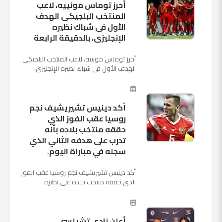
أحرز توماس مونييه، لاعب
المنتخب البلجيكى الهدف
الأول فى شباك نظيره
الإنجليزى، بالدقيقة الرابعة
أحرز توماس مونييه، لاعب المنتخب البلجيكى
الهدف الأول فى شباك نظيره الإنجليزى،
بالدقيقة الرابعة من زمن المباراة المقامة
بينهما حاليا على م...
أكد دينيس تشيريشيف نجم
روسيا عقب الفوز الذي
حققه منتخب بلاده بأنه
تدرب على هدفه الثاني الذي
سجله في مباراة اليوم.
أكد دينيس تشيريشيف نجم روسيا عقب الفوز
الذي حققه منتخب بلاده على نظيره
السعودي بخماسية نظيفة في افتتاح بطولة
كأس العالم بأنه تدرب على هد...
أعلن نادي تشيلسي