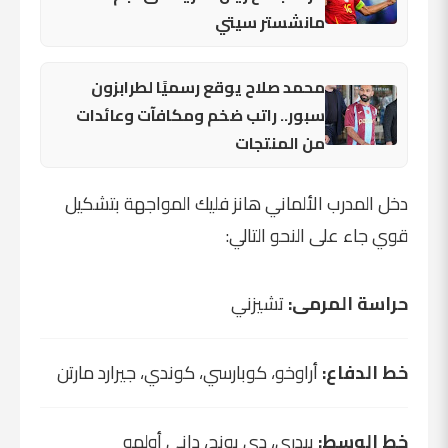
مانشستر سيتي
محمد صلاح يوقع رسميًا لطرابزون
سبور.. راتب ضخم ومكافآت وعائدات
من المنتجات
دخل المدرب الألماني هانز فليك المواجهة بتشكيل
قوي جاء على النحو التالي:
حراسة المرمى:
تشيزني
خط الدفاع:
أراوخو، كوبارسي، كوندي، جيرارد مارتن
خط الوسط:
بيدري، دي يونج، داني أولمو