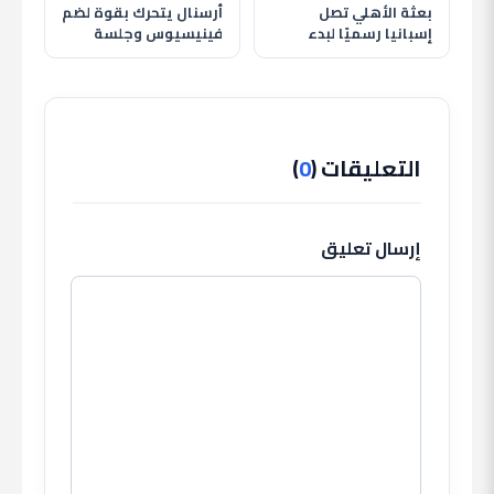
بعثة الأهلي تصل
أرسنال يتحرك بقوة لضم
إسبانيا رسميًا لبدء
فينيسيوس وجلسة
معسكر الإعداد استعدادًا
حاسمة تحدد مستقبله
للموسم الجديد
مع ريال مدريد
التعليقات (
0
)
إرسال تعليق