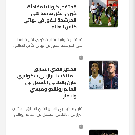
قد تفجر كرواتيا مفاجأة
كبرى، لكن فرنسا هي
المرشحة للفوز في نهائي
كأس العالم
قد تفجر كرواتيا مفاجأة كبرى، لكن فرنسا
هي المرشحة للفوز في نهائي كأس العالم ،
حيث تتوجه أنظار العالم إلى العاصمة
الروسية في يوم شديد الح...
المدير الفني السابق
للمنتخب البرازيلي سكولاري
قارن بالثلاثي الأفضل في
العالم رونالدو وميسي
ونيمار
قارن سكولاري المدير الفني السابق للمنتخب
البرازيلي ، بالثلاثي الأفضل في العالم رونالدو
نجم ريال مدريد، وميسي نجم برشلونة ونيمار
نجم ...