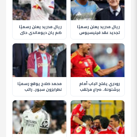
ريال مدريد يعلن رسميًا
ريال مدريد يعلن رسميًا
تجديد عقد فينيسيوس
ضم يان ديوماندي حتى
جونيور حتى 2032
2033 في أغلى صفقة
بتاريخ النادي
رودري يفتح الباب أمام
محمد صلاح يوقع رسميًا
برشلونة.. صراع مرتقب
لطرابزون سبور.. راتب
مع ريال مدريد على نجم
ضخم ومكافآت وعائدات
مانشستر سيتي
من المنتجات