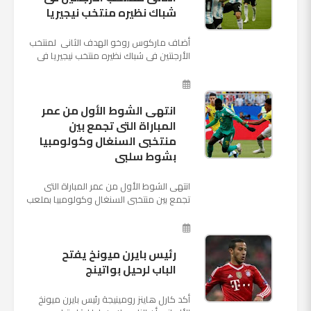
شباك نظيره منتخب نيجيريا
أضاف ماركوس روخو الهدف الثانى لمنتخب
الأرجنتين فى شباك نظيره منتخب نيجيريا فى
اللقاء الذى يجمع المنتخبين حاليا على ملعب
"كريستوفسك...
انتهى الشوط الأول من عمر
المباراة التى تجمع بين
منتخبى السنغال وكولومبيا
بشوط سلبى
انتهى الشوط الأول من عمر المباراة التى
تجمع بين منتخبى السنغال وكولومبيا بملعب
"كوسموس أرينا"، ضمن منافسات الجولة
الثالثة والأ...
رئيس بايرن ميونخ يفتح
الباب لرحيل بواتينج
أكد كارل هاينز رومينيجة رئيس بايرن ميونخ