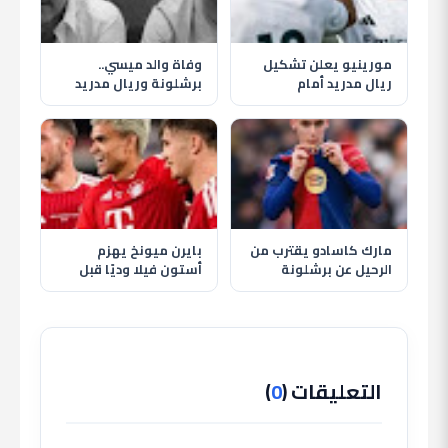
مورينيو يعلن تشكيل
وفاة والد ميسي..
ريال مدريد أمام
برشلونة وريال مدريد
فيرينكفاروس وظهور
يقدمان التعازي
إندريك أساسيًا
لأسطورة الأرجنتين
مارك كاسادو يقترب من
بايرن ميونخ يهزم
الرحيل عن برشلونة
أستون فيلا وديًا قبل
والهلال يترقب حسم
انطلاق الموسم الجديد
الصفقة
التعليقات (
0
)