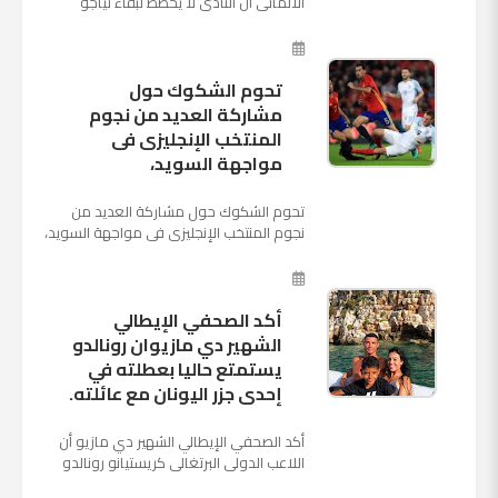
الألمانى أن النادى لا يخطط لبقاء تياجو
الكانتارا خلال فترة الانتقالات الصيفية الحالية
وأنه سيستم...
تحوم الشكوك حول
مشاركة العديد من نجوم
المنتخب الإنجليزى فى
مواجهة السويد،
تحوم الشكوك حول مشاركة العديد من
نجوم المنتخب الإنجليزى فى مواجهة السويد،
المقرر لها الرابعة من عصر السبت المقبل، على
ملعب "كوزموس آ...
أكد الصحفي الإيطالي
الشهير دي مازيوان رونالدو
يستمتع حاليا بعطلته في
إحدى جزر اليونان مع عائلته.
أكد الصحفي الإيطالي الشهير دي مازيو أن
اللاعب الدولي البرتغالي كريستيانو رونالدو
يستمتع حاليا بعطلته في إحدى جزر اليونان