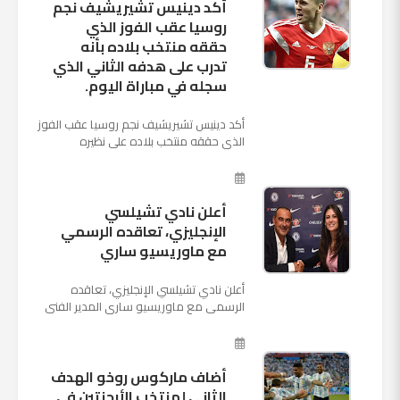
أكد دينيس تشيريشيف نجم
روسيا عقب الفوز الذي
حققه منتخب بلاده بأنه
تدرب على هدفه الثاني الذي
سجله في مباراة اليوم.
أكد دينيس تشيريشيف نجم روسيا عقب الفوز
الذي حققه منتخب بلاده على نظيره
السعودي بخماسية نظيفة في افتتاح بطولة
كأس العالم بأنه تدرب على هد...
أعلن نادي تشيلسي
الإنجليزي، تعاقده الرسمي
مع ماوريسيو ساري
أعلن نادي تشيلسي الإنجليزي، تعاقده
الرسمي مع ماوريسيو ساري المدير الفني
السابق لنابولي، لقيادة الفريق في الموسم
المقبل وخلافة أنطونيو كو...
أضاف ماركوس روخو الهدف
الثانى لمنتخب الأرجنتين فى