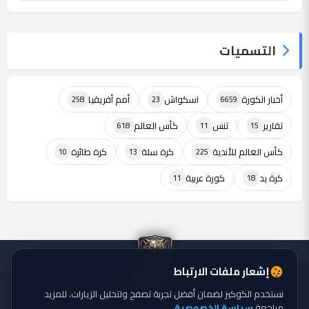
التسميات
أخبار الكورة
اسكواش
أمم أفريقيا
258
23
6659
تقارير
تنس
كأس العالم
618
11
15
كأس العالم للأندية
كرة سلة
كرة طائرة
10
13
225
كرة يد
كورة عربية
11
18
إشعار ملفات الارتباط
نستخدم الكوكيز لضمان أفضل تجربة تصفح ولتحليل الزيارات. للمزيد
مراجعة
سياسة الخصوصية
.