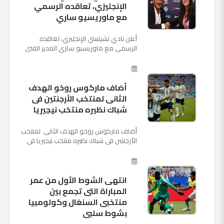
الإنجليزي، تعاقده الرسمي
مع ماوريسيو ساري
أعلن نادي تشيلسي الإنجليزي، تعاقده
الرسمي مع ماوريسيو ساري المدير الفني
السابق لنابولي، لقيادة الفريق في الموسم
المقبل وخلافة أنطونيو كو...
أضاف ماركوس روخو الهدف
الثانى لمنتخب الأرجنتين فى
شباك نظيره منتخب نيجيريا
أضاف ماركوس روخو الهدف الثانى لمنتخب
الأرجنتين فى شباك نظيره منتخب نيجيريا فى
اللقاء الذى يجمع المنتخبين حاليا على ملعب
"كريستوفسك...
انتهى الشوط الأول من عمر
المباراة التى تجمع بين
منتخبى السنغال وكولومبيا
بشوط سلبى