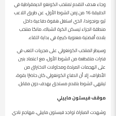
وجاء هدف التقدم لمنتخب الكونغو الديمقراطية في
الدقيقة 16 من زمن الشوط الأول، عن طريق اللاعب
ثيو بونجوندا، الذي استغل هفوة دفاعية داخل
منطقة الجزاء ليسكن الكرة الشباك، مانحًا منتخب
بلاده أفضلية معنوية كبيرة في بداية اللقاء.
وسيطر المنتخب الكونغولي على مجريات اللعب في
فترات متقطعة من الشوط الأول، مع اعتماد بنين
على الهجمات المرتدة ومحاولات الاختراق من
الأطراف، إلا أن الدفاع الكونغولي كان حاضرًا بقوة،
لينتهي الشوط بتقدم مستحق بهدف دون مقابل.
موقف فيستون ماييلي
وشهدت المباراة تواجد فيستون ماييلي، مهاجم نادي