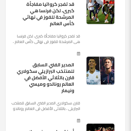
قد تفجر كرواتيا مفاجأة
كبرى، لكن فرنسا هي
المرشحة للفوز في نهائي
كأس العالم
قد تفجر كرواتيا مفاجأة كبرى، لكن فرنسا
هي المرشحة للفوز في نهائي كأس العالم ،
حيث تتوجه أنظار العالم إلى العاصمة
الروسية في يوم شديد الح...
المدير الفني السابق
للمنتخب البرازيلي سكولاري
قارن بالثلاثي الأفضل في
العالم رونالدو وميسي
ونيمار
قارن سكولاري المدير الفني السابق للمنتخب
البرازيلي ، بالثلاثي الأفضل في العالم رونالدو
نجم ريال مدريد، وميسي نجم برشلونة ونيمار
نجم ...