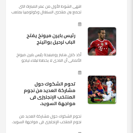
انتهى الشوط الأول من عمر المباراة التى
تجمع بين منتخبى السنغال وكولومبيا بملعب
"كوسموس أرينا"، ضمن منافسات الجولة
الثالثة والأ...
رئيس بايرن ميونخ يفتح
الباب لرحيل بواتينج
أكد كارل هاينز رومينيجة رئيس بايرن ميونخ
الألمانى أن النادى لا يخطط لبقاء تياجو
الكانتارا خلال فترة الانتقالات الصيفية الحالية
وأنه سيستم...
تحوم الشكوك حول
مشاركة العديد من نجوم
المنتخب الإنجليزى فى
مواجهة السويد،
تحوم الشكوك حول مشاركة العديد من
نجوم المنتخب الإنجليزى فى مواجهة السويد،
المقرر لها الرابعة من عصر السبت المقبل، على
ملعب "كوزموس آ...