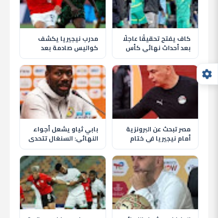
كاف يفتح تحقيقًا عاجلًا
مدرب نيجيريا يكشف
بعد أحداث نهائي كأس
كواليس صادمة بعد
أمم أفريقيا 2025 بين
الفوز على مصر في أمم
المغرب والسنغال
أفريقيا 2025
مصر تبحث عن البرونزية
بابي ثياو يشعل أجواء
أمام نيجيريا في ختام
النهائي: السنغال تتحدى
مشوار أمم أفريقيا 2025
المغرب في ليلة الحسم
الإفريقية