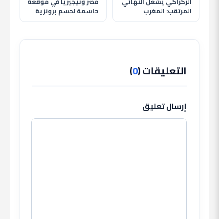
الركراكي يشعل النهائي
مصر ونيجيريا في موقعة
المرتقب: المغرب
حاسمة لحسم برونزية
يصطدم بالسنغال في
كأس أمم أفريقيا 2025
ليلة إفريقية تاريخية
التعليقات (
0
)
إرسال تعليق