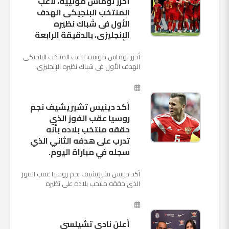
أحرز توماس مونييه، لاعب
المنتخب البلجيكى الهدف
الأول فى شباك نظيره
الإنجليزى، بالدقيقة الرابعة
أحرز توماس مونييه، لاعب المنتخب البلجيكى
الهدف الأول فى شباك نظيره الإنجليزى،
بالدقيقة الرابعة من زمن المباراة المقامة
بينهما حاليا على م...
أكد دينيس تشيريشيف نجم
روسيا عقب الفوز الذي
حققه منتخب بلاده بأنه
تدرب على هدفه الثاني الذي
سجله في مباراة اليوم.
أكد دينيس تشيريشيف نجم روسيا عقب الفوز
الذي حققه منتخب بلاده على نظيره
السعودي بخماسية نظيفة في افتتاح بطولة
كأس العالم بأنه تدرب على هد...
أعلن نادي تشيلسي