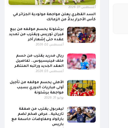
أغسطس 01, 2026
السد القطري يعلن مواجهة مولودية الجزائر في
كأس الأحرار بدلاً من الزمالك
برشلونة يحسم موقفه من بيع
فيران توريس ويقترب من تمديد
عقده حتى إشعار آخر
أغسطس 02, 2026
ريال مدريد يقترب من حسم
ملف فينيسيوس.. تفاصيل
العقد الجديد وراتبه المنتظر
أغسطس 03, 2026
الأهلي يحسم موقفه من تأجيل
أولى مباريات الدوري بسبب
مواجهة برشلونة
يوليو 31, 2026
ليفربول يقترب من صفقة
تاريخية.. عرض ضخم لضم
باركولا ومفاوضات حاسمة مع
باريس