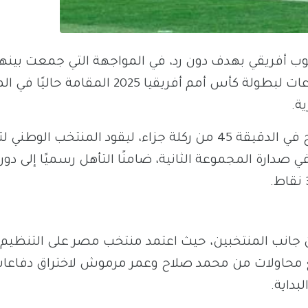
نوب أفريقي بهدف دون رد، في المواجهة التي جمعت بينه
على ملعب أدرار، ضمن الجولة الثانية من دور المجموعات لبطولة كأس أمم أفريقيا 2025 ا
ة.
وجاء هدف اللقاء الوحيد عن طريق النجم محمد صلاح في الدقيقة 45 من ركلة جزاء، ليقود المنتخب 
اني على التوالي، ويرفع رصيده إلى 6 نقاط في صدارة المجموعة الثانية، ضامنًا التأهل رسميًا إلى
ن جانب المنتخبين، حيث اعتمد منتخب مصر على التنظيم
مع محاولات من محمد صلاح وعمر مرموش لاختراق دفاعا
بداية.