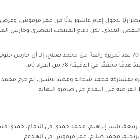
طراريًا بدخول إمام عاشور بدلًا من عمر مرموش، وفرض
ا النقص العددي، لكن دفاع المنتخب المصري وحارس الم
وكاد إمام عاشور أن يضيف الهدف الثاني في الدقيقة 70 بعد تمريرة رائعة من محمد صلاح، إلا أن حارس جنو
قًا في الدقيقة 78 من انفراد تام.
أخيرة بمشاركة محمد شحاتة ومهند لاشين، ثم خرج محمد
ربيعة، ياسر إبراهيم، محمد حمدي في الدفاع، حمدي فتح
يزيجيه، محمد صلاح، عمر مرموش في الهجوم.