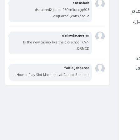
sotoshoh
dsquared2 jeans 950m3uudjq605
ام
dsquared2jeans,dsqua...
ن،
wahoojacquelyn
Is the new casino like the old-school 777? -
DRMCD...
عدد
ها
fairleijabbaree
How to Play Slot Machines at Casino Sites It's...