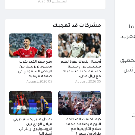
أغسطس 03, 2026
مشركات قد تعجبك
ما
لمقامة حاليًا في المغرب،
الوطني لتحقيق
أرسنال يتحرك بقوة لضم
رفع حظر القيد يقرب
فينيسيوس وجلسة
محمود تريزيجيه من
 دور ثمن
حاسمة تحدد مستقبله
الرياض السعودي في
مع ريال مدريد
صفقة مرتقبة
05 August, 2026
05 August, 2026
ت
كيف احتفت الصحافة
تعادل مثير يحسم ديربي
التركية بصفقة محمد
ميلان الودي بين
صلاح التاريخية مع
الروسونيري وإنتر في
طرابزون سبور؟
أستراليا