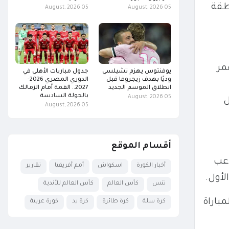
ل منطقة
05 August, 2026
05 August, 2026
قوي على عمر
يوفنتوس يهزم تشيلسي
جدول مباريات الأهلي في
وديًا بهدف زيجروفا قبل
الدوري المصري 2026-
انطلاق الموسم الجديد
2027.. القمة أمام الزمالك
بالجولة السادسة
05 August, 2026
ل
05 August, 2026
أقسام الموقع
تر لاعب
أخبار الكورة
اسكواش
أمم أفريقيا
تقارير
تنس
كأس العالم
كأس العالم للأندية
ب مصر المباراة
كرة سلة
كرة طائرة
كرة يد
كورة عربية