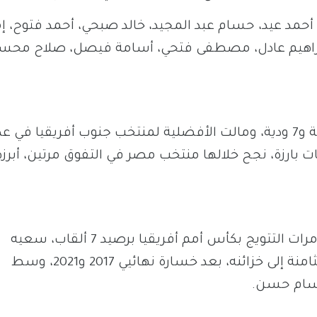
حمد عيد، حسام عبد المجيد، خالد صبحي، أحمد فتوح، إم
إبراهيم عادل، مصطفى فتحي، أسامة فيصل، صلاح محس
تقابل المنتخبان تاريخيًا في 12 مواجهة، منها 5 رسمية و7 ودية، ومالت الأفضلية لمنتخب جنوب أفريقيا في 
بينما شهدت كأس أمم أفريقيا 3 مواجهات بارزة، نجح خلالها منتخب مصر في التفوق مرتين، أبرز
يواصل منتخب مصر، صاحب الرقم القياسي في عدد مرات التتويج بكأس أمم أفريقيا برصيد 7 ألقاب، سعيه
لاستعادة اللقب الغائب منذ 2010، وإضافة النجمة الثامنة إلى خزائنه، بعد خسارة نهائيي 2017 و2021، وسط
حسام حسن.