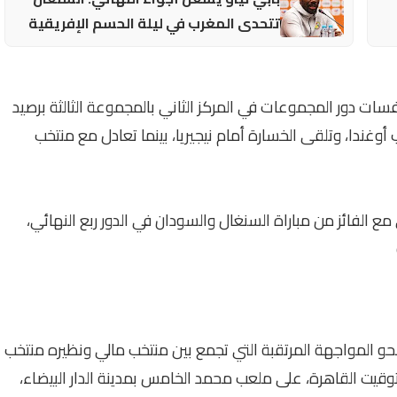
تتحدى المغرب في ليلة الحسم الإفريقية
ى دور الـ16 بعدما أنهى منافسات دور المجموعات في المركز الثاني بالمجموعة الثالثة برصيد
أوغندا، وتلقى الخسارة أمام نيجيريا، بينما تعادل مع منتخب
 الفائز من مباراة السنغال والسودان في الدور ربع النهائي،
نحو المواجهة المرتقبة التي تجمع بين منتخب مالي ونظيره منتخب
وقيت القاهرة، على ملعب محمد الخامس بمدينة الدار البيضاء،