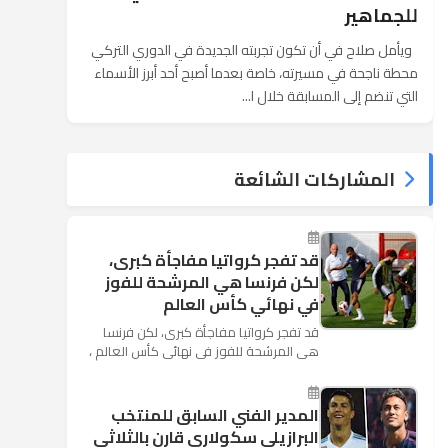
للجماهير
ويأمل صلاح في أن تكون تجربته الجديدة في الدوري التركي
محطة ناجحة في مسيرته، خاصة بعدما أصبح أحد أبرز الأسماء
التي تنضم إلى المسابقة خلال ا...
المشاركات الشائعة
قد تفجر كرواتيا مفاجأة كبرى،
لكن فرنسا هي المرشحة للفوز
في نهائي كأس العالم
قد تفجر كرواتيا مفاجأة كبرى، لكن فرنسا
هي المرشحة للفوز في نهائي كأس العالم ،
حيث تتوجه أنظار العالم إلى العاصمة
الروسية في يوم شديد الح...
المدير الفني السابق للمنتخب
البرازيلي سكولاري قارن بالثلاثي