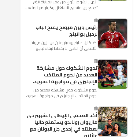
انتهى الشوط الأول من عمر المباراة التى
تجمع بين منتخبى السنغال وكولومبيا بملعب
"كوسموس أرينا"، ضمن منافسات الجولة
الثالثة والأ...
رئيس بايرن ميونخ يفتح الباب
لرحيل بواتينج
أكد كارل هاينز رومينيجة رئيس بايرن ميونخ
الألمانى أن النادى لا يخطط لبقاء تياجو
الكانتارا خلال فترة الانتقالات الصيفية الحالية
وأنه سيستم...
تحوم الشكوك حول مشاركة
العديد من نجوم المنتخب
الإنجليزى فى مواجهة السويد،
تحوم الشكوك حول مشاركة العديد من
نجوم المنتخب الإنجليزى فى مواجهة السويد،
المقرر لها الرابعة من عصر السبت المقبل، على
ملعب "كوزموس آ...
أكد الصحفي الإيطالي الشهير دي
مازيوان رونالدو يستمتع حاليا
بعطلته في إحدى جزر اليونان مع
عائلته.