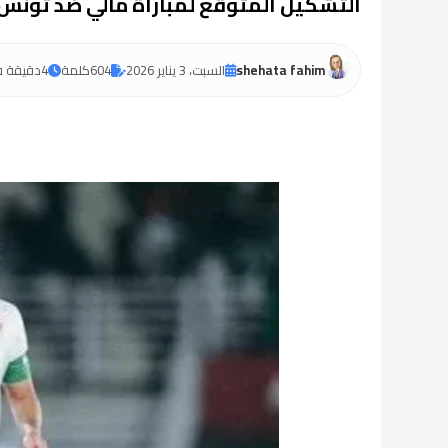
التشكيل المتوقع لمباراة مالي ضد تونس اليوم في دور الـ16 
shehata fahim
السبت، 3 يناير 2026
604
كلمة
4
دقيقة ق