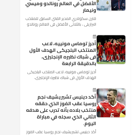
الأفضل في العالم رونالدو وميسي
ونيمار
قارن سكولاري المدير الفني السابق للمنتخب
البرازيلي ، بالثلاثي الأفضل في العالم رونالدو
نجم ريال مدريد، وميسي نجم برشلونة ونيمار
نجم ...
أحرز توماس مونييه، لاعب
المنتخب البلجيكى الهدف الأول
فى شباك نظيره الإنجليزى،
بالدقيقة الرابعة
أحرز توماس مونييه، لاعب المنتخب البلجيكى
الهدف الأول فى شباك نظيره الإنجليزى،
بالدقيقة الرابعة من زمن المباراة المقامة
بينهما حاليا على م...
أكد دينيس تشيريشيف نجم
روسيا عقب الفوز الذي حققه
منتخب بلاده بأنه تدرب على هدفه
الثاني الذي سجله في مباراة
اليوم.
أكد دينيس تشيريشيف نجم روسيا عقب الفوز