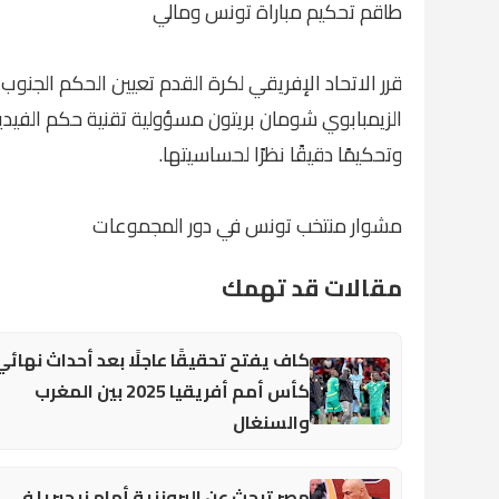
طاقم تحكيم مباراة تونس ومالي
قرر الاتحاد الإفريقي لكرة القدم تعيين الحكم الجنوب
وتحكيمًا دقيقًا نظرًا لحساسيتها.
مشوار منتخب تونس في دور المجموعات
مقالات قد تهمك
كاف يفتح تحقيقًا عاجلًا بعد أحداث نهائي
كأس أمم أفريقيا 2025 بين المغرب
والسنغال
مصر تبحث عن البرونزية أمام نيجيريا في