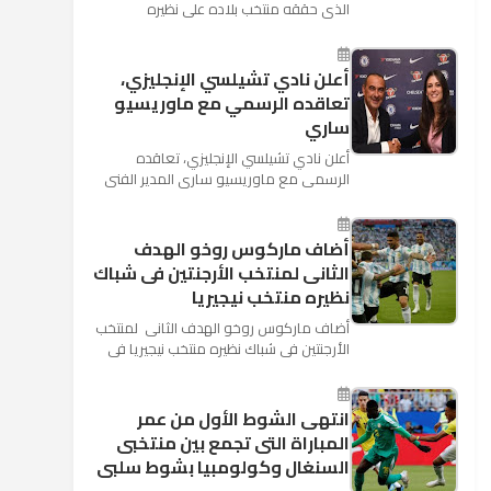
الذي حققه منتخب بلاده على نظيره
السعودي بخماسية نظيفة في افتتاح بطولة
كأس العالم بأنه تدرب على هد...
أعلن نادي تشيلسي الإنجليزي،
تعاقده الرسمي مع ماوريسيو
ساري
أعلن نادي تشيلسي الإنجليزي، تعاقده
الرسمي مع ماوريسيو ساري المدير الفني
السابق لنابولي، لقيادة الفريق في الموسم
المقبل وخلافة أنطونيو كو...
أضاف ماركوس روخو الهدف
الثانى لمنتخب الأرجنتين فى شباك
نظيره منتخب نيجيريا
أضاف ماركوس روخو الهدف الثانى لمنتخب
الأرجنتين فى شباك نظيره منتخب نيجيريا فى
اللقاء الذى يجمع المنتخبين حاليا على ملعب
"كريستوفسك...
انتهى الشوط الأول من عمر
المباراة التى تجمع بين منتخبى
السنغال وكولومبيا بشوط سلبى