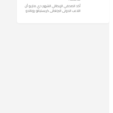
أكد الصحفي الإيطالي الشهير دي مازيو أن
اللاعب الدولي البرتغالي كريستيانو رونالدو
يستمتع حاليا بعطلته في إحدى جزر اليونان
مع عائلته. وأضا...