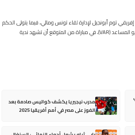
 إفريقي توم أبونجيل لإدارة لقاء تونس ومالي، فيما يتولى الحكم
الزيمبابوي شومان بريتون مسؤولية تقنية حكم الفيديو المساعد (VAR)، في مباراة من المتوقع أن تشهد ندية
مدرب نيجيريا يكشف كواليس صادمة بعد
الفوز على مصر في أمم أفريقيا 2025
بابي ثياو يشعل أجواء النهائي: السنغال