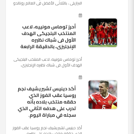
البرازيلي ، بالثلاثي الأفضل في العالم رونالدو
نجم ريال مدريد، وميسي نجم برشلونة ونيمار
نجم ...
أحرز توماس مونييه، لاعب
المنتخب البلجيكى الهدف
الأول فى شباك نظيره
الإنجليزى، بالدقيقة الرابعة
أحرز توماس مونييه، لاعب المنتخب البلجيكى
الهدف الأول فى شباك نظيره الإنجليزى،
بالدقيقة الرابعة من زمن المباراة المقامة
بينهما حاليا على م...
أكد دينيس تشيريشيف نجم
روسيا عقب الفوز الذي
حققه منتخب بلاده بأنه
تدرب على هدفه الثاني الذي
سجله في مباراة اليوم.
أكد دينيس تشيريشيف نجم روسيا عقب الفوز
الذي حققه منتخب بلاده على نظيره