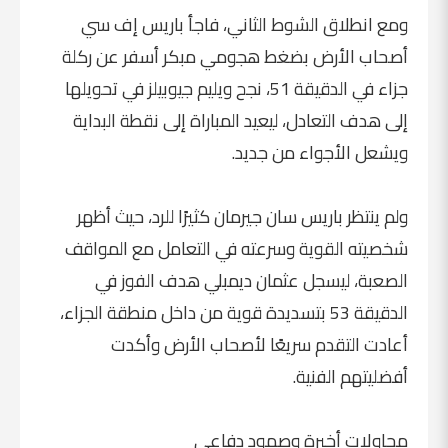
ومع انطلاق الشوط الثاني، فاجأ باريس إف سي
أصحاب الأرض بضغط هجومي مبكر أسفر عن ركلة
جزاء في الدقيقة 51، نجح ويليم جيوبيلز في تحويلها
إلى هدف التعادل، ليعيد المباراة إلى نقطة البداية
ويشعل الأجواء من جديد.
ولم ينتظر باريس سان جيرمان كثيرًا للرد، حيث أظهر
شخصيته القوية وسرعته في التعامل مع المواقف
الصعبة، ليسجل عثمان ديمبلي هدف الفوز في
الدقيقة 53 بتسديدة قوية من داخل منطقة الجزاء،
أعادت التقدم سريعًا لأصحاب الأرض وأكدت
أفضليتهم الفنية.
محاولات أخيرة وصمود دفاعي