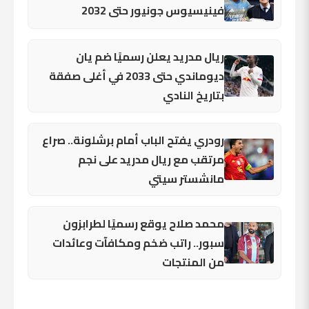
فينيسيوس جونيور حتى 2032
ريال مدريد يعلن رسميًا ضم يان
ديوماندي حتى 2033 في أغلى صفقة
بتاريخ النادي
رودري يفتح الباب أمام برشلونة.. صراع
مرتقب مع ريال مدريد على نجم
مانشستر سيتي
محمد صلاح يوقع رسميًا لطرابزون
سبور.. راتب ضخم ومكافآت وعائدات
من المنتجات