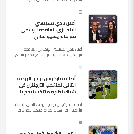
السعودي بخماسية نظيفة في افتتاح بطولة
كأس العالم بأنه تدرب على هد...
أعلن نادي تشيلسي
الإنجليزي، تعاقده الرسمي
مع ماوريسيو ساري
أعلن نادي تشيلسي الإنجليزي، تعاقده
الرسمي مع ماوريسيو ساري المدير الفني
السابق لنابولي، لقيادة الفريق في الموسم
المقبل وخلافة أنطونيو كو...
أضاف ماركوس روخو الهدف
الثانى لمنتخب الأرجنتين فى
شباك نظيره منتخب نيجيريا
أضاف ماركوس روخو الهدف الثانى لمنتخب
الأرجنتين فى شباك نظيره منتخب نيجيريا فى
اللقاء الذى يجمع المنتخبين حاليا على ملعب
"كريستوفسك...
انتهى الشوط الأول من عمر