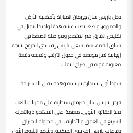
دخل باريس سان جيرمان المباراة بأفضلية الأرض
والجمهور، واضعًا نصب عينيه هدفًا واضحًا يتمثل في
تقليص الفارق مع المتصدر ومواصلة الضغط في
سباق القمة، بينما سعى باريس إف سي للخروج بنتيجة
إيجابية تعزز موقعه في جدول الترتيب وتمنحه دفعة
معنوية قوية في صراع البقاء.
شوط أول بسيطرة باريسية وهدف قبل الاستراحة
فرض باريس سان جيرمان سيطرته على مجريات اللعب
منذ الدقائق الأولى، معتمدًا على الاستحواذ والتحرك
السريع في العمق والأطراف، في محاولة لاختراق
دفاعات باريس إف سي المتكتلة. وشهد الشوط الأول