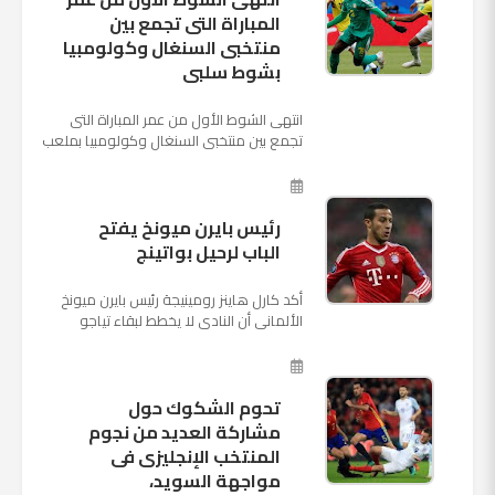
المباراة التى تجمع بين
منتخبى السنغال وكولومبيا
بشوط سلبى
انتهى الشوط الأول من عمر المباراة التى
تجمع بين منتخبى السنغال وكولومبيا بملعب
"كوسموس أرينا"، ضمن منافسات الجولة
الثالثة والأ...
رئيس بايرن ميونخ يفتح
الباب لرحيل بواتينج
أكد كارل هاينز رومينيجة رئيس بايرن ميونخ
الألمانى أن النادى لا يخطط لبقاء تياجو
الكانتارا خلال فترة الانتقالات الصيفية الحالية
وأنه سيستم...
تحوم الشكوك حول
مشاركة العديد من نجوم
المنتخب الإنجليزى فى
مواجهة السويد،