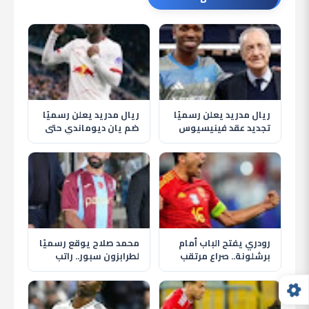
ريال مدريد يعلن رسميًا
ريال مدريد يعلن رسميًا
تجديد عقد فينيسيوس
ضم يان ديوماندي حتى
جونيور حتى 2032
2033 في أغلى صفقة
بتاريخ النادي
رودري يفتح الباب أمام
محمد صلاح يوقع رسميًا
برشلونة.. صراع مرتقب
لطرابزون سبور.. راتب
مع ريال مدريد على نجم
ضخم ومكافآت وعائدات
مانشستر سيتي
من المنتجات