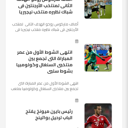
الثانى لمنتخب الأرجنتين فى
شباك نظيره منتخب نيجيريا
أضاف ماركوس روخو الهدف الثانى لمنتخب
الأرجنتين فى شباك نظيره منتخب نيجيريا فى
اللقاء الذى يجمع المنتخبين حاليا على ملعب
"كريستوفسك...
انتهى الشوط الأول من عمر
المباراة التى تجمع بين
منتخبى السنغال وكولومبيا
بشوط سلبى
انتهى الشوط الأول من عمر المباراة التى
تجمع بين منتخبى السنغال وكولومبيا بملعب
"كوسموس أرينا"، ضمن منافسات الجولة
الثالثة والأ...
رئيس بايرن ميونخ يفتح
الباب لرحيل بواتينج