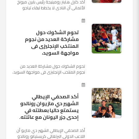
أكد كارل هاينز رومينيجة رئيس بايرن ميونخ
الألمانى أن النادى لا يخطط لبقاء تياجو
الكانتارا خلال فترة الانتقالات الصيفية الحالية
وأنه سيستم...
تحوم الشكوك حول
مشاركة العديد من نجوم
المنتخب الإنجليزى فى
مواجهة السويد،
تحوم الشكوك حول مشاركة العديد من
نجوم المنتخب الإنجليزى فى مواجهة السويد،
المقرر لها الرابعة من عصر السبت المقبل، على
ملعب "كوزموس آ...
أكد الصحفي الإيطالي
الشهير دي مازيوان رونالدو
يستمتع حاليا بعطلته في
إحدى جزر اليونان مع عائلته.
أكد الصحفي الإيطالي الشهير دي مازيو أن
اللاعب الدولي البرتغالي كريستيانو رونالدو