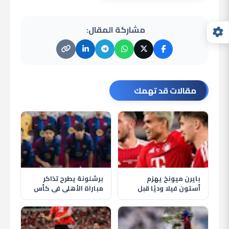
مشاركة المقال:
مقالات قد تهمك
بايرن ميونخ يهزم
برشلونة يطرح تذاكر
أستون فيلا وديًا قبل
مباراة الأهلي في كأس
انطلاق الموسم الجديد
خوان جامبر قبل موقعة
كامب نو