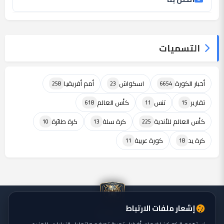
التسميات
أخبار الكورة
اسكواش
أمم أفريقيا
258
23
6654
تقارير
تنس
كأس العالم
618
11
15
كأس العالم للأندية
كرة سلة
كرة طائرة
10
13
225
كرة يد
كورة عربية
11
18
إشعار ملفات الارتباط