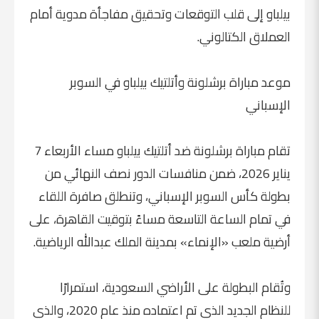
بيلباو إلى قلب التوقعات وتحقيق مفاجأة مدوية أمام
العملاق الكتالوني.
موعد مباراة برشلونة وأتلتيك بيلباو في السوبر
الإسباني
تقام مباراة برشلونة ضد أتلتيك بيلباو مساء الأربعاء 7
يناير 2026، ضمن منافسات الدور نصف النهائي من
بطولة كأس السوبر الإسباني، وتنطلق صافرة اللقاء
في تمام الساعة التاسعة مساءً بتوقيت القاهرة، على
أرضية ملعب «الإنماء» بمدينة الملك عبدالله الرياضية.
وتُقام البطولة على الأراضي السعودية، استمرارًا
للنظام الجديد الذي تم اعتماده منذ عام 2020، والذي