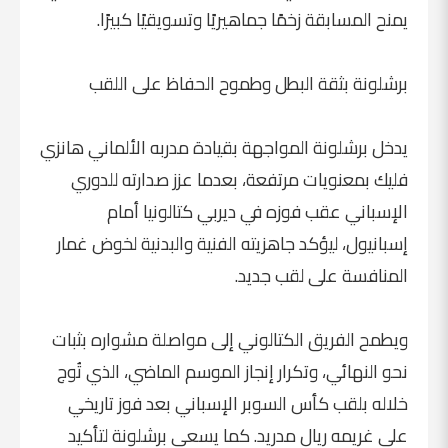
يمنح المسابقة زخمًا جماهيريًا وتسويقيًا كبيرًا.
برشلونة بثقة البطل وطموح الحفاظ على اللقب
يدخل برشلونة المواجهة بقيادة مدربه الألماني هانزي
فليك بمعنويات مرتفعة، بعدما عزز صدارته للدوري
الإسباني عقب فوزه في ديربي كتالونيا أمام
إسبانيول، ليؤكد جاهزيته الفنية والبدنية لخوض غمار
المنافسة على لقب جديد.
ويطمح الفريق الكتالوني إلى مواصلة مشواره بثبات
نحو النهائي، وتكرار إنجاز الموسم الماضي، الذي تُوج
خلاله بلقب كأس السوبر الإسباني بعد فوز تاريخي
على غريمه ريال مدريد. كما يسعى برشلونة لتأكيد