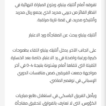
تفوقه أمام أتلتيك بيلباو، وبلوغ المباراة النهائية في
انتظار الفائز من ديربي مدريد الذي يجمع ريال مدريد
وأتلتيكو مدريد، في قمة نارية مرتقبة.
أتلتيك بيلباو يبحث عن المفاجأة ورد الاعتبار
على الجانب الآخر، يدخل أتلتيك بيلباو اللقاء بطموحات
كبيرة ورغبة واضحة في رد الاعتبار، خاصة بعد الخسارة
الثقيلة التي تلقاها أمام برشلونة بنتيجة 4-0 في آخر
مواجهة جمعت الفريقين ضمن منافسات الدوري
الإسباني في نوفمبر الماضي.
ويأمل الفريق الباسكي في استغلال طابع مباريات
الكؤوس، التي لا تعترف بالفوارق، لتحقيق مفاجأة