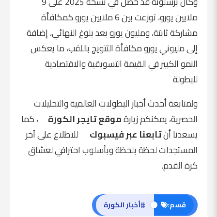
وكان برشلونة قد حصل في نسخة 2025 على 9
ملايين يورو، توزعت بين 6 ملايين يورو كمكافأة
مشاركة ثابتة، ومليون يورو بعد بلوغ النهائي، إضافة
إلى مليوني يورو مكافأة التتويج باللقب، ما يعكس
النمو الكبير في القيمة التسويقية والاقتصادية
للبطولة
ولمتابعة أحدث أخبار البطولات العالمية والتحليلات
الحصرية، يمكنكم زيارة
موقع
تايجر الكورة
، كما
يسعدنا أن
تابعنا عبر
فيسبوك
للاطلاع على آخر
المستجدات لحظة بلحظة وبأسلوب احترافي لعشاق
كرة القدم.
#
قسم:
أخبار الكورة