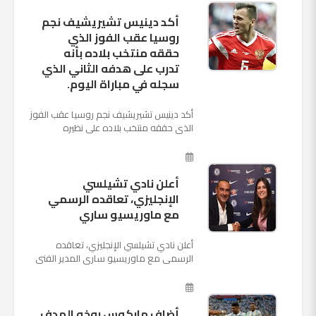
أكد دينيس تشيريشيف نجم
روسيا عقب الفوز الذي
حققه منتخب بلاده بأنه
تدرب على هدفه الثاني الذي
سجله في مباراة اليوم.
أكد دينيس تشيريشيف نجم روسيا عقب الفوز
الذي حققه منتخب بلاده على نظيره
السعودي بخماسية نظيفة في افتتاح بطولة
كأس العالم بأنه تدرب على هد...
أعلن نادي تشيلسي
الإنجليزي، تعاقده الرسمي
مع ماوريسيو ساري
أعلن نادي تشيلسي الإنجليزي، تعاقده
الرسمي مع ماوريسيو ساري المدير الفني
السابق لنابولي، لقيادة الفريق في الموسم
المقبل وخلافة أنطونيو كو...
أضاف ماركوس روخو الهدف