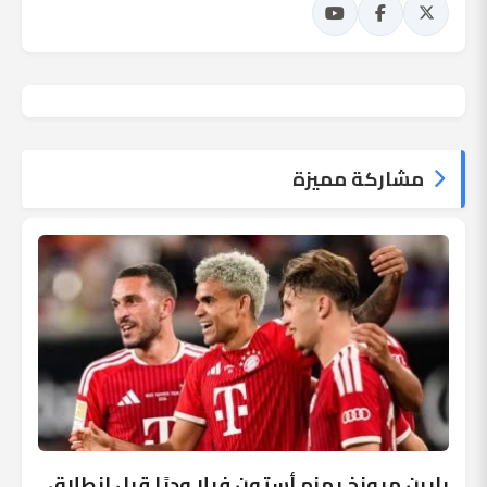
مشاركة مميزة
بايرن ميونخ يهزم أستون فيلا وديًا قبل انطلاق