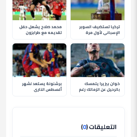
تركيا تستضيف السوبر
محمد صلاح يشعل حفل
الإسباني لأول مرة
تقديمه مع طرابزون
بمشاركة برشلونة
سبور وسط استقبال
وريال مدريد
تاريخي للجماهير
خوان بيزيرا يتمسك
برشلونة يستعد لشهر
بالرحيل عن الزمالك رغم
أغسطس الناري
قرار النادي وغموض
بمواجهة الأهلي وظهور
مصيره
حمزة عبد الكريم
التعليقات (
0
)