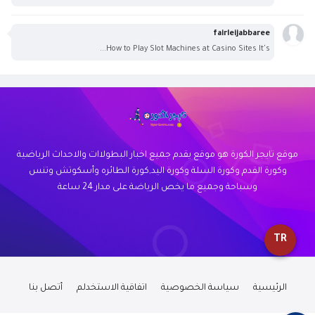
fairleijabbaree
How to Play Slot Machines at Casino Sites It's...
موقع تايجر الكورة هو موقع يقدم جميع اخبار البطولاات والاحداث الرياضية
وكورة القدم وكورة السلة وكورة اليد,كورة الطائره وأسكوتش وتنس
وسباحة وجميع ما يخص الرياضة على مدار 24 ساعة
TR
الرئيسية
سياسة الخصوصية
اتفاقية الاستخدلم
أتصل بنا