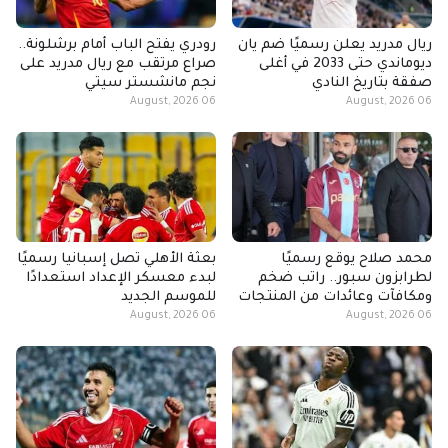
ريال مدريد يعلن رسميًا ضم يان
رودري يفتح الباب أمام برشلونة..
ديوماندي حتى 2033 في أغلى
صراع مرتقب مع ريال مدريد على
صفقة بتاريخ النادي
نجم مانشستر سيتي
06 August, 2026
06 August, 2026
محمد صلاح يوقع رسميًا
بعثة الأهلي تصل إسبانيا رسميًا
لطرابزون سبور.. راتب ضخم
لبدء معسكر الإعداد استعدادًا
ومكافآت وعائدات من المنتجات
للموسم الجديد
06 August, 2026
06 August, 2026